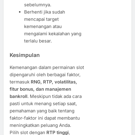
sebelumnya.
Berhenti jika sudah
mencapai target
kemenangan atau
mengalami kekalahan yang
terlalu besar.
Kesimpulan
Kemenangan dalam permainan slot
dipengaruhi oleh berbagai faktor,
termasuk
RNG, RTP, volatilitas,
fitur bonus, dan manajemen
bankroll
. Meskipun tidak ada cara
pasti untuk menang setiap saat,
pemahaman yang baik tentang
faktor-faktor ini dapat membantu
meningkatkan peluang Anda.
Pilih slot dengan
RTP tinggi
,