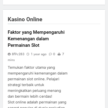
Kasino Online
Faktor yang Mempengaruhi
Kemenangan dalam
Permainan Slot
8f9c283
1 year ago
0
7
mins
Temukan faktor utama yang
mempengaruhi kemenangan dalam
permainan slot online. Pelajari
strategi terbaik untuk
meningkatkan peluang menang
dan bermain lebih cerdas!
Slot online adalah permainan yang
sangat populer di dunia perjudian