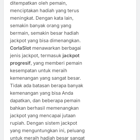
ditempatkan oleh pemain,
menciptakan hadiah yang terus
meningkat. Dengan kata lain,
semakin banyak orang yang
bermain, semakin besar hadiah
jackpot yang bisa dimenangkan.
CorlaSlot
menawarkan berbagai
jenis jackpot, termasuk
jackpot
progresif
, yang memberi pemain
kesempatan untuk meraih
kemenangan yang sangat besar.
Tidak ada batasan berapa banyak
kemenangan yang bisa Anda
dapatkan, dan beberapa pemain
bahkan berhasil memenangkan
jackpot yang mencapai jutaan
rupiah. Dengan sistem jackpot
yang menguntungkan ini, peluang
untuk meraih hadiah besar sangat