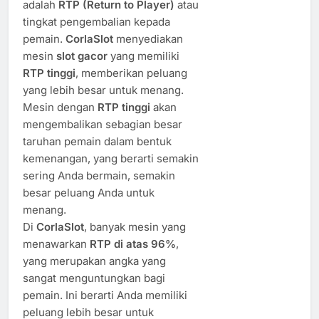
adalah
RTP (Return to Player)
atau
tingkat pengembalian kepada
pemain.
CorlaSlot
menyediakan
mesin
slot gacor
yang memiliki
RTP tinggi
, memberikan peluang
yang lebih besar untuk menang.
Mesin dengan
RTP tinggi
akan
mengembalikan sebagian besar
taruhan pemain dalam bentuk
kemenangan, yang berarti semakin
sering Anda bermain, semakin
besar peluang Anda untuk
menang.
Di
CorlaSlot
, banyak mesin yang
menawarkan
RTP di atas 96%
,
yang merupakan angka yang
sangat menguntungkan bagi
pemain. Ini berarti Anda memiliki
peluang lebih besar untuk