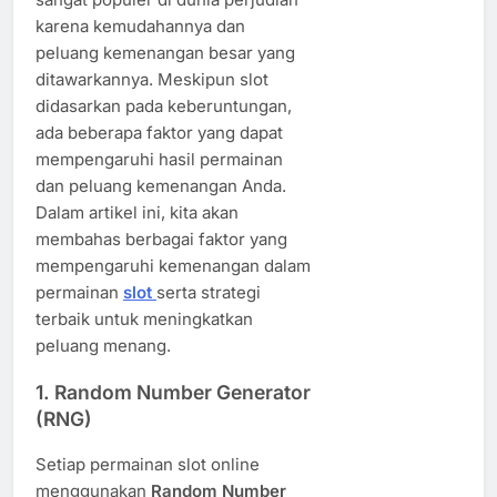
karena kemudahannya dan
peluang kemenangan besar yang
ditawarkannya. Meskipun slot
didasarkan pada keberuntungan,
ada beberapa faktor yang dapat
mempengaruhi hasil permainan
dan peluang kemenangan Anda.
Dalam artikel ini, kita akan
membahas berbagai faktor yang
mempengaruhi kemenangan dalam
permainan
slot
serta strategi
terbaik untuk meningkatkan
peluang menang.
1.
Random Number Generator
(RNG)
Setiap permainan slot online
menggunakan
Random Number