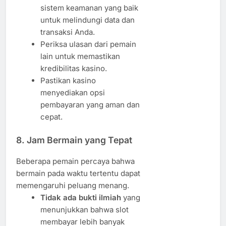
sistem keamanan yang baik
untuk melindungi data dan
transaksi Anda.
Periksa ulasan dari pemain
lain untuk memastikan
kredibilitas kasino.
Pastikan kasino
menyediakan opsi
pembayaran yang aman dan
cepat.
8.
Jam Bermain yang Tepat
Beberapa pemain percaya bahwa
bermain pada waktu tertentu dapat
memengaruhi peluang menang.
Tidak ada bukti ilmiah
yang
menunjukkan bahwa slot
membayar lebih banyak