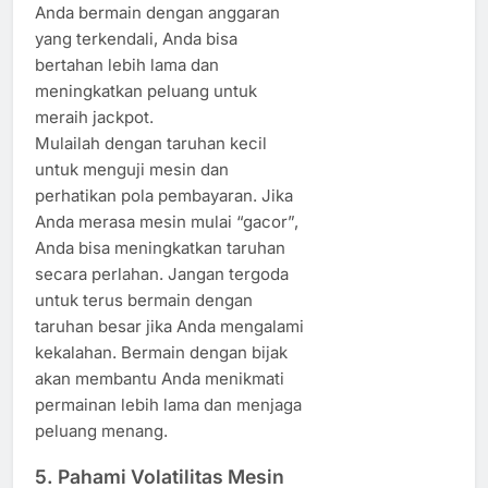
Anda bermain dengan anggaran
yang terkendali, Anda bisa
bertahan lebih lama dan
meningkatkan peluang untuk
meraih jackpot.
Mulailah dengan taruhan kecil
untuk menguji mesin dan
perhatikan pola pembayaran. Jika
Anda merasa mesin mulai “gacor”,
Anda bisa meningkatkan taruhan
secara perlahan. Jangan tergoda
untuk terus bermain dengan
taruhan besar jika Anda mengalami
kekalahan. Bermain dengan bijak
akan membantu Anda menikmati
permainan lebih lama dan menjaga
peluang menang.
5.
Pahami Volatilitas Mesin