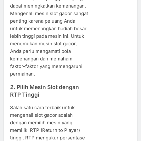
dapat meningkatkan kemenangan.
Mengenali mesin slot gacor sangat
penting karena peluang Anda
untuk memenangkan hadiah besar
lebih tinggi pada mesin ini. Untuk
menemukan mesin slot gacor,
Anda perlu mengamati pola
kemenangan dan memahami
faktor-faktor yang memengaruhi
permainan.
2.
Pilih Mesin Slot dengan
RTP Tinggi
Salah satu cara terbaik untuk
mengenali slot gacor adalah
dengan memilih mesin yang
memiliki RTP (Return to Player)
tinggi. RTP mengukur persentase