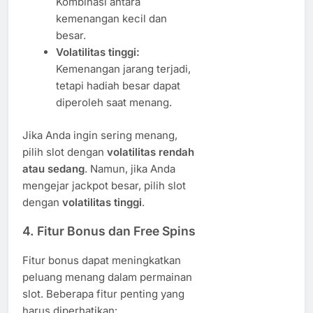
Kombinasi antara
kemenangan kecil dan
besar.
Volatilitas tinggi:
Kemenangan jarang terjadi,
tetapi hadiah besar dapat
diperoleh saat menang.
Jika Anda ingin sering menang,
pilih slot dengan
volatilitas rendah
atau sedang
. Namun, jika Anda
mengejar jackpot besar, pilih slot
dengan
volatilitas tinggi
.
4.
Fitur Bonus dan Free Spins
Fitur bonus dapat meningkatkan
peluang menang dalam permainan
slot. Beberapa fitur penting yang
harus diperhatikan: