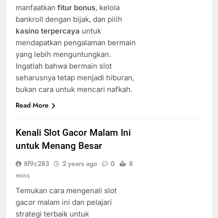
manfaatkan
fitur bonus
, kelola
bankroll dengan bijak, dan pilih
kasino terpercaya
untuk
mendapatkan pengalaman bermain
yang lebih menguntungkan.
Ingatlah bahwa bermain slot
seharusnya tetap menjadi hiburan,
bukan cara untuk mencari nafkah.
Read More
Kenali Slot Gacor Malam Ini
untuk Menang Besar
8f9c283
2 years ago
0
8
mins
Temukan cara mengenali slot
gacor malam ini dan pelajari
strategi terbaik untuk