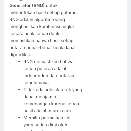
Generator (RNG)
untuk
menentukan hasil setiap putaran.
RNG adalah algoritma yang
menghasilkan kombinasi angka
secara acak setiap detik,
memastikan bahwa hasil setiap
putaran benar-benar tidak dapat
diprediksi.
RNG memastikan bahwa
setiap putaran adalah
independen dari putaran
sebelumnya.
Tidak ada pola atau trik yang
dapat menjamin
kemenangan karena setiap
hasil adalah murni acak.
Memilih permainan slot
yang sudah diuji oleh