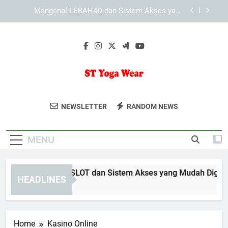
Skip
Mengenal Struktur Layanan EDWINSLOT secara
to
Lebih Mendalam
content
Mengenal Struktur Layanan LEBAH4D secara
Lebih Mendalam
Mengenal EDWINSLOT dan Sistem Akses yang
Mudah Digunakan
Mengenal LEBAH4D dan Sistem Akses yang
Mudah Digunakan
ST Yoga Wear
Dapatkan Pakaian Yoga Berkualitas Di
Mengenal Struktur Layanan EDWINSLOT secara
NEWSLETTER
RANDOM NEWS
Lebih Mendalam
ST Yoga Wear. Untuk Kenyamanan Dan
Mengenal Struktur Layanan LEBAH4D secara
Gaya Saat Berlatih.
Lebih Mendalam
MENU
ngenal EDWINSLOT dan Sistem Akses yang Mudah Digunaka
HEADLINES
Weeks Ago
Home
Kasino Online