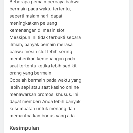
Beberapa pemain percaya bahwa
bermain pada waktu tertentu,
seperti malam hari, dapat
meningkatkan peluang
kemenangan di mesin slot.
Meskipun ini tidak terbukti secara
ilmiah, banyak pemain merasa
bahwa mesin slot lebih sering
memberikan kemenangan pada
saat tertentu ketika lebih sedikit
orang yang bermain.
Cobalah bermain pada waktu yang
lebih sepi atau saat kasino online
menawarkan promosi khusus. Ini
dapat memberi Anda lebih banyak
kesempatan untuk menang dan
memanfaatkan bonus yang ada.
Kesimpulan