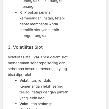
meningkatkan kemungkinan
menang.
RTP bukan jaminan
kemenangan instan, tetapi
dapat membantu Anda
memilih slot yang lebih
menguntungkan.
3.
Volatilitas Slot
Volatilitas atau
variance
dalam slot
menentukan seberapa sering dan
seberapa besar kemenangan yang
bisa diperoleh.
Volatilitas rendah:
Kemenangan lebih sering
terjadi, tetapi dengan jumlah
yang lebih kecil.
Volatilitas sedang: