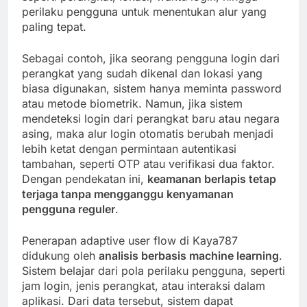
perilaku pengguna untuk menentukan alur yang
paling tepat.
Sebagai contoh, jika seorang pengguna login dari
perangkat yang sudah dikenal dan lokasi yang
biasa digunakan, sistem hanya meminta password
atau metode biometrik. Namun, jika sistem
mendeteksi login dari perangkat baru atau negara
asing, maka alur login otomatis berubah menjadi
lebih ketat dengan permintaan autentikasi
tambahan, seperti OTP atau verifikasi dua faktor.
Dengan pendekatan ini,
keamanan berlapis tetap
terjaga tanpa mengganggu kenyamanan
pengguna reguler
.
Penerapan adaptive user flow di Kaya787
didukung oleh
analisis berbasis machine learning
.
Sistem belajar dari pola perilaku pengguna, seperti
jam login, jenis perangkat, atau interaksi dalam
aplikasi. Dari data tersebut, sistem dapat