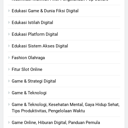
Edukasi Game & Dunia Fiksi Digital
Edukasi Istilah Digital
Edukasi Platform Digital
Edukasi Sistem Akses Digital
Fashion Olahraga
Fitur Slot Online
Game & Strategi Digital
Game & Teknologi
Game & Teknologi, Kesehatan Mental, Gaya Hidup Sehat,
Tips Produktivitas, Pengelolaan Waktu
Game Online, Hiburan Digital, Panduan Pemula