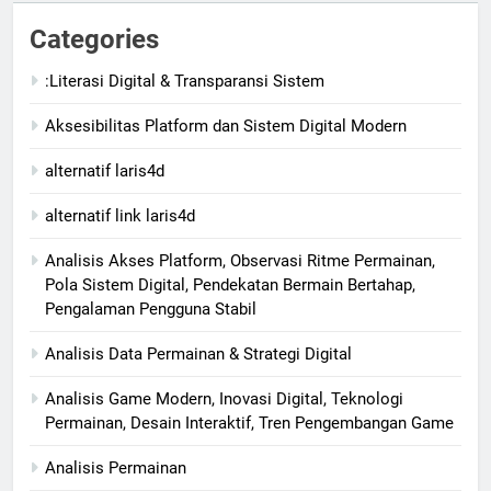
Categories
:Literasi Digital & Transparansi Sistem
Aksesibilitas Platform dan Sistem Digital Modern
alternatif laris4d
alternatif link laris4d
Analisis Akses Platform, Observasi Ritme Permainan,
Pola Sistem Digital, Pendekatan Bermain Bertahap,
Pengalaman Pengguna Stabil
Analisis Data Permainan & Strategi Digital
Analisis Game Modern, Inovasi Digital, Teknologi
Permainan, Desain Interaktif, Tren Pengembangan Game
Analisis Permainan