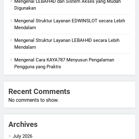
Mengenal LEBAH4D dan Sistem Akses yang Mudah
Digunakan
Mengenal Struktur Layanan EDWINSLOT secara Lebih
Mendalam
Mengenal Struktur Layanan LEBAH4D secara Lebih
Mendalam
Mengenal Cara KAYA787 Menyusun Pengalaman
Pengguna yang Praktis
Recent Comments
No comments to show.
Archives
July 2026