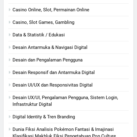
Casino Online, Slot, Permainan Online
Casino, Slot Games, Gambling
Data & Statistik / Edukasi
Desain Antarmuka & Navigasi Digital
Desain dan Pengalaman Pengguna
Desain Responsif dan Antarmuka Digital
Desain UI/UX dan Responsivitas Digital
Desain UX/UI, Pengalaman Pengguna, Sistem Login,
Infrastruktur Digital
Digital Identity & Tren Branding
Dunia Fiksi Analisis Pokémon Fantasi & Imajinasi
Klasifikasi Makhluk Fiksi Pengetahuan Pop Culture