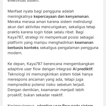
efektivitas sistem.
Manfaat nyata bagi pengguna adalah
meningkatnya
kepercayaan dan kenyamanan
.
Mereka merasa aman karena sistem melindungi
akun dari aktivitas mencurigakan, sekaligus tetap
praktis karena login tidak selalu ribet. Bagi
Kaya787, strategi ini memperkuat posisi sebagai
platform yang mampu menghadirkan
keamanan
berbasis konteks
sekaligus pengalaman pengguna
modern.
Ke depan, Kaya787 berencana mengembangkan
adaptive user flow dengan integrasi
AI prediktif
.
Teknologi ini memungkinkan sistem tidak hanya
merespons ancaman yang ada, tetapi juga
memprediksi potensi risiko sebelum terjadi.
Dengan demikian, keamanan menjadi lebih
proaktif, bukan sekadar reaktif.
Kesimpulannya,
adaptive user flow pada sistem