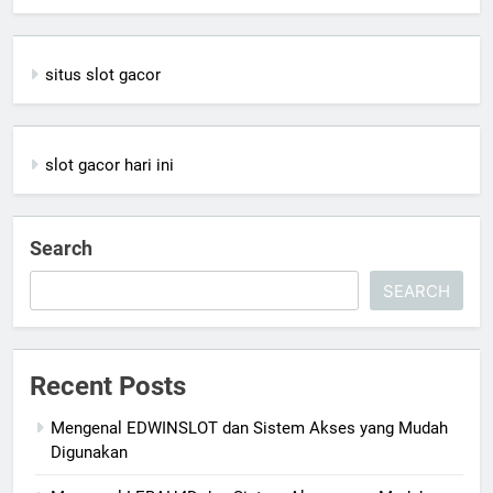
situs slot gacor
slot gacor hari ini
Search
SEARCH
Recent Posts
Mengenal EDWINSLOT dan Sistem Akses yang Mudah
Digunakan