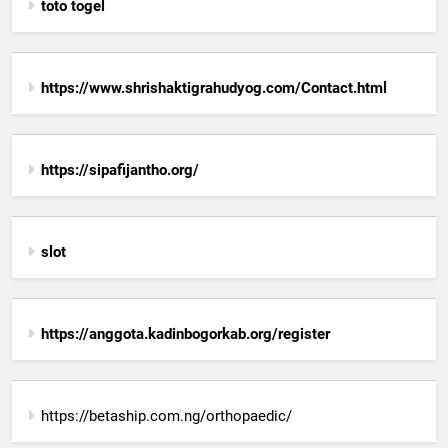
toto togel
https://www.shrishaktigrahudyog.com/Contact.html
https://sipafijantho.org/
slot
https://anggota.kadinbogorkab.org/register
https://betaship.com.ng/orthopaedic/