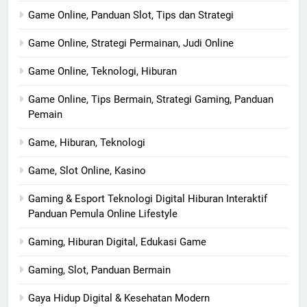
Game Online, Panduan Slot, Tips dan Strategi
Game Online, Strategi Permainan, Judi Online
Game Online, Teknologi, Hiburan
Game Online, Tips Bermain, Strategi Gaming, Panduan
Pemain
Game, Hiburan, Teknologi
Game, Slot Online, Kasino
Gaming & Esport Teknologi Digital Hiburan Interaktif
Panduan Pemula Online Lifestyle
Gaming, Hiburan Digital, Edukasi Game
Gaming, Slot, Panduan Bermain
Gaya Hidup Digital & Kesehatan Modern