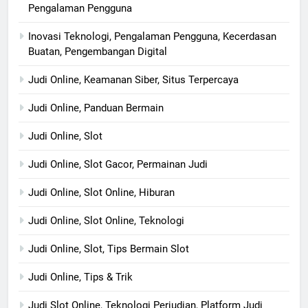
Pengalaman Pengguna
Inovasi Teknologi, Pengalaman Pengguna, Kecerdasan
Buatan, Pengembangan Digital
Judi Online, Keamanan Siber, Situs Terpercaya
Judi Online, Panduan Bermain
Judi Online, Slot
Judi Online, Slot Gacor, Permainan Judi
Judi Online, Slot Online, Hiburan
Judi Online, Slot Online, Teknologi
Judi Online, Slot, Tips Bermain Slot
Judi Online, Tips & Trik
Judi Slot Online, Teknologi Perjudian, Platform Judi