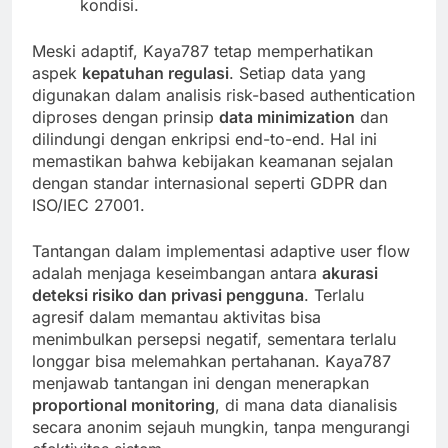
kondisi.
Meski adaptif, Kaya787 tetap memperhatikan
aspek
kepatuhan regulasi
. Setiap data yang
digunakan dalam analisis risk-based authentication
diproses dengan prinsip
data minimization
dan
dilindungi dengan enkripsi end-to-end. Hal ini
memastikan bahwa kebijakan keamanan sejalan
dengan standar internasional seperti GDPR dan
ISO/IEC 27001.
Tantangan dalam implementasi adaptive user flow
adalah menjaga keseimbangan antara
akurasi
deteksi risiko dan privasi pengguna
. Terlalu
agresif dalam memantau aktivitas bisa
menimbulkan persepsi negatif, sementara terlalu
longgar bisa melemahkan pertahanan. Kaya787
menjawab tantangan ini dengan menerapkan
proportional monitoring
, di mana data dianalisis
secara anonim sejauh mungkin, tanpa mengurangi