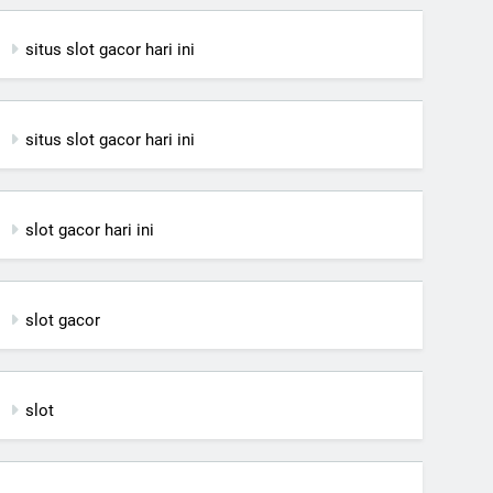
situs slot gacor hari ini
situs slot gacor hari ini
slot gacor hari ini
slot
gacor
slot