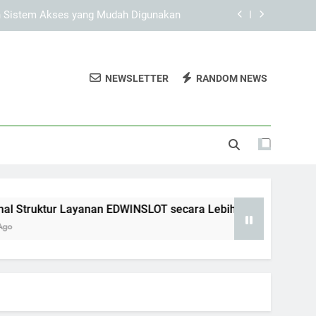
 Sistem Akses yang Mudah Digunakan
an EDWINSLOT secara Lebih Mendalam
yanan LEBAH4D secara Lebih Mendalam
NEWSLETTER
RANDOM NEWS
Sistem Akses yang Mudah Digunakan
Dan Gaya Saat Berlatih.
 Sistem Akses yang Mudah Digunakan
an EDWINSLOT secara Lebih Mendalam
yanan LEBAH4D secara Lebih Mendalam
r Layanan EDWINSLOT secara Lebih Mendalam
Mengenal
3 Weeks Ag