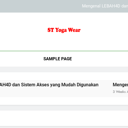
Mengenal LEBAH4D dan
Mengenal Struktur Layan
Mengenal Struktur La
Yoga Wear
Mengenal EDWINSLOT dan 
Pakaian Yoga Berkualitas Di ST Yoga Wear. Untuk Kenyamanan 
Mengenal LEBAH4D dan
SAMPLE PAGE
Mengenal Struktur Layan
Mengenal Struktur La
stem Akses yang Mudah Digunakan
Mengenal Struktu
3 Weeks Ago