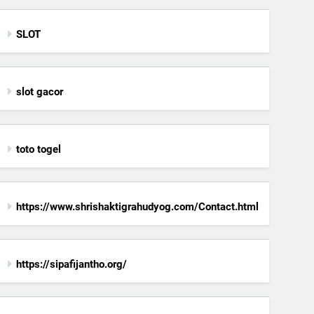
SLOT
slot gacor
toto togel
https://www.shrishaktigrahudyog.com/Contact.html
https://sipafijantho.org/