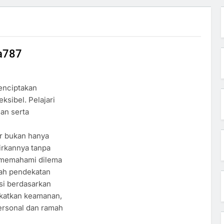
ya787
enciptakan
ksibel. Pelajari
an serta
ar bukan hanya
irkannya tanpa
memahami dilema
uah pendekatan
si berdasarkan
ngkatkan keamanan,
ersonal dan ramah