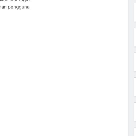
tuhan pengguna