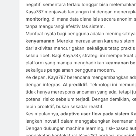
negatif, sementara terlalu longgar bisa melemahka
Kaya787 menjawab tantangan ini dengan menerap
monitoring
, di mana data dianalisis secara anonim
tanpa mengurangi efektivitas sistem.
Manfaat nyata bagi pengguna adalah meningkatny
kenyamanan
. Mereka merasa aman karena sistem 
dari aktivitas mencurigakan, sekaligus tetap praktis
selalu ribet. Bagi Kaya787, strategi ini memperkuat 
platform yang mampu menghadirkan
keamanan ber
sekaligus pengalaman pengguna modern.
Ke depan, Kaya787 berencana mengembangkan adap
dengan integrasi
AI prediktif
. Teknologi ini memun
tidak hanya merespons ancaman yang ada, tetapi j
potensi risiko sebelum terjadi. Dengan demikian, 
lebih proaktif, bukan sekadar reaktif.
Kesimpulannya,
adaptive user flow pada sistem 
langkah inovatif dalam menggabungkan keamanan
Dengan dukungan machine learning, risk-based aut
pendekatan kontekstual, Kaya787 berhasil mencipta