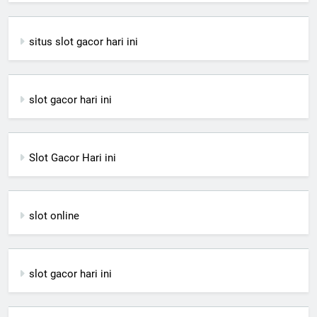
situs slot gacor hari ini
slot gacor hari ini
Slot Gacor Hari ini
slot online
slot gacor hari ini