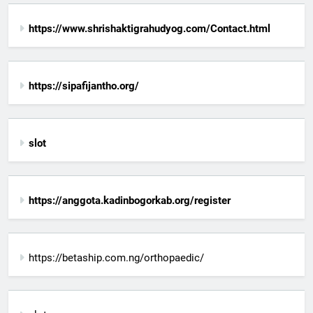
https://www.shrishaktigrahudyog.com/Contact.html
https://sipafijantho.org/
slot
https://anggota.kadinbogorkab.org/register
https://betaship.com.ng/orthopaedic/