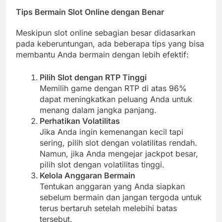
Tips Bermain Slot Online dengan Benar
Meskipun slot online sebagian besar didasarkan
pada keberuntungan, ada beberapa tips yang bisa
membantu Anda bermain dengan lebih efektif:
Pilih Slot dengan RTP Tinggi
Memilih game dengan RTP di atas 96%
dapat meningkatkan peluang Anda untuk
menang dalam jangka panjang.
Perhatikan Volatilitas
Jika Anda ingin kemenangan kecil tapi
sering, pilih slot dengan volatilitas rendah.
Namun, jika Anda mengejar jackpot besar,
pilih slot dengan volatilitas tinggi.
Kelola Anggaran Bermain
Tentukan anggaran yang Anda siapkan
sebelum bermain dan jangan tergoda untuk
terus bertaruh setelah melebihi batas
tersebut.