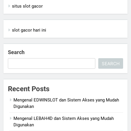
situs slot gacor
slot gacor hari ini
Search
SEARCH
Recent Posts
Mengenal EDWINSLOT dan Sistem Akses yang Mudah
Digunakan
Mengenal LEBAH4D dan Sistem Akses yang Mudah
Digunakan