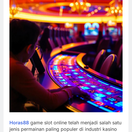
Horas88
game slot online telah menjadi salah satu
jenis permainan paling populer di industri kasino