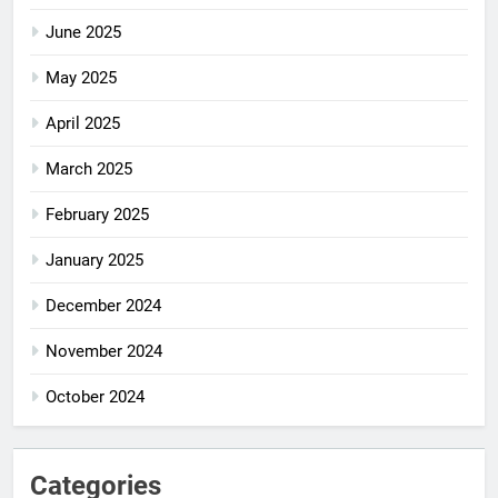
June 2025
May 2025
April 2025
March 2025
February 2025
January 2025
December 2024
November 2024
October 2024
Categories