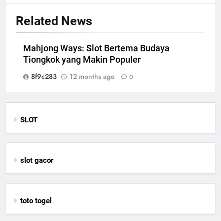
Related News
Mahjong Ways: Slot Bertema Budaya
Tiongkok yang Makin Populer
8f9c283
12 months ago
0
SLOT
slot gacor
toto togel