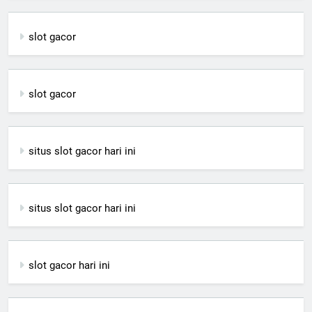
slot gacor
slot gacor
situs slot gacor hari ini
situs slot gacor hari ini
slot gacor hari ini