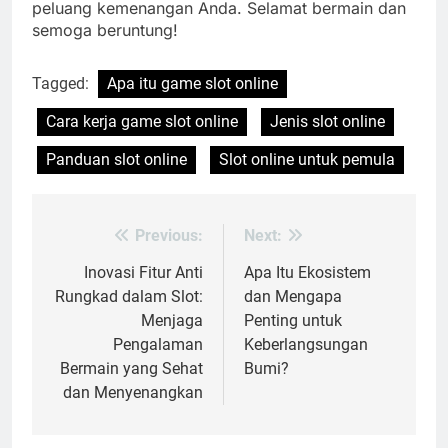
peluang kemenangan Anda. Selamat bermain dan
semoga beruntung!
Tagged:
Apa itu game slot online
Cara kerja game slot online
Jenis slot online
Panduan slot online
Slot online untuk pemula
Previous:
Next:
Post
navigation
Inovasi Fitur Anti
Apa Itu Ekosistem
Rungkad dalam Slot:
dan Mengapa
Menjaga
Penting untuk
Pengalaman
Keberlangsungan
Bermain yang Sehat
Bumi?
dan Menyenangkan