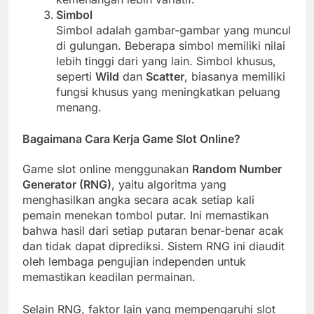
Simbol
Simbol adalah gambar-gambar yang muncul
di gulungan. Beberapa simbol memiliki nilai
lebih tinggi dari yang lain. Simbol khusus,
seperti
Wild
dan
Scatter
, biasanya memiliki
fungsi khusus yang meningkatkan peluang
menang.
Bagaimana Cara Kerja Game Slot Online?
Game slot online menggunakan
Random Number
Generator (RNG)
, yaitu algoritma yang
menghasilkan angka secara acak setiap kali
pemain menekan tombol putar. Ini memastikan
bahwa hasil dari setiap putaran benar-benar acak
dan tidak dapat diprediksi. Sistem RNG ini diaudit
oleh lembaga pengujian independen untuk
memastikan keadilan permainan.
Selain RNG, faktor lain yang mempengaruhi slot