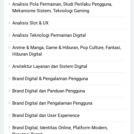
Analisis Pola Permainan, Studi Perilaku Pengguna,
Mekanisme Sistem, Teknologi Gaming
Analisis Slot & UX
Analisis Teknologi Permainan Digital
Anime & Manga, Game & Hiburan, Pop Culture, Fantasi,
Hiburan Digital
Arsitektur Layanan dan Sistem Digital
Brand Digital & Pengalaman Pengguna
Brand Digital dan Panduan Pengguna
Brand Digital dan Pengalaman Pengguna
Brand Digital dan User Experience
Brand Digital, Identitas Online, Platform Modern,