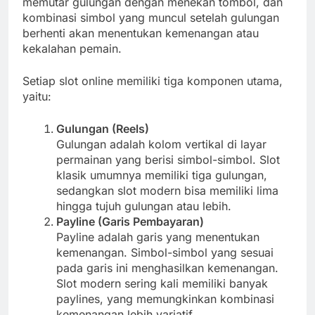
memutar gulungan dengan menekan tombol, dan
kombinasi simbol yang muncul setelah gulungan
berhenti akan menentukan kemenangan atau
kekalahan pemain.
Setiap slot online memiliki tiga komponen utama,
yaitu:
Gulungan (Reels)
Gulungan adalah kolom vertikal di layar
permainan yang berisi simbol-simbol. Slot
klasik umumnya memiliki tiga gulungan,
sedangkan slot modern bisa memiliki lima
hingga tujuh gulungan atau lebih.
Payline (Garis Pembayaran)
Payline adalah garis yang menentukan
kemenangan. Simbol-simbol yang sesuai
pada garis ini menghasilkan kemenangan.
Slot modern sering kali memiliki banyak
paylines, yang memungkinkan kombinasi
kemenangan lebih variatif.