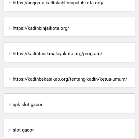
https://anggota.kadinkablimapuluhkota.org/
https://kadinbinjaikota.org/
https://kadintasikmalayakota.org/program/
https://kadinbekasikab.org/tentang-kadin/ketua-umum/
apk slot gacor
slot gacor