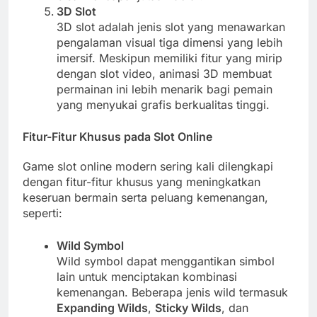
3D Slot
3D slot adalah jenis slot yang menawarkan
pengalaman visual tiga dimensi yang lebih
imersif. Meskipun memiliki fitur yang mirip
dengan slot video, animasi 3D membuat
permainan ini lebih menarik bagi pemain
yang menyukai grafis berkualitas tinggi.
Fitur-Fitur Khusus pada Slot Online
Game slot online modern sering kali dilengkapi
dengan fitur-fitur khusus yang meningkatkan
keseruan bermain serta peluang kemenangan,
seperti:
Wild Symbol
Wild symbol dapat menggantikan simbol
lain untuk menciptakan kombinasi
kemenangan. Beberapa jenis wild termasuk
Expanding Wilds
,
Sticky Wilds
, dan