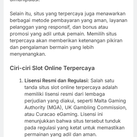
Selain itu, situs yang terpercaya juga menawarkan
berbagai metode pembayaran yang aman, layanan
pelanggan yang responsif, dan bonus atau
promosi yang adil untuk pemain. Memilih situs
terpercaya akan memberikan ketenangan pikiran
dan pengalaman bermain yang lebih
menyenangkan.
Ciri-ciri Slot Online Terpercaya
Lisensi Resmi dan Regulasi:
Salah satu
tanda situs slot online terpercaya adalah
memiliki lisensi resmi dari lembaga
perjudian yang diakui, seperti Malta Gaming
Authority (MGA), UK Gambling Commission,
atau Curacao eGaming. Lisensi ini
menunjukkan bahwa situs tersebut tunduk
pada regulasi yang ketat untuk memastikan
permainan yang adil dan aman.