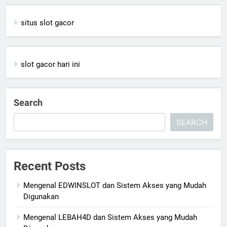
situs slot gacor
slot gacor hari ini
Search
SEARCH
Recent Posts
Mengenal EDWINSLOT dan Sistem Akses yang Mudah
Digunakan
Mengenal LEBAH4D dan Sistem Akses yang Mudah