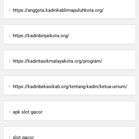
https://anggota.kadinkablimapuluhkota.org/
https://kadinbinjaikota.org/
https://kadintasikmalayakota.org/program/
https://kadinbekasikab.org/tentang-kadin/ketua-umum/
apk slot gacor
slot gacor