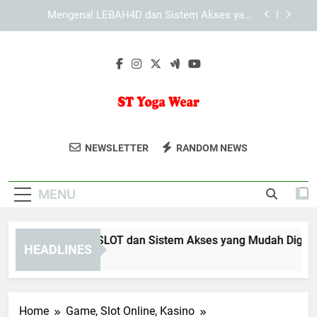
Skip
Mengenal Struktur Layanan EDWINSLOT secara
to
Lebih Mendalam
content
Mengenal Struktur Layanan LEBAH4D secara
Lebih Mendalam
Mengenal EDWINSLOT dan Sistem Akses yang
Mudah Digunakan
Mengenal LEBAH4D dan Sistem Akses yang
Mudah Digunakan
ST Yoga Wear
Dapatkan Pakaian Yoga Berkualitas Di
Mengenal Struktur Layanan EDWINSLOT secara
NEWSLETTER
RANDOM NEWS
Lebih Mendalam
ST Yoga Wear. Untuk Kenyamanan Dan
Mengenal Struktur Layanan LEBAH4D secara
Gaya Saat Berlatih.
Lebih Mendalam
MENU
ngenal EDWINSLOT dan Sistem Akses yang Mudah Digunaka
HEADLINES
Weeks Ago
Home
Game, Slot Online, Kasino