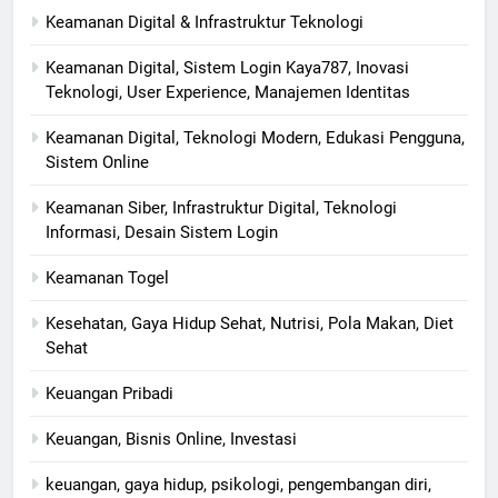
Keamanan Digital & Infrastruktur Teknologi
Keamanan Digital, Sistem Login Kaya787, Inovasi
Teknologi, User Experience, Manajemen Identitas
Keamanan Digital, Teknologi Modern, Edukasi Pengguna,
Sistem Online
Keamanan Siber, Infrastruktur Digital, Teknologi
Informasi, Desain Sistem Login
Keamanan Togel
Kesehatan, Gaya Hidup Sehat, Nutrisi, Pola Makan, Diet
Sehat
Keuangan Pribadi
Keuangan, Bisnis Online, Investasi
keuangan, gaya hidup, psikologi, pengembangan diri,