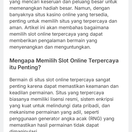
yang mencari keseruan dan peluang besar untuk
memenangkan hadiah besar. Namun, dengan
banyaknya situs kasino online yang tersedia,
penting untuk memilih situs yang terpercaya dan
aman. Artikel ini akan membahas bagaimana
memilih slot online terpercaya yang dapat
memberikan pengalaman bermain yang
menyenangkan dan menguntungkan.
Mengapa Memilih Slot Online Terpercaya
itu Penting?
Bermain di situs slot online terpercaya sangat
penting karena dapat memastikan keamanan dan
keadilan permainan. Situs yang terpercaya
biasanya memiliki lisensi resmi, sistem enkripsi
yang kuat untuk melindungi data pribadi, dan
mekanisme permainan yang adil, seperti
penggunaan generator angka acak (RNG) yang
memastikan hasil permainan tidak dapat
dimanipulasi.