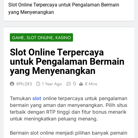
Slot Online Terpercaya untuk Pengalaman Bermain
yang Menyenangkan
GAME, SLOT ONLINE, KASINO
Slot Online Terpercaya
untuk Pengalaman Bermain
yang Menyenangkan
0
8f9c283
1 Year Ago
8 Mins
Temukan
slot
online terpercaya untuk pengalaman
bermain yang aman dan menyenangkan. Pilih situs
terbaik dengan RTP tinggi dan fitur bonus menarik
untuk meningkatkan peluang menang.
Bermain slot online menjadi pilihan banyak pemain