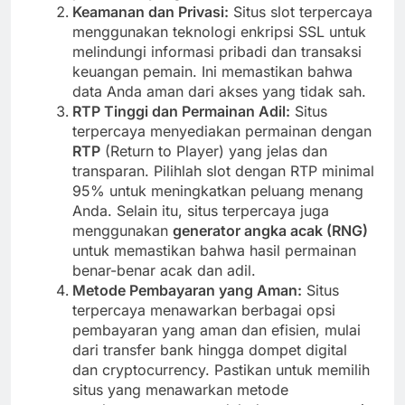
Keamanan dan Privasi:
Situs slot terpercaya
menggunakan teknologi enkripsi SSL untuk
melindungi informasi pribadi dan transaksi
keuangan pemain. Ini memastikan bahwa
data Anda aman dari akses yang tidak sah.
RTP Tinggi dan Permainan Adil:
Situs
terpercaya menyediakan permainan dengan
RTP
(Return to Player) yang jelas dan
transparan. Pilihlah slot dengan RTP minimal
95% untuk meningkatkan peluang menang
Anda. Selain itu, situs terpercaya juga
menggunakan
generator angka acak (RNG)
untuk memastikan bahwa hasil permainan
benar-benar acak dan adil.
Metode Pembayaran yang Aman:
Situs
terpercaya menawarkan berbagai opsi
pembayaran yang aman dan efisien, mulai
dari transfer bank hingga dompet digital
dan cryptocurrency. Pastikan untuk memilih
situs yang menawarkan metode