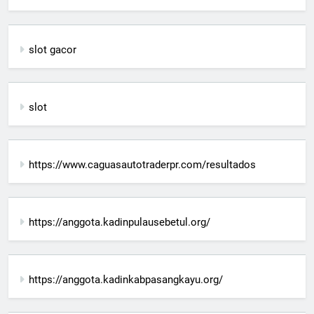
slot gacor
slot
https://www.caguasautotraderpr.com/resultados
https://anggota.kadinpulausebetul.org/
https://anggota.kadinkabpasangkayu.org/