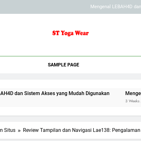
Mengenal LEBAH4D dan
Mengenal Struktur Layan
Mengenal Struktur La
Yoga Wear
Mengenal EDWINSLOT dan 
Pakaian Yoga Berkualitas Di ST Yoga Wear. Untuk Kenyamanan 
Mengenal LEBAH4D dan
SAMPLE PAGE
Mengenal Struktur Layan
Mengenal Struktur La
 Sistem Akses yang Mudah Digunakan
Mengenal Struk
3 Weeks Ago
n Situs
Review Tampilan dan Navigasi Lae138: Pengalam