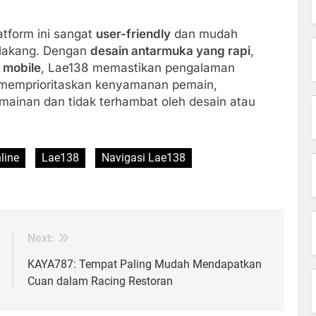
tform ini sangat
user-friendly
dan mudah
belakang. Dengan
desain antarmuka yang rapi
,
 mobile
, Lae138 memastikan pengalaman
 memprioritaskan kenyamanan pemain,
ainan dan tidak terhambat oleh desain atau
line
Lae138
Navigasi Lae138
Next:
KAYA787: Tempat Paling Mudah Mendapatkan
Cuan dalam Racing Restoran