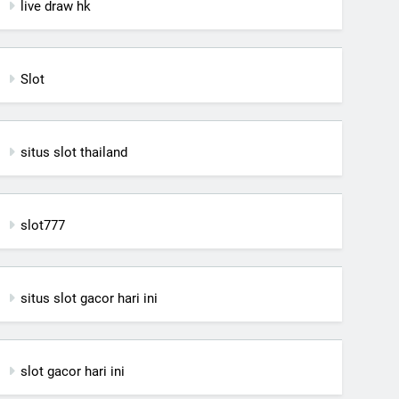
live draw hk
Slot
situs slot thailand
slot777
situs slot gacor hari ini
slot gacor hari ini