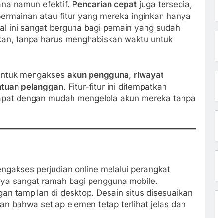
na namun efektif.
Pencarian cepat
juga tersedia,
rmainan atau fitur yang mereka inginkan hanya
l ini sangat berguna bagi pemain yang sudah
kan, tanpa harus menghabiskan waktu untuk
ntuk mengakses
akun pengguna
,
riwayat
tuan pelanggan
. Fitur-fitur ini ditempatkan
dapat dengan mudah mengelola akun mereka tanpa
akses perjudian online melalui perangkat
ya sangat ramah bagi pengguna mobile.
an tampilan di desktop. Desain situs disesuaikan
an bahwa setiap elemen tetap terlihat jelas dan