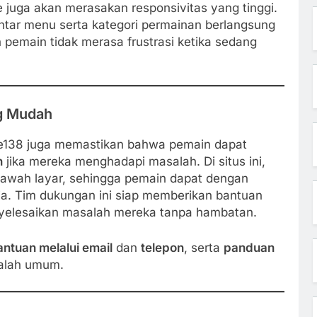
juga akan merasakan responsivitas yang tinggi.
ntar menu serta kategori permainan berlangsung
 pemain tidak merasa frustrasi ketika sedang
g Mudah
Lae138 juga memastikan bahwa pemain dapat
n
jika mereka menghadapi masalah. Di situs ini,
 bawah layar, sehingga pemain dapat dengan
. Tim dukungan ini siap memberikan bantuan
yelesaikan masalah mereka tanpa hambatan.
antuan melalui email
dan
telepon
, serta
panduan
alah umum.