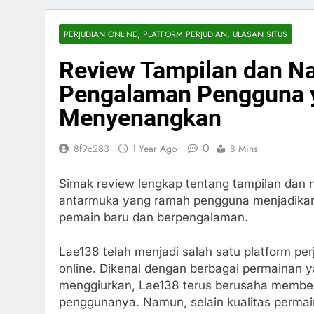
PERJUDIAN ONLINE, PLATFORM PERJUDIAN, ULASAN SITUS
Review Tampilan dan Na
Pengalaman Pengguna 
Menyenangkan
0
8f9c283
1 Year Ago
8 Mins
Simak review lengkap tentang tampilan dan
antarmuka yang ramah pengguna menjadikan 
pemain baru dan berpengalaman.
Lae138 telah menjadi salah satu platform per
online. Dikenal dengan berbagai permainan 
menggiurkan, Lae138 terus berusaha member
penggunanya. Namun, selain kualitas permai