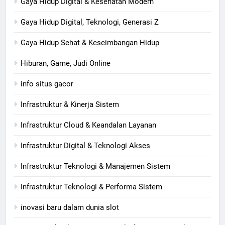
Gaya Hidup Digital & Kesehatan Modern
Gaya Hidup Digital, Teknologi, Generasi Z
Gaya Hidup Sehat & Keseimbangan Hidup
Hiburan, Game, Judi Online
info situs gacor
Infrastruktur & Kinerja Sistem
Infrastruktur Cloud & Keandalan Layanan
Infrastruktur Digital & Teknologi Akses
Infrastruktur Teknologi & Manajemen Sistem
Infrastruktur Teknologi & Performa Sistem
inovasi baru dalam dunia slot