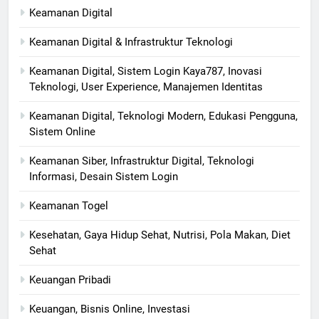
Keamanan Digital
Keamanan Digital & Infrastruktur Teknologi
Keamanan Digital, Sistem Login Kaya787, Inovasi
Teknologi, User Experience, Manajemen Identitas
Keamanan Digital, Teknologi Modern, Edukasi Pengguna,
Sistem Online
Keamanan Siber, Infrastruktur Digital, Teknologi
Informasi, Desain Sistem Login
Keamanan Togel
Kesehatan, Gaya Hidup Sehat, Nutrisi, Pola Makan, Diet
Sehat
Keuangan Pribadi
Keuangan, Bisnis Online, Investasi