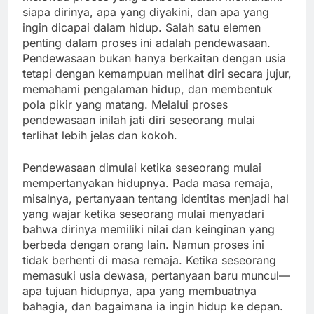
siapa dirinya, apa yang diyakini, dan apa yang
ingin dicapai dalam hidup. Salah satu elemen
penting dalam proses ini adalah pendewasaan.
Pendewasaan bukan hanya berkaitan dengan usia
tetapi dengan kemampuan melihat diri secara jujur,
memahami pengalaman hidup, dan membentuk
pola pikir yang matang. Melalui proses
pendewasaan inilah jati diri seseorang mulai
terlihat lebih jelas dan kokoh.
Pendewasaan dimulai ketika seseorang mulai
mempertanyakan hidupnya. Pada masa remaja,
misalnya, pertanyaan tentang identitas menjadi hal
yang wajar ketika seseorang mulai menyadari
bahwa dirinya memiliki nilai dan keinginan yang
berbeda dengan orang lain. Namun proses ini
tidak berhenti di masa remaja. Ketika seseorang
memasuki usia dewasa, pertanyaan baru muncul—
apa tujuan hidupnya, apa yang membuatnya
bahagia, dan bagaimana ia ingin hidup ke depan.