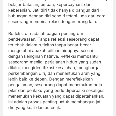
belajar batasan, empati, kepercayaan, dan
keberanian. Jati diri tidak hanya dibangun dari
hubungan dengan diri sendiri tetapi juga dari cara
seseorang membina relasi dengan orang lain.
Refleksi diri adalah bagian penting dari
pendewasaan. Tanpa refleksi seseorang dapat
terjebak dalam rutinitas tanpa benar-benar
mengetahui apakah pilihan hidupnya sesuai
dengan keinginan hatinya. Refleksi membantu
seseorang menilai perjalanan hidup yang sudah
dilalui, mengidentifikasi kesalahan, menghargai
perkembangan diri, dan menentukan arah yang
lebih baik ke depan. Dengan merefleksikan
pengalaman, seseorang dapat menemukan pola
pikir dan perilaku yang perlu diperbaiki sekaligus
menemukan kekuatan yang dapat dipertahankan.
Ini adalah proses penting untuk membangun jati
diri yang kuat dan autentik.