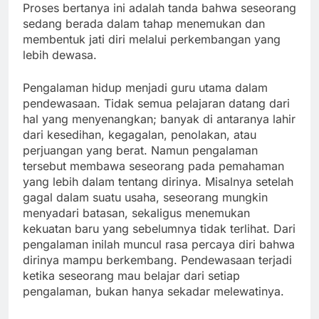
Proses bertanya ini adalah tanda bahwa seseorang
sedang berada dalam tahap menemukan dan
membentuk jati diri melalui perkembangan yang
lebih dewasa.
Pengalaman hidup menjadi guru utama dalam
pendewasaan. Tidak semua pelajaran datang dari
hal yang menyenangkan; banyak di antaranya lahir
dari kesedihan, kegagalan, penolakan, atau
perjuangan yang berat. Namun pengalaman
tersebut membawa seseorang pada pemahaman
yang lebih dalam tentang dirinya. Misalnya setelah
gagal dalam suatu usaha, seseorang mungkin
menyadari batasan, sekaligus menemukan
kekuatan baru yang sebelumnya tidak terlihat. Dari
pengalaman inilah muncul rasa percaya diri bahwa
dirinya mampu berkembang. Pendewasaan terjadi
ketika seseorang mau belajar dari setiap
pengalaman, bukan hanya sekadar melewatinya.