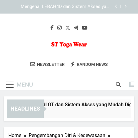
Skip
Mengenal Struktur Layanan EDWINSLOT secara
to
Lebih Mendalam
content
Mengenal Struktur Layanan LEBAH4D secara
Lebih Mendalam
Mengenal EDWINSLOT dan Sistem Akses yang
Mudah Digunakan
Mengenal LEBAH4D dan Sistem Akses yang
Mudah Digunakan
ST Yoga Wear
Dapatkan Pakaian Yoga Berkualitas Di
Mengenal Struktur Layanan EDWINSLOT secara
NEWSLETTER
RANDOM NEWS
Lebih Mendalam
ST Yoga Wear. Untuk Kenyamanan Dan
Mengenal Struktur Layanan LEBAH4D secara
Gaya Saat Berlatih.
Lebih Mendalam
MENU
ngenal EDWINSLOT dan Sistem Akses yang Mudah Digunaka
HEADLINES
Week Ago
Home
Pengembangan Diri & Kedewasaan