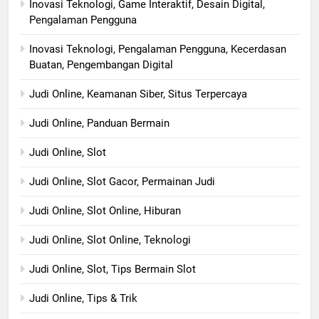
Inovasi Teknologi, Game Interaktif, Desain Digital,
Pengalaman Pengguna
Inovasi Teknologi, Pengalaman Pengguna, Kecerdasan
Buatan, Pengembangan Digital
Judi Online, Keamanan Siber, Situs Terpercaya
Judi Online, Panduan Bermain
Judi Online, Slot
Judi Online, Slot Gacor, Permainan Judi
Judi Online, Slot Online, Hiburan
Judi Online, Slot Online, Teknologi
Judi Online, Slot, Tips Bermain Slot
Judi Online, Tips & Trik