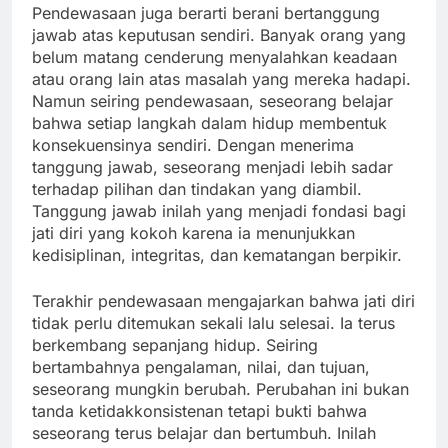
Pendewasaan juga berarti berani bertanggung
jawab atas keputusan sendiri. Banyak orang yang
belum matang cenderung menyalahkan keadaan
atau orang lain atas masalah yang mereka hadapi.
Namun seiring pendewasaan, seseorang belajar
bahwa setiap langkah dalam hidup membentuk
konsekuensinya sendiri. Dengan menerima
tanggung jawab, seseorang menjadi lebih sadar
terhadap pilihan dan tindakan yang diambil.
Tanggung jawab inilah yang menjadi fondasi bagi
jati diri yang kokoh karena ia menunjukkan
kedisiplinan, integritas, dan kematangan berpikir.
Terakhir pendewasaan mengajarkan bahwa jati diri
tidak perlu ditemukan sekali lalu selesai. Ia terus
berkembang sepanjang hidup. Seiring
bertambahnya pengalaman, nilai, dan tujuan,
seseorang mungkin berubah. Perubahan ini bukan
tanda ketidakkonsistenan tetapi bukti bahwa
seseorang terus belajar dan bertumbuh. Inilah