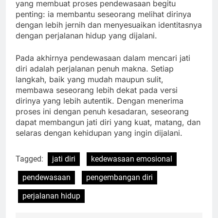
yang membuat proses pendewasaan begitu
penting: ia membantu seseorang melihat dirinya
dengan lebih jernih dan menyesuaikan identitasnya
dengan perjalanan hidup yang dijalani.
Pada akhirnya pendewasaan dalam mencari jati
diri adalah perjalanan penuh makna. Setiap
langkah, baik yang mudah maupun sulit,
membawa seseorang lebih dekat pada versi
dirinya yang lebih autentik. Dengan menerima
proses ini dengan penuh kesadaran, seseorang
dapat membangun jati diri yang kuat, matang, dan
selaras dengan kehidupan yang ingin dijalani.
Tagged:
jati diri
kedewasaan emosional
pendewasaan
pengembangan diri
perjalanan hidup