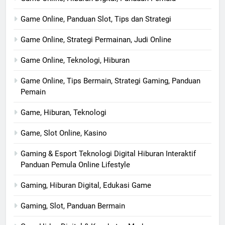
Game Online, Panduan Slot, Tips dan Strategi
Game Online, Strategi Permainan, Judi Online
Game Online, Teknologi, Hiburan
Game Online, Tips Bermain, Strategi Gaming, Panduan
Pemain
Game, Hiburan, Teknologi
Game, Slot Online, Kasino
Gaming & Esport Teknologi Digital Hiburan Interaktif
Panduan Pemula Online Lifestyle
Gaming, Hiburan Digital, Edukasi Game
Gaming, Slot, Panduan Bermain