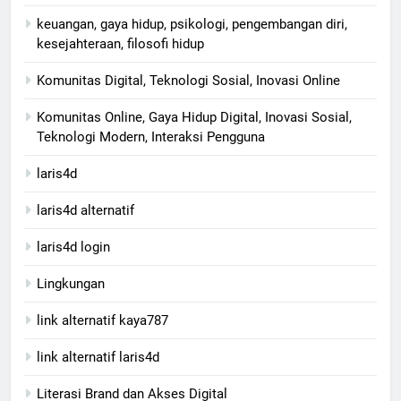
keuangan, gaya hidup, psikologi, pengembangan diri,
kesejahteraan, filosofi hidup
Komunitas Digital, Teknologi Sosial, Inovasi Online
Komunitas Online, Gaya Hidup Digital, Inovasi Sosial,
Teknologi Modern, Interaksi Pengguna
laris4d
laris4d alternatif
laris4d login
Lingkungan
link alternatif kaya787
link alternatif laris4d
Literasi Brand dan Akses Digital