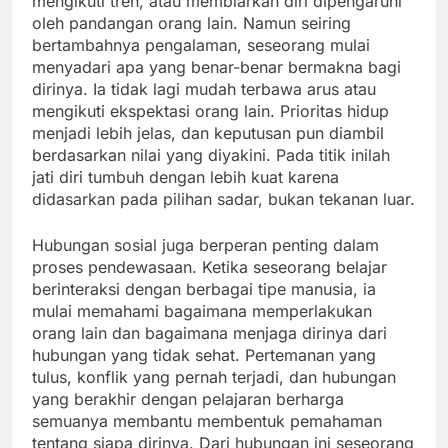
mengikuti tren, atau membiarkan diri dipengaruhi
oleh pandangan orang lain. Namun seiring
bertambahnya pengalaman, seseorang mulai
menyadari apa yang benar-benar bermakna bagi
dirinya. Ia tidak lagi mudah terbawa arus atau
mengikuti ekspektasi orang lain. Prioritas hidup
menjadi lebih jelas, dan keputusan pun diambil
berdasarkan nilai yang diyakini. Pada titik inilah
jati diri tumbuh dengan lebih kuat karena
didasarkan pada pilihan sadar, bukan tekanan luar.
Hubungan sosial juga berperan penting dalam
proses pendewasaan. Ketika seseorang belajar
berinteraksi dengan berbagai tipe manusia, ia
mulai memahami bagaimana memperlakukan
orang lain dan bagaimana menjaga dirinya dari
hubungan yang tidak sehat. Pertemanan yang
tulus, konflik yang pernah terjadi, dan hubungan
yang berakhir dengan pelajaran berharga
semuanya membantu membentuk pemahaman
tentang siapa dirinya. Dari hubungan ini seseorang