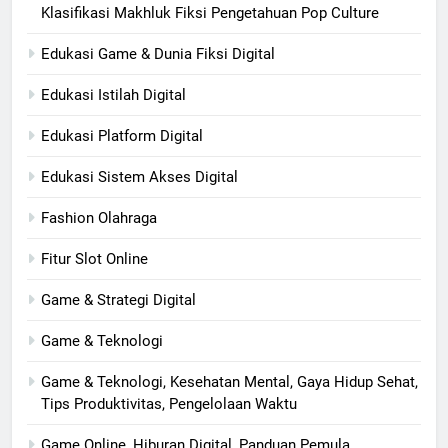
Klasifikasi Makhluk Fiksi Pengetahuan Pop Culture
Edukasi Game & Dunia Fiksi Digital
Edukasi Istilah Digital
Edukasi Platform Digital
Edukasi Sistem Akses Digital
Fashion Olahraga
Fitur Slot Online
Game & Strategi Digital
Game & Teknologi
Game & Teknologi, Kesehatan Mental, Gaya Hidup Sehat,
Tips Produktivitas, Pengelolaan Waktu
Game Online, Hiburan Digital, Panduan Pemula