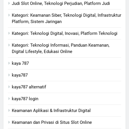
Judi Slot Online, Teknologi Perjudian, Platform Judi
Kategori: Keamanan Siber, Teknologi Digital, Infrastruktur
Platform, Sistem Jaringan
Kategori: Teknologi Digital, Inovasi, Platform Teknologi
Kategori: Teknologi Informasi, Panduan Keamanan,
Digital Lifestyle, Edukasi Online
kaya 787
kaya787
kaya787 alternatif
kaya787 login
Keamanan Aplikasi & Infrastruktur Digital
Keamanan dan Privasi di Situs Slot Online