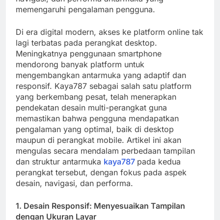
memengaruhi pengalaman pengguna.
Di era digital modern, akses ke platform online tak
lagi terbatas pada perangkat desktop.
Meningkatnya penggunaan smartphone
mendorong banyak platform untuk
mengembangkan antarmuka yang adaptif dan
responsif. Kaya787 sebagai salah satu platform
yang berkembang pesat, telah menerapkan
pendekatan desain multi-perangkat guna
memastikan bahwa pengguna mendapatkan
pengalaman yang optimal, baik di desktop
maupun di perangkat mobile. Artikel ini akan
mengulas secara mendalam perbedaan tampilan
dan struktur antarmuka
kaya787
pada kedua
perangkat tersebut, dengan fokus pada aspek
desain, navigasi, dan performa.
1. Desain Responsif: Menyesuaikan Tampilan
dengan Ukuran Layar