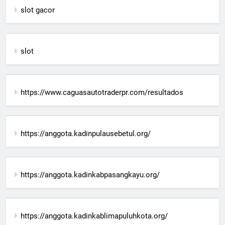
slot gacor
slot
https://www.caguasautotraderpr.com/resultados
https://anggota.kadinpulausebetul.org/
https://anggota.kadinkabpasangkayu.org/
https://anggota.kadinkablimapuluhkota.org/