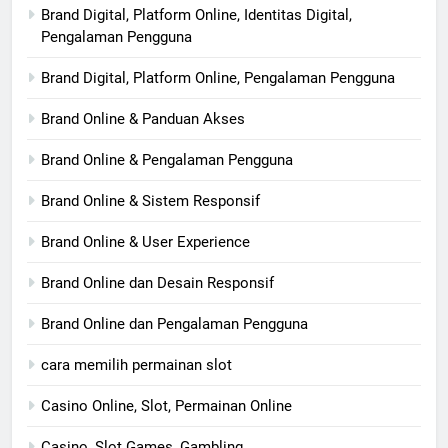
Brand Digital, Platform Online, Identitas Digital,
Pengalaman Pengguna
Brand Digital, Platform Online, Pengalaman Pengguna
Brand Online & Panduan Akses
Brand Online & Pengalaman Pengguna
Brand Online & Sistem Responsif
Brand Online & User Experience
Brand Online dan Desain Responsif
Brand Online dan Pengalaman Pengguna
cara memilih permainan slot
Casino Online, Slot, Permainan Online
Casino, Slot Games, Gambling