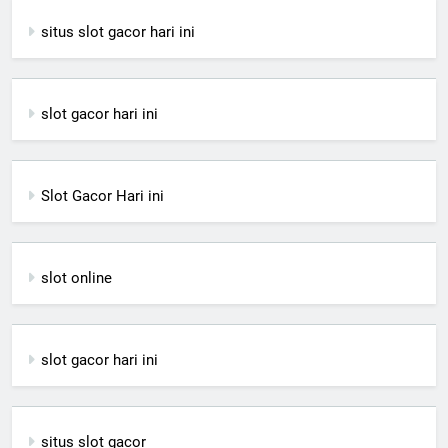
situs slot gacor hari ini
slot gacor hari ini
Slot Gacor Hari ini
slot online
slot gacor hari ini
situs slot gacor