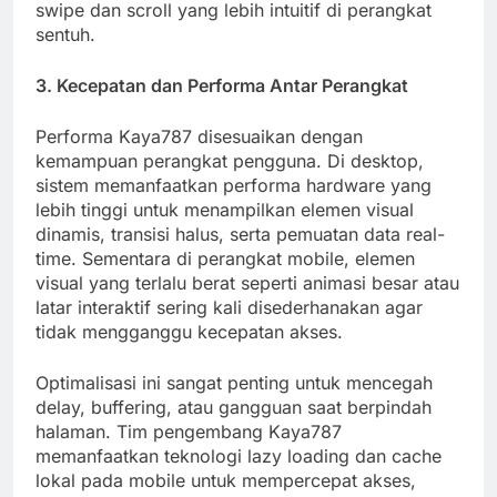
swipe dan scroll yang lebih intuitif di perangkat
sentuh.
3. Kecepatan dan Performa Antar Perangkat
Performa Kaya787 disesuaikan dengan
kemampuan perangkat pengguna. Di desktop,
sistem memanfaatkan performa hardware yang
lebih tinggi untuk menampilkan elemen visual
dinamis, transisi halus, serta pemuatan data real-
time. Sementara di perangkat mobile, elemen
visual yang terlalu berat seperti animasi besar atau
latar interaktif sering kali disederhanakan agar
tidak mengganggu kecepatan akses.
Optimalisasi ini sangat penting untuk mencegah
delay, buffering, atau gangguan saat berpindah
halaman. Tim pengembang Kaya787
memanfaatkan teknologi lazy loading dan cache
lokal pada mobile untuk mempercepat akses,