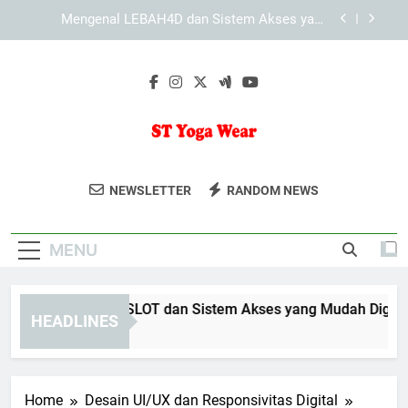
Skip
Mengenal Struktur Layanan EDWINSLOT secara
to
Lebih Mendalam
content
Mengenal Struktur Layanan LEBAH4D secara
Lebih Mendalam
Mengenal EDWINSLOT dan Sistem Akses yang
Mudah Digunakan
Mengenal LEBAH4D dan Sistem Akses yang
Mudah Digunakan
ST Yoga Wear
Dapatkan Pakaian Yoga Berkualitas Di
Mengenal Struktur Layanan EDWINSLOT secara
NEWSLETTER
RANDOM NEWS
Lebih Mendalam
ST Yoga Wear. Untuk Kenyamanan Dan
Mengenal Struktur Layanan LEBAH4D secara
Gaya Saat Berlatih.
Lebih Mendalam
MENU
ngenal EDWINSLOT dan Sistem Akses yang Mudah Digunaka
HEADLINES
Weeks Ago
Home
Desain UI/UX dan Responsivitas Digital