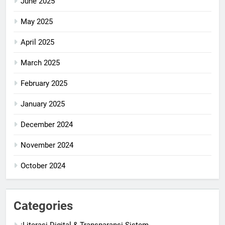
June 2025
May 2025
April 2025
March 2025
February 2025
January 2025
December 2024
November 2024
October 2024
Categories
:Literasi Digital & Transparansi Sistem