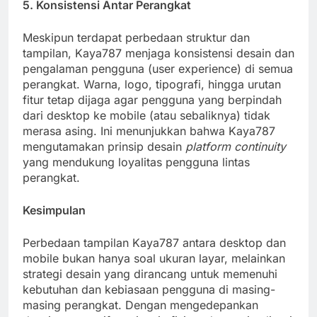
5. Konsistensi Antar Perangkat
Meskipun terdapat perbedaan struktur dan
tampilan, Kaya787 menjaga konsistensi desain dan
pengalaman pengguna (user experience) di semua
perangkat. Warna, logo, tipografi, hingga urutan
fitur tetap dijaga agar pengguna yang berpindah
dari desktop ke mobile (atau sebaliknya) tidak
merasa asing. Ini menunjukkan bahwa Kaya787
mengutamakan prinsip desain
platform continuity
yang mendukung loyalitas pengguna lintas
perangkat.
Kesimpulan
Perbedaan tampilan Kaya787 antara desktop dan
mobile bukan hanya soal ukuran layar, melainkan
strategi desain yang dirancang untuk memenuhi
kebutuhan dan kebiasaan pengguna di masing-
masing perangkat. Dengan mengedepankan