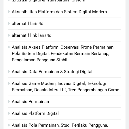
Aksesibilitas Platform dan Sistem Digital Modern
alternatif laris4d
alternatif link laris4d
Analisis Akses Platform, Observasi Ritme Permainan,
Pola Sistem Digital, Pendekatan Bermain Bertahap,
Pengalaman Pengguna Stabil
Analisis Data Permainan & Strategi Digital
Analisis Game Modern, Inovasi Digital, Teknologi
Permainan, Desain Interaktif, Tren Pengembangan Game
Analisis Permainan
Analisis Platform Digital
Analisis Pola Permainan, Studi Perilaku Pengguna,