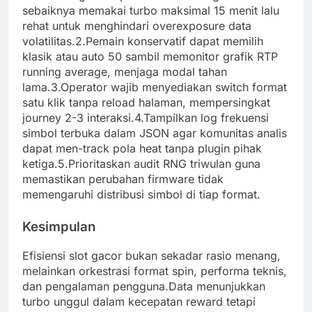
sebaiknya memakai turbo maksimal 15 menit lalu
rehat untuk menghindari overexposure data
volatilitas.2.Pemain konservatif dapat memilih
klasik atau auto 50 sambil memonitor grafik RTP
running average, menjaga modal tahan
lama.3.Operator wajib menyediakan switch format
satu klik tanpa reload halaman, mempersingkat
journey 2-3 interaksi.4.Tampilkan log frekuensi
simbol terbuka dalam JSON agar komunitas analis
dapat men-track pola heat tanpa plugin pihak
ketiga.5.Prioritaskan audit RNG triwulan guna
memastikan perubahan firmware tidak
memengaruhi distribusi simbol di tiap format.
Kesimpulan
Efisiensi slot gacor bukan sekadar rasio menang,
melainkan orkestrasi format spin, performa teknis,
dan pengalaman pengguna.Data menunjukkan
turbo unggul dalam kecepatan reward tetapi