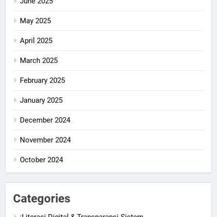
June 2025
May 2025
April 2025
March 2025
February 2025
January 2025
December 2024
November 2024
October 2024
Categories
:Literasi Digital & Transparansi Sistem