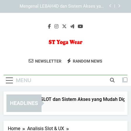
Skip
Mengenal Struktur Layanan EDWINSLOT secara
to
Lebih Mendalam
content
Mengenal Struktur Layanan LEBAH4D secara
Lebih Mendalam
Mengenal EDWINSLOT dan Sistem Akses yang
Mudah Digunakan
Mengenal LEBAH4D dan Sistem Akses yang
Mudah Digunakan
ST Yoga Wear
Dapatkan Pakaian Yoga Berkualitas Di
Mengenal Struktur Layanan EDWINSLOT secara
NEWSLETTER
RANDOM NEWS
Lebih Mendalam
ST Yoga Wear. Untuk Kenyamanan Dan
Mengenal Struktur Layanan LEBAH4D secara
Gaya Saat Berlatih.
Lebih Mendalam
MENU
engenal EDWINSLOT dan Sistem Akses yang Mudah Digunaka
HEADLINES
Weeks Ago
Home
Analisis Slot & UX