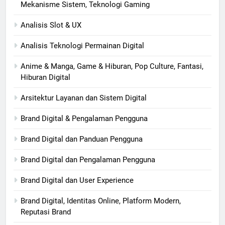
Mekanisme Sistem, Teknologi Gaming
Analisis Slot & UX
Analisis Teknologi Permainan Digital
Anime & Manga, Game & Hiburan, Pop Culture, Fantasi,
Hiburan Digital
Arsitektur Layanan dan Sistem Digital
Brand Digital & Pengalaman Pengguna
Brand Digital dan Panduan Pengguna
Brand Digital dan Pengalaman Pengguna
Brand Digital dan User Experience
Brand Digital, Identitas Online, Platform Modern,
Reputasi Brand