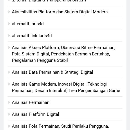
Aksesibilitas Platform dan Sistem Digital Modern
alternatif laris4d
alternatif link laris4d
Analisis Akses Platform, Observasi Ritme Permainan,
Pola Sistem Digital, Pendekatan Bermain Bertahap,
Pengalaman Pengguna Stabil
Analisis Data Permainan & Strategi Digital
Analisis Game Modern, Inovasi Digital, Teknologi
Permainan, Desain Interaktif, Tren Pengembangan Game
Analisis Permainan
Analisis Platform Digital
Analisis Pola Permainan, Studi Perilaku Pengguna,