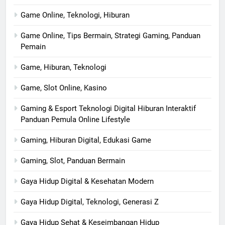
Game Online, Teknologi, Hiburan
Game Online, Tips Bermain, Strategi Gaming, Panduan
Pemain
Game, Hiburan, Teknologi
Game, Slot Online, Kasino
Gaming & Esport Teknologi Digital Hiburan Interaktif
Panduan Pemula Online Lifestyle
Gaming, Hiburan Digital, Edukasi Game
Gaming, Slot, Panduan Bermain
Gaya Hidup Digital & Kesehatan Modern
Gaya Hidup Digital, Teknologi, Generasi Z
Gaya Hidup Sehat & Keseimbangan Hidup