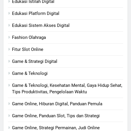
Edukasi Istilah Digital
Edukasi Platform Digital
Edukasi Sistem Akses Digital
Fashion Olahraga
Fitur Slot Online
Game & Strategi Digital
Game & Teknologi
Game & Teknologi, Kesehatan Mental, Gaya Hidup Sehat,
Tips Produktivitas, Pengelolaan Waktu
Game Online, Hiburan Digital, Panduan Pemula
Game Online, Panduan Slot, Tips dan Strategi
Game Online, Strategi Permainan, Judi Online