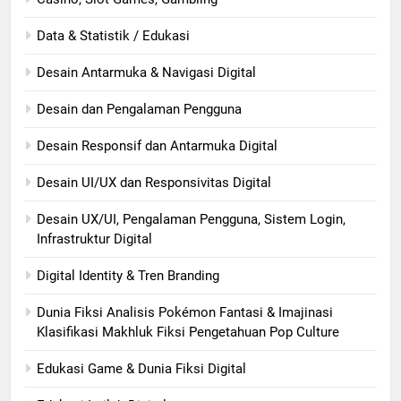
Data & Statistik / Edukasi
Desain Antarmuka & Navigasi Digital
Desain dan Pengalaman Pengguna
Desain Responsif dan Antarmuka Digital
Desain UI/UX dan Responsivitas Digital
Desain UX/UI, Pengalaman Pengguna, Sistem Login,
Infrastruktur Digital
Digital Identity & Tren Branding
Dunia Fiksi Analisis Pokémon Fantasi & Imajinasi
Klasifikasi Makhluk Fiksi Pengetahuan Pop Culture
Edukasi Game & Dunia Fiksi Digital