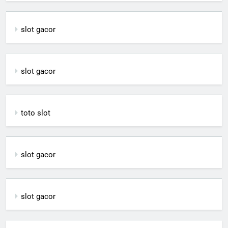
slot gacor
slot gacor
toto slot
slot gacor
slot gacor