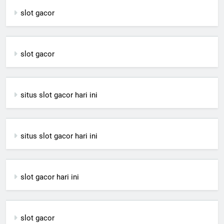
slot gacor
slot gacor
situs slot gacor hari ini
situs slot gacor hari ini
slot gacor hari ini
slot
gacor