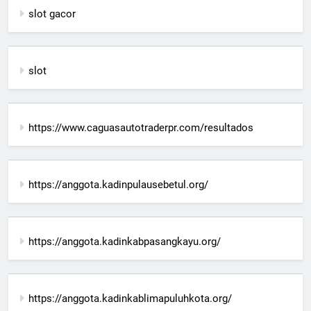
slot gacor
slot
https://www.caguasautotraderpr.com/resultados
https://anggota.kadinpulausebetul.org/
https://anggota.kadinkabpasangkayu.org/
https://anggota.kadinkablimapuluhkota.org/