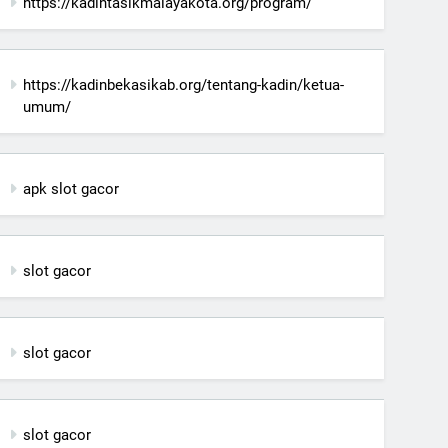
https://kadintasikmalayakota.org/program/
https://kadinbekasikab.org/tentang-kadin/ketua-
umum/
apk slot gacor
slot gacor
slot gacor
slot gacor