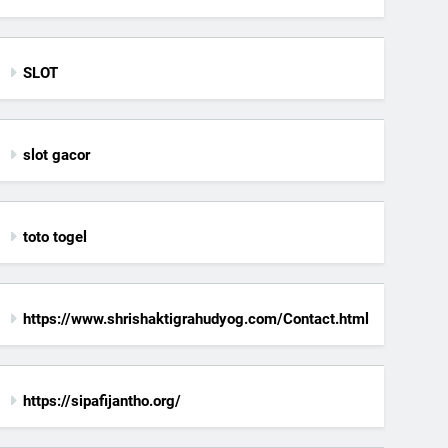
SLOT
slot gacor
toto togel
https://www.shrishaktigrahudyog.com/Contact.html
https://sipafijantho.org/