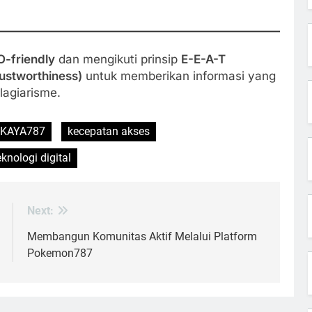
O-friendly
dan mengikuti prinsip
E-E-A-T
rustworthiness)
untuk memberikan informasi yang
lagiarisme.
KAYA787
kecepatan akses
eknologi digital
Next:
Membangun Komunitas Aktif Melalui Platform
Pokemon787