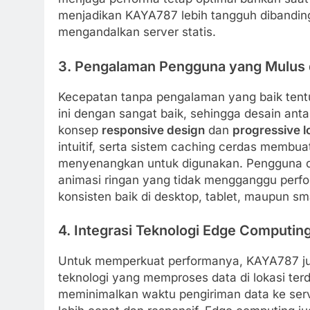
menjadikan KAYA787 lebih tangguh dibandin
mengandalkan server statis.
3. Pengalaman Pengguna yang Mulus 
Kecepatan tanpa pengalaman yang baik tent
ini dengan sangat baik, sehingga desain a
konsep
responsive design
dan
progressive l
intuitif, serta sistem caching cerdas membuat
menyenangkan untuk digunakan. Pengguna dap
animasi ringan yang tidak mengganggu per
konsisten baik di desktop, tablet, maupun s
4. Integrasi Teknologi Edge Computin
Untuk memperkuat performanya, KAYA787 
teknologi yang memproses data di lokasi te
meminimalkan waktu pengiriman data ke serv