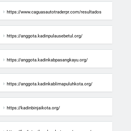
https://www.caguasautotraderpr.com/resultados
https://anggota.kadinpulausebetul.org/
https://anggota.kadinkabpasangkayu.org/
https://anggota.kadinkablimapuluhkota.org/
https://kadinbinjaikota.org/