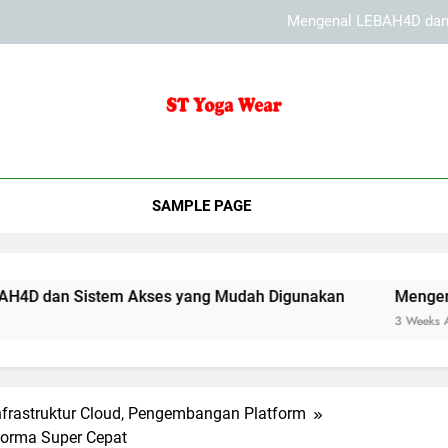
Mengenal LEBAH4D dan
Mengenal Struktur Layan
Mengenal Struktur La
Yoga Wear
Mengenal EDWINSLOT dan 
Pakaian Yoga Berkualitas Di ST Yoga Wear. Untuk Kenyamanan 
Mengenal LEBAH4D dan
SAMPLE PAGE
Mengenal Struktur Layan
Mengenal Struktur La
stem Akses yang Mudah Digunakan
Mengenal Struktur
3 Weeks Ago
Infrastruktur Cloud, Pengembangan Platform
forma Super Cepat