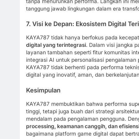
tanpa menurunkan performa. Langkah ini me
tanggung jawab lingkungan dalam era transfor
7. Visi ke Depan: Ekosistem Digital Ter
KAYA787 tidak hanya berfokus pada kecepat
digital yang terintegrasi
. Dalam visi jangk
layanan tambahan seperti fitur komunitas int
integrasi AI untuk personalisasi pengalama
KAYA787 tidak berhenti pada performa tekni
digital yang inovatif, aman, dan berkelanjutan
Kesimpulan
KAYA787 membuktikan bahwa performa super c
tinggi, tetapi juga buah dari strategi arsitekt
mendalam pada pengalaman pengguna. De
processing, keamanan canggih, dan efisiensi
bagaimana platform game digital dapat bert