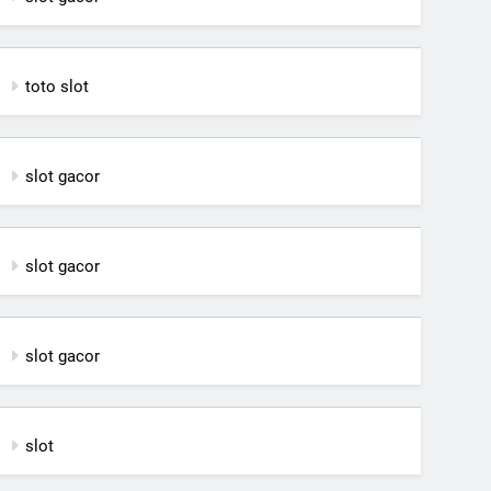
toto slot
slot gacor
slot gacor
slot gacor
slot