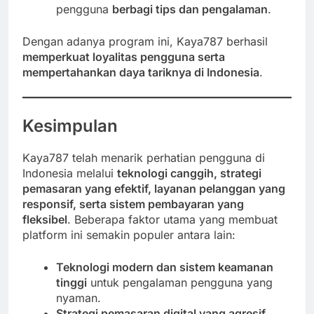
pengguna
berbagi tips dan pengalaman
.
Dengan adanya program ini, Kaya787 berhasil
memperkuat loyalitas pengguna serta
mempertahankan daya tariknya di Indonesia
.
Kesimpulan
Kaya787 telah menarik perhatian pengguna di
Indonesia melalui
teknologi canggih, strategi
pemasaran yang efektif, layanan pelanggan yang
responsif, serta sistem pembayaran yang
fleksibel
. Beberapa faktor utama yang membuat
platform ini semakin populer antara lain:
Teknologi modern dan sistem keamanan
tinggi
untuk pengalaman pengguna yang
nyaman.
Strategi pemasaran digital yang agresif
,