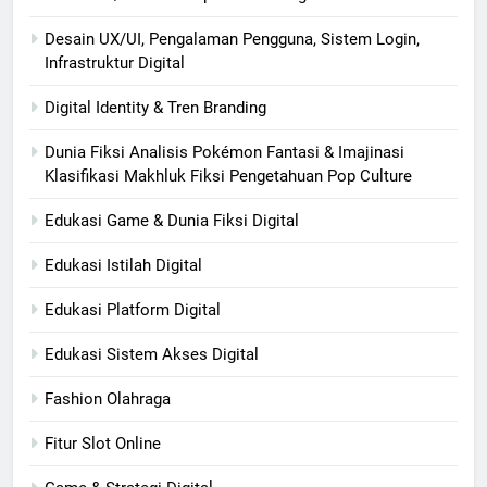
Desain UX/UI, Pengalaman Pengguna, Sistem Login,
Infrastruktur Digital
Digital Identity & Tren Branding
Dunia Fiksi Analisis Pokémon Fantasi & Imajinasi
Klasifikasi Makhluk Fiksi Pengetahuan Pop Culture
Edukasi Game & Dunia Fiksi Digital
Edukasi Istilah Digital
Edukasi Platform Digital
Edukasi Sistem Akses Digital
Fashion Olahraga
Fitur Slot Online