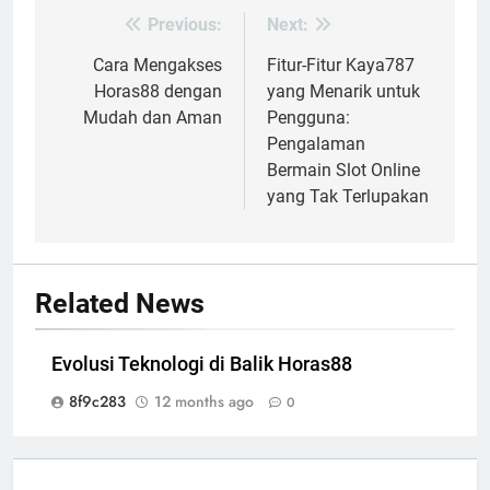
Previous:
Next:
Post
navigation
Cara Mengakses
Fitur-Fitur Kaya787
Horas88 dengan
yang Menarik untuk
Mudah dan Aman
Pengguna:
Pengalaman
Bermain Slot Online
yang Tak Terlupakan
Related News
Evolusi Teknologi di Balik Horas88
8f9c283
12 months ago
0