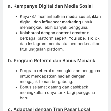
a. Kampanye Digital dan Media Sosial
Kaya787 memanfaatkan
media sosial, iklan
digital, dan influencer marketing
untuk
menjangkau lebih banyak pengguna.
Kolaborasi dengan content creator
di
berbagai platform seperti YouTube, TikTok,
dan Instagram membantu memperkenalkan
fitur unggulan platform.
b. Program Referral dan Bonus Menarik
Program
referral
memungkinkan pengguna
untuk mendapatkan hadiah dengan
mengajak teman bergabung.
Bonus selamat datang dan cashback
meningkatkan daya tarik bagi pengguna
baru.
c. Adaptasi dengan Tren Pasar Lokal