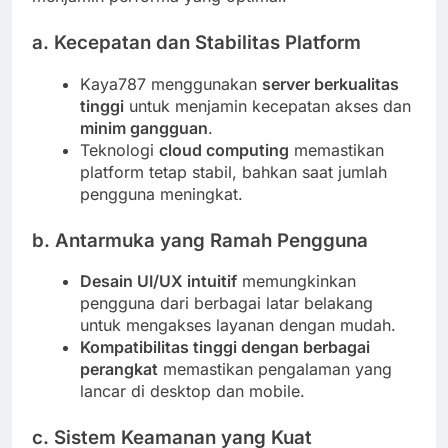
a. Kecepatan dan Stabilitas Platform
Kaya787 menggunakan
server berkualitas
tinggi
untuk menjamin kecepatan akses dan
minim gangguan
.
Teknologi
cloud computing
memastikan
platform tetap stabil, bahkan saat jumlah
pengguna meningkat.
b. Antarmuka yang Ramah Pengguna
Desain UI/UX intuitif
memungkinkan
pengguna dari berbagai latar belakang
untuk mengakses layanan dengan mudah.
Kompatibilitas tinggi dengan berbagai
perangkat
memastikan pengalaman yang
lancar di desktop dan mobile.
c. Sistem Keamanan yang Kuat