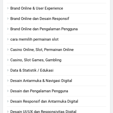
Brand Online & User Experience
Brand Online dan Desain Responsif
Brand Online dan Pengalaman Pengguna
cara memilih permainan slot
Casino Online, Slot, Permainan Online
Casino, Slot Games, Gambling
Data & Statistik / Edukasi
Desain Antarmuka & Navigasi Digital
Desain dan Pengalaman Pengguna
Desain Responsif dan Antarmuka Digital
Desain UI/UX dan Responsivitas Digital