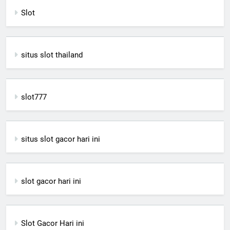
Slot
situs slot thailand
slot777
situs slot gacor hari ini
slot gacor hari ini
Slot Gacor Hari ini