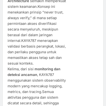
Architecture
semakin memperkuat
sistem keamanan.Konsep ini
menekankan prinsip “never trust,
always verify,” di mana setiap
permintaan akses diverifikasi
secara menyeluruh, meskipun
berasal dari dalam jaringan
internal.KAYA787 menerapkan
validasi berbasis perangkat, lokasi,
dan perilaku pengguna untuk
memastikan akses tetap sah dan
sesuai konteks.
Kelima, dari sisi
monitoring dan
deteksi ancaman
, KAYA787
menggunakan sistem observability
modern yang mencakup logging,
metrics, dan tracing.Semua
aktivitas pengguna dan sistem
dicatat secara detail, sehingga