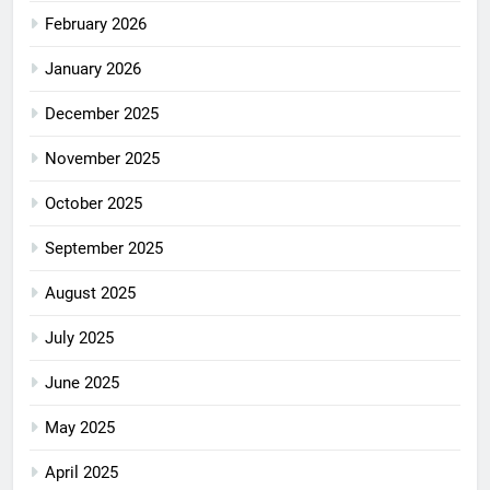
February 2026
January 2026
December 2025
November 2025
October 2025
September 2025
August 2025
July 2025
June 2025
May 2025
April 2025