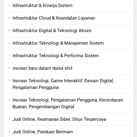
Infrastruktur & Kinerja Sistem
Infrastruktur Cloud & Keandalan Layanan
Infrastruktur Digital & Teknologi Akses
Infrastruktur Teknologi & Manajemen Sistem
Infrastruktur Teknologi & Performa Sistem
inovasi baru dalam dunia slot
Inovasi Teknologi, Game Interaktif, Desain Digital,
Pengalaman Pengguna
Inovasi Teknologi, Pengalaman Pengguna, Kecerdasan
Buatan, Pengembangan Digital
Judi Online, Keamanan Siber, Situs Terpercaya
Judi Online, Panduan Bermain