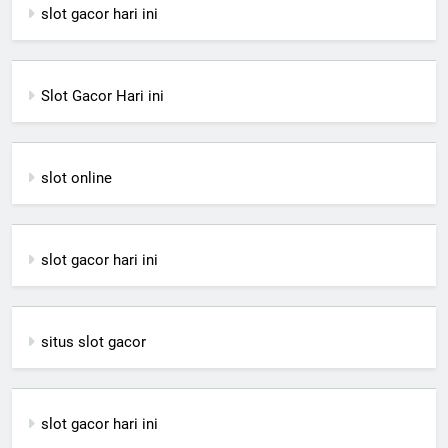
slot gacor hari ini
Slot Gacor Hari ini
slot online
slot gacor hari ini
situs slot gacor
slot gacor hari ini