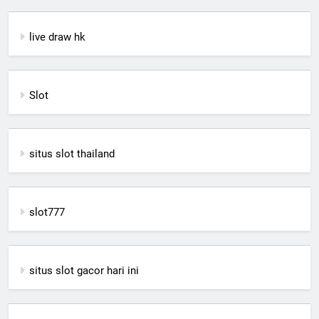
live draw hk
Slot
situs slot thailand
slot777
situs slot gacor hari ini