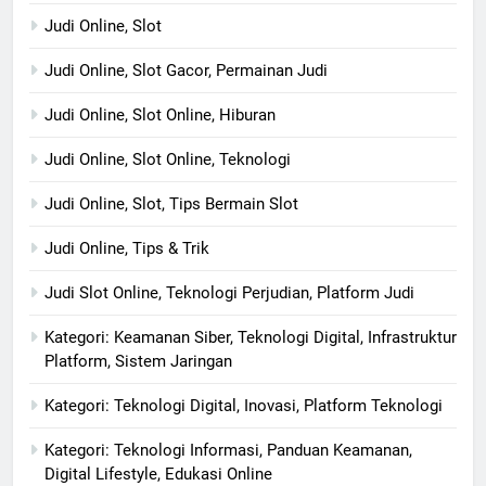
Judi Online, Slot
Judi Online, Slot Gacor, Permainan Judi
Judi Online, Slot Online, Hiburan
Judi Online, Slot Online, Teknologi
Judi Online, Slot, Tips Bermain Slot
Judi Online, Tips & Trik
Judi Slot Online, Teknologi Perjudian, Platform Judi
Kategori: Keamanan Siber, Teknologi Digital, Infrastruktur
Platform, Sistem Jaringan
Kategori: Teknologi Digital, Inovasi, Platform Teknologi
Kategori: Teknologi Informasi, Panduan Keamanan,
Digital Lifestyle, Edukasi Online