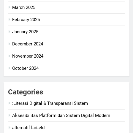
March 2025
February 2025
January 2025
December 2024
November 2024
October 2024
Categories
:Literasi Digital & Transparansi Sistem
Aksesibilitas Platform dan Sistem Digital Modern
alternatif laris4d