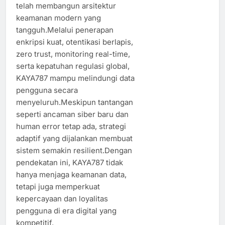
telah membangun arsitektur
keamanan modern yang
tangguh.Melalui penerapan
enkripsi kuat, otentikasi berlapis,
zero trust, monitoring real-time,
serta kepatuhan regulasi global,
KAYA787 mampu melindungi data
pengguna secara
menyeluruh.Meskipun tantangan
seperti ancaman siber baru dan
human error tetap ada, strategi
adaptif yang dijalankan membuat
sistem semakin resilient.Dengan
pendekatan ini, KAYA787 tidak
hanya menjaga keamanan data,
tetapi juga memperkuat
kepercayaan dan loyalitas
pengguna di era digital yang
kompetitif.