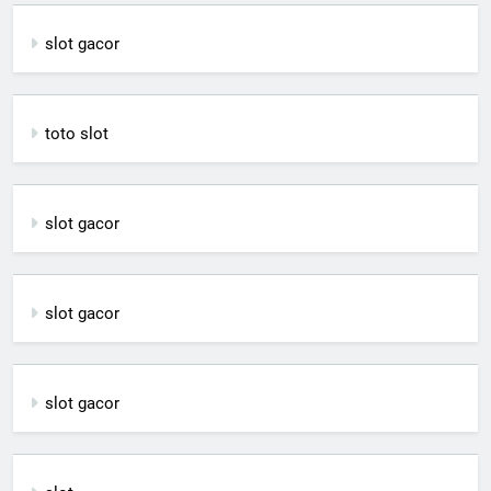
slot gacor
toto slot
slot gacor
slot gacor
slot gacor