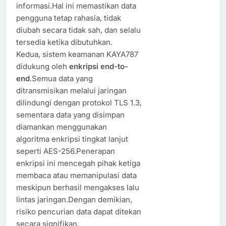
informasi.Hal ini memastikan data
pengguna tetap rahasia, tidak
diubah secara tidak sah, dan selalu
tersedia ketika dibutuhkan.
Kedua, sistem keamanan KAYA787
didukung oleh
enkripsi end-to-
end
.Semua data yang
ditransmisikan melalui jaringan
dilindungi dengan protokol TLS 1.3,
sementara data yang disimpan
diamankan menggunakan
algoritma enkripsi tingkat lanjut
seperti AES-256.Penerapan
enkripsi ini mencegah pihak ketiga
membaca atau memanipulasi data
meskipun berhasil mengakses lalu
lintas jaringan.Dengan demikian,
risiko pencurian data dapat ditekan
secara signifikan.