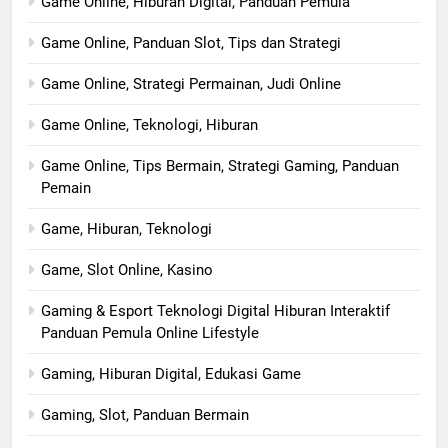
Game Online, Hiburan Digital, Panduan Pemula
Game Online, Panduan Slot, Tips dan Strategi
Game Online, Strategi Permainan, Judi Online
Game Online, Teknologi, Hiburan
Game Online, Tips Bermain, Strategi Gaming, Panduan
Pemain
Game, Hiburan, Teknologi
Game, Slot Online, Kasino
Gaming & Esport Teknologi Digital Hiburan Interaktif
Panduan Pemula Online Lifestyle
Gaming, Hiburan Digital, Edukasi Game
Gaming, Slot, Panduan Bermain