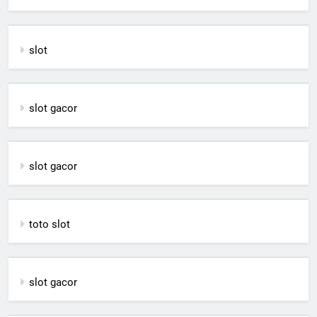
slot
slot gacor
slot gacor
toto slot
slot gacor