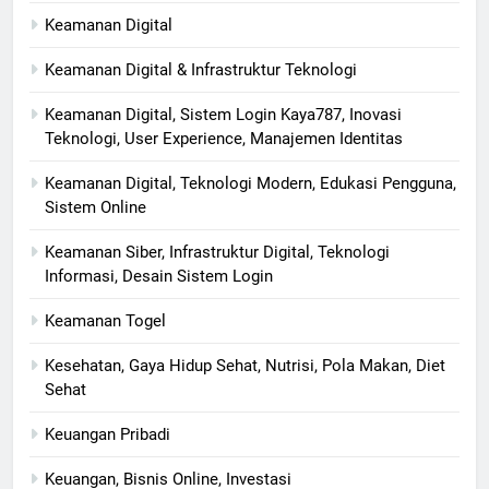
Keamanan Digital
Keamanan Digital & Infrastruktur Teknologi
Keamanan Digital, Sistem Login Kaya787, Inovasi
Teknologi, User Experience, Manajemen Identitas
Keamanan Digital, Teknologi Modern, Edukasi Pengguna,
Sistem Online
Keamanan Siber, Infrastruktur Digital, Teknologi
Informasi, Desain Sistem Login
Keamanan Togel
Kesehatan, Gaya Hidup Sehat, Nutrisi, Pola Makan, Diet
Sehat
Keuangan Pribadi
Keuangan, Bisnis Online, Investasi