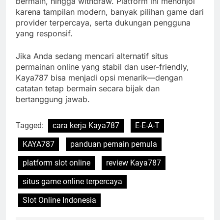
bermain, hingga withdraw. Platform ini menonjol
karena tampilan modern, banyak pilihan game dari
provider terpercaya, serta dukungan pengguna
yang responsif.
Jika Anda sedang mencari alternatif situs
permainan online yang stabil dan user-friendly,
Kaya787 bisa menjadi opsi menarik—dengan
catatan tetap bermain secara bijak dan
bertanggung jawab.
Tagged:
cara kerja Kaya787
E-E-A-T
KAYA787
panduan pemain pemula
platform slot online
review Kaya787
situs game online terpercaya
Slot Online Indonesia