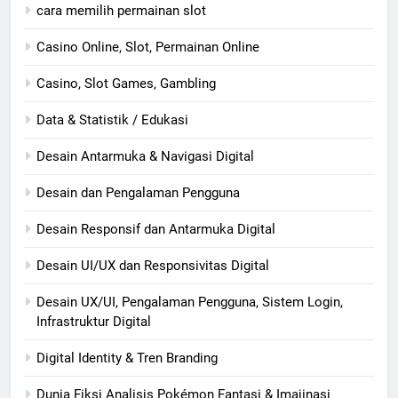
cara memilih permainan slot
Casino Online, Slot, Permainan Online
Casino, Slot Games, Gambling
Data & Statistik / Edukasi
Desain Antarmuka & Navigasi Digital
Desain dan Pengalaman Pengguna
Desain Responsif dan Antarmuka Digital
Desain UI/UX dan Responsivitas Digital
Desain UX/UI, Pengalaman Pengguna, Sistem Login,
Infrastruktur Digital
Digital Identity & Tren Branding
Dunia Fiksi Analisis Pokémon Fantasi & Imajinasi