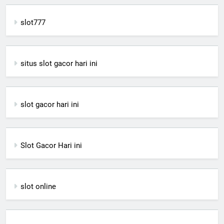
slot777
situs slot gacor hari ini
slot gacor hari ini
Slot Gacor Hari ini
slot online