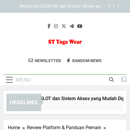
Skip
Mengenal Struktur Layanan EDWINSLOT secara
to
Lebih Mendalam
content
Mengenal Struktur Layanan LEBAH4D secara
Lebih Mendalam
Mengenal EDWINSLOT dan Sistem Akses yang
Mudah Digunakan
Mengenal LEBAH4D dan Sistem Akses yang
Mudah Digunakan
ST Yoga Wear
Dapatkan Pakaian Yoga Berkualitas Di
Mengenal Struktur Layanan EDWINSLOT secara
NEWSLETTER
RANDOM NEWS
Lebih Mendalam
ST Yoga Wear. Untuk Kenyamanan Dan
Mengenal Struktur Layanan LEBAH4D secara
Gaya Saat Berlatih.
Lebih Mendalam
MENU
ngenal EDWINSLOT dan Sistem Akses yang Mudah Digunaka
HEADLINES
Week Ago
Home
Review Platform & Panduan Pemain