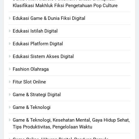
Klasifikasi Makhluk Fiksi Pengetahuan Pop Culture
Edukasi Game & Dunia Fiksi Digital
Edukasi Istilah Digital
Edukasi Platform Digital
Edukasi Sistem Akses Digital
Fashion Olahraga
Fitur Slot Online
Game & Strategi Digital
Game & Teknologi
Game & Teknologi, Kesehatan Mental, Gaya Hidup Sehat,
Tips Produktivitas, Pengelolaan Waktu