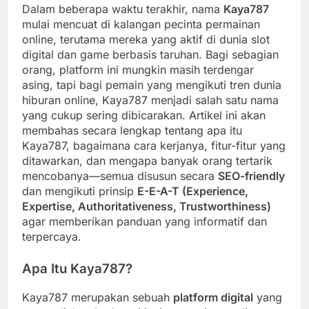
Dalam beberapa waktu terakhir, nama
Kaya787
mulai mencuat di kalangan pecinta permainan
online, terutama mereka yang aktif di dunia slot
digital dan game berbasis taruhan. Bagi sebagian
orang, platform ini mungkin masih terdengar
asing, tapi bagi pemain yang mengikuti tren dunia
hiburan online, Kaya787 menjadi salah satu nama
yang cukup sering dibicarakan. Artikel ini akan
membahas secara lengkap tentang apa itu
Kaya787, bagaimana cara kerjanya, fitur-fitur yang
ditawarkan, dan mengapa banyak orang tertarik
mencobanya—semua disusun secara
SEO-friendly
dan mengikuti prinsip
E-E-A-T (Experience,
Expertise, Authoritativeness, Trustworthiness)
agar memberikan panduan yang informatif dan
terpercaya.
Apa Itu Kaya787?
Kaya787 merupakan sebuah
platform digital
yang