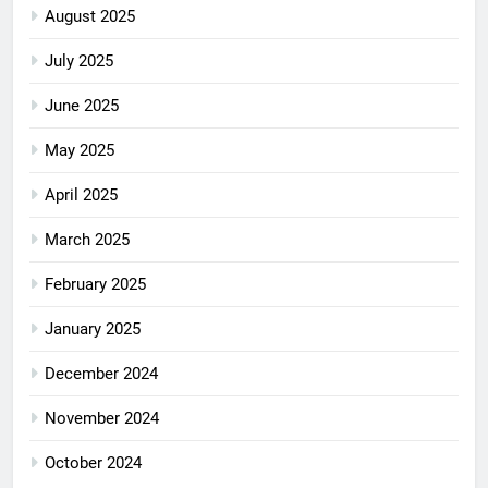
August 2025
July 2025
June 2025
May 2025
April 2025
March 2025
February 2025
January 2025
December 2024
November 2024
October 2024