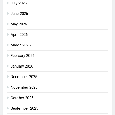
July 2026
June 2026
May 2026
April 2026
March 2026
February 2026
January 2026
December 2025
November 2025
October 2025
September 2025