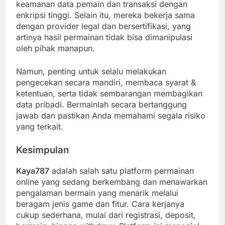
keamanan data pemain dan transaksi dengan
enkripsi tinggi. Selain itu, mereka bekerja sama
dengan provider legal dan bersertifikasi, yang
artinya hasil permainan tidak bisa dimanipulasi
oleh pihak manapun.
Namun, penting untuk selalu melakukan
pengecekan secara mandiri, membaca syarat &
ketentuan, serta tidak sembarangan membagikan
data pribadi. Bermainlah secara bertanggung
jawab dan pastikan Anda memahami segala risiko
yang terkait.
Kesimpulan
Kaya787
adalah salah satu platform permainan
online yang sedang berkembang dan menawarkan
pengalaman bermain yang menarik melalui
beragam jenis game dan fitur. Cara kerjanya
cukup sederhana, mulai dari registrasi, deposit,