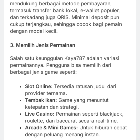
mendukung berbagai metode pembayaran,
termasuk transfer bank lokal, e-wallet populer,
dan terkadang juga QRIS. Minimal deposit pun
cukup terjangkau, sehingga cocok bagi pemain
dengan modal kecil.
3.
Memilih Jenis Permainan
Salah satu keunggulan Kaya787 adalah variasi
permainannya. Pengguna bisa memilih dari
berbagai jenis game seperti:
Slot Online:
Tersedia ratusan judul dari
provider ternama.
Tembak Ikan:
Game yang menuntut
ketepatan dan strategi.
Live Casino:
Permainan seperti blackjack,
roulette, dan baccarat secara real-time.
Arcade & Mini Games:
Untuk hiburan cepat
dengan peluang menang instan.