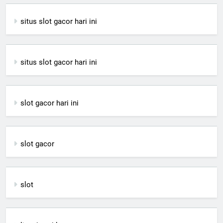
situs slot gacor hari ini
situs slot gacor hari ini
slot gacor hari ini
slot
gacor
slot