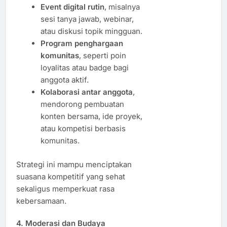
Event digital rutin
, misalnya
sesi tanya jawab, webinar,
atau diskusi topik mingguan.
Program penghargaan
komunitas
, seperti poin
loyalitas atau badge bagi
anggota aktif.
Kolaborasi antar anggota
,
mendorong pembuatan
konten bersama, ide proyek,
atau kompetisi berbasis
komunitas.
Strategi ini mampu menciptakan
suasana kompetitif yang sehat
sekaligus memperkuat rasa
kebersamaan.
4. Moderasi dan Budaya