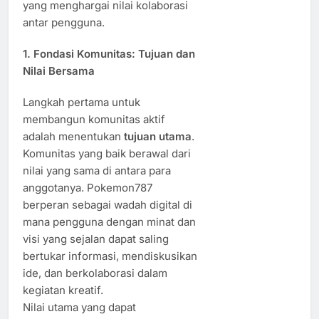
yang menghargai nilai kolaborasi
antar pengguna.
1. Fondasi Komunitas: Tujuan dan
Nilai Bersama
Langkah pertama untuk
membangun komunitas aktif
adalah menentukan
tujuan utama
.
Komunitas yang baik berawal dari
nilai yang sama di antara para
anggotanya. Pokemon787
berperan sebagai wadah digital di
mana pengguna dengan minat dan
visi yang sejalan dapat saling
bertukar informasi, mendiskusikan
ide, dan berkolaborasi dalam
kegiatan kreatif.
Nilai utama yang dapat