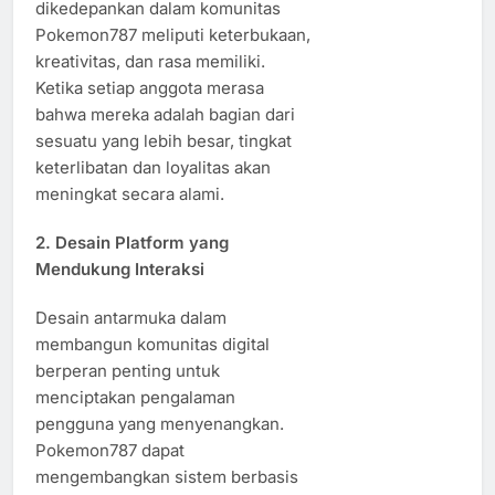
dikedepankan dalam komunitas
Pokemon787 meliputi keterbukaan,
kreativitas, dan rasa memiliki.
Ketika setiap anggota merasa
bahwa mereka adalah bagian dari
sesuatu yang lebih besar, tingkat
keterlibatan dan loyalitas akan
meningkat secara alami.
2. Desain Platform yang
Mendukung Interaksi
Desain antarmuka dalam
membangun komunitas digital
berperan penting untuk
menciptakan pengalaman
pengguna yang menyenangkan.
Pokemon787 dapat
mengembangkan sistem berbasis