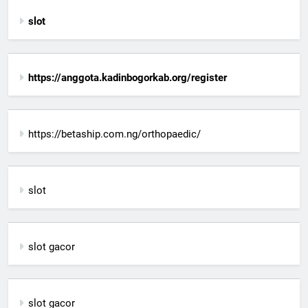
slot
https://anggota.kadinbogorkab.org/register
https://betaship.com.ng/orthopaedic/
slot
slot gacor
slot gacor