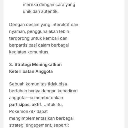
mereka dengan cara yang
unik dan autentik.
Dengan desain yang interaktif dan
nyaman, pengguna akan lebih
terdorong untuk kembali dan
berpartisipasi dalam berbagai
kegiatan komunitas.
3. Strategi Meningkatkan
Keterlibatan Anggota
Sebuah komunitas tidak bisa
bertahan hanya dengan kehadiran
anggota—ia membutuhkan
partisipasi aktif
. Untuk itu,
Pokemon787 dapat
mengimplementasikan berbagai
strategi engagement, seperti: