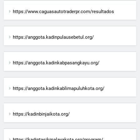
https://www.caguasautotraderpr.com/resultados
https://anggota.kadinpulausebetul.org/
https://anggota.kadinkabpasangkayu.org/
https://anggota.kadinkablimapuluhkota.org/
https://kadinbinjaikota.org/
https://kadintasikmalayakota.org/program/