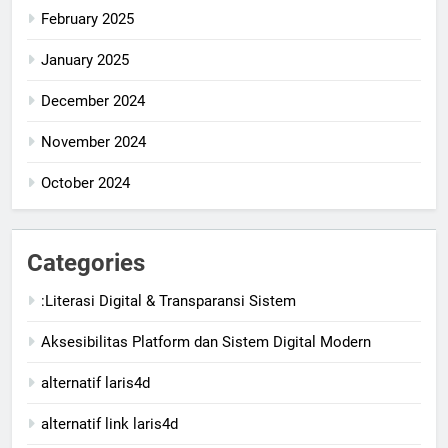
February 2025
January 2025
December 2024
November 2024
October 2024
Categories
:Literasi Digital & Transparansi Sistem
Aksesibilitas Platform dan Sistem Digital Modern
alternatif laris4d
alternatif link laris4d