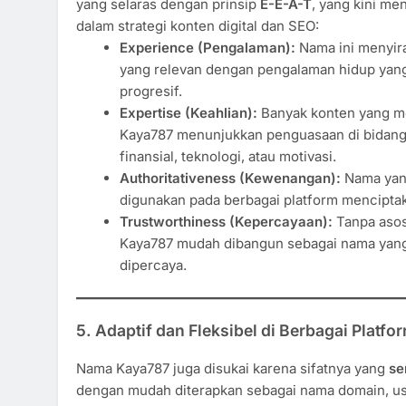
yang selaras dengan prinsip
E-E-A-T
, yang kini me
dalam strategi konten digital dan SEO:
Experience (Pengalaman):
Nama ini menyirat
yang relevan dengan pengalaman hidup yang
progresif.
Expertise (Keahlian):
Banyak konten yang 
Kaya787 menunjukkan penguasaan di bidang 
finansial, teknologi, atau motivasi.
Authoritativeness (Kewenangan):
Nama yan
digunakan pada berbagai platform menciptaka
Trustworthiness (Kepercayaan):
Tanpa asosi
Kaya787 mudah dibangun sebagai nama yang
dipercaya.
5. Adaptif dan Fleksibel di Berbagai Platfo
Nama Kaya787 juga disukai karena sifatnya yang
se
dengan mudah diterapkan sebagai nama domain, 