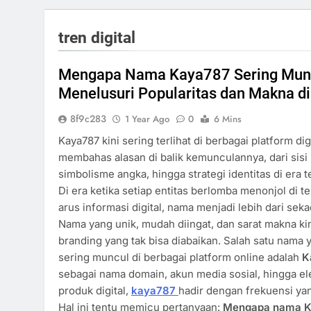
tren digital
Mengapa Nama Kaya787 Sering Mun
Menelusuri Popularitas dan Makna di 
8f9c283
1 Year Ago
0
6 Mins
Kaya787 kini sering terlihat di berbagai platform digit
membahas alasan di balik kemunculannya, dari sisi
simbolisme angka, hingga strategi identitas di era t
Di era ketika setiap entitas berlomba menonjol di 
arus informasi digital, nama menjadi lebih dari sek
Nama yang unik, mudah diingat, dan sarat makna kin
branding yang tak bisa diabaikan. Salah satu nama y
sering muncul di berbagai platform online adalah
K
sebagai nama domain, akun media sosial, hingga e
produk digital,
kaya787
hadir dengan frekuensi ya
Hal ini tentu memicu pertanyaan:
Mengapa nama K