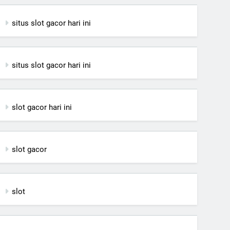
situs slot gacor hari ini
situs slot gacor hari ini
slot gacor hari ini
slot
gacor
slot