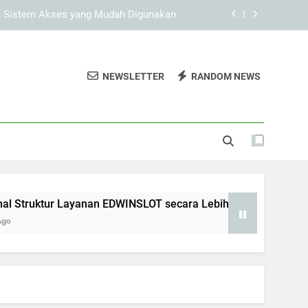
 Sistem Akses yang Mudah Digunakan
an EDWINSLOT secara Lebih Mendalam
yanan LEBAH4D secara Lebih Mendalam
NEWSLETTER
RANDOM NEWS
Sistem Akses yang Mudah Digunakan
Dan Gaya Saat Berlatih.
 Sistem Akses yang Mudah Digunakan
an EDWINSLOT secara Lebih Mendalam
yanan LEBAH4D secara Lebih Mendalam
 Layanan EDWINSLOT secara Lebih Mendalam
Mengenal
3 Weeks Ag