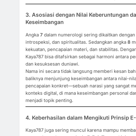
3. Asosiasi dengan Nilai Keberuntungan d
Keseimbangan
Angka
7
dalam numerologi sering dikaitkan dengan
introspeksi, dan spiritualitas. Sedangkan angka
8
m
kekuatan, pencapaian materi, dan stabilitas. Dengan
Kaya787 bisa ditafsirkan sebagai harmoni antara 
dan kesuksesan duniawi.
Nama ini secara tidak langsung memberi kesan bahw
baliknya menjunjung keseimbangan antara nilai-nilai
pencapaian konkret—sebuah narasi yang sangat m
konteks digital, di mana keseimbangan personal da
menjadi topik penting.
4. Keberhasilan dalam Mengikuti Prinsip E
Kaya787 juga sering muncul karena mampu memba