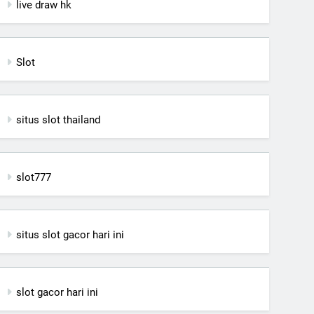
live draw hk
Slot
situs slot thailand
slot777
situs slot gacor hari ini
slot gacor hari ini