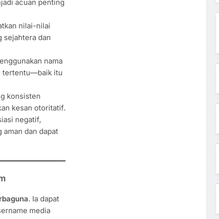
njadi acuan penting
kan nilai-nilai
 sejahtera dan
menggunakan nama
tertentu—baik itu
g konsisten
n kesan otoritatif.
asi negatif,
 aman dan dapat
rm
rbaguna
. Ia dapat
username media