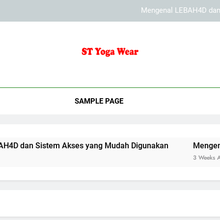
Mengenal LEBAH4D dan
Mengenal Struktur Layan
Mengenal Struktur La
Yoga Wear
Mengenal EDWINSLOT dan 
Pakaian Yoga Berkualitas Di ST Yoga Wear. Untuk Kenyamanan 
Mengenal LEBAH4D dan
SAMPLE PAGE
Mengenal Struktur Layan
Mengenal Struktur La
stem Akses yang Mudah Digunakan
Mengenal Struktur
3 Weeks Ago