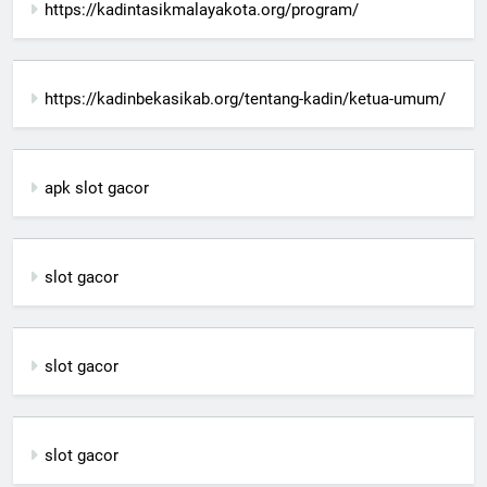
https://kadintasikmalayakota.org/program/
https://kadinbekasikab.org/tentang-kadin/ketua-umum/
apk slot gacor
slot gacor
slot gacor
slot gacor