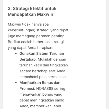
3. Strategi Efektif untuk
Mendapatkan Maxwin
Maxwin tidak hanya soal
keberuntungan; strategi yang tepat
juga memegang peranan penting.
Berikut adalah beberapa strategi
yang dapat Anda terapkan:
Gunakan Sistem Taruhan
Bertahap:
Mulailah dengan
taruhan kecil dan tingkatkan
secara bertahap saat Anda
memahami pola permainan.
Manfaatkan Bonus dan
Promosi:
HORAS88 sering
menawarkan bonus yang
dapat meningkatkan saldo
Anda, memberikan lebih