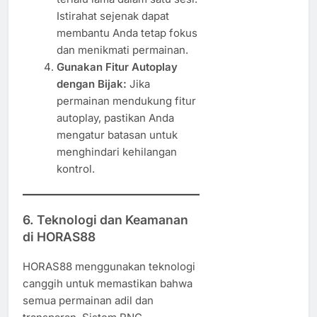
Istirahat sejenak dapat
membantu Anda tetap fokus
dan menikmati permainan.
Gunakan Fitur Autoplay
dengan Bijak:
Jika
permainan mendukung fitur
autoplay, pastikan Anda
mengatur batasan untuk
menghindari kehilangan
kontrol.
6. Teknologi dan Keamanan
di HORAS88
HORAS88 menggunakan teknologi
canggih untuk memastikan bahwa
semua permainan adil dan