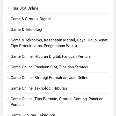
Fitur Slot Online
Game & Strategi Digital
Game & Teknologi
Game & Teknologi, Kesehatan Mental, Gaya Hidup Sehat,
Tips Produktivitas, Pengelolaan Waktu
Game Online, Hiburan Digital, Panduan Pemula
Game Online, Panduan Slot, Tips dan Strategi
Game Online, Strategi Permainan, Judi Online
Game Online, Teknologi, Hiburan
Game Online, Tips Bermain, Strategi Gaming, Panduan
Pemain
Game, Hiburan, Teknologi