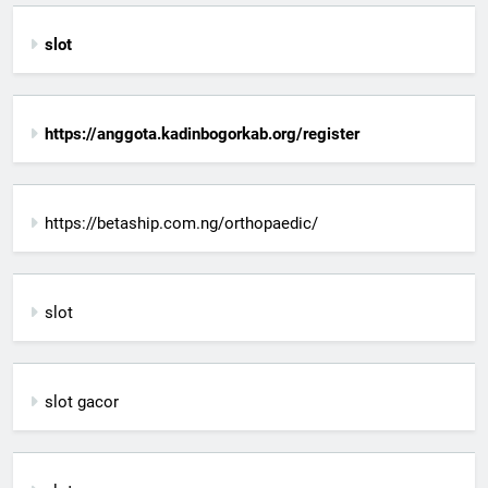
slot
https://anggota.kadinbogorkab.org/register
https://betaship.com.ng/orthopaedic/
slot
slot gacor