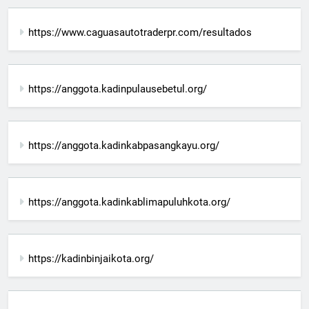
https://www.caguasautotraderpr.com/resultados
https://anggota.kadinpulausebetul.org/
https://anggota.kadinkabpasangkayu.org/
https://anggota.kadinkablimapuluhkota.org/
https://kadinbinjaikota.org/