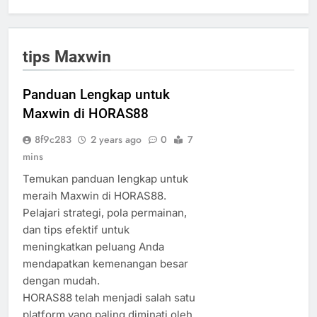
tips Maxwin
Panduan Lengkap untuk
Maxwin di HORAS88
8f9c283
2 years ago
0
7
mins
Temukan panduan lengkap untuk
meraih Maxwin di HORAS88.
Pelajari strategi, pola permainan,
dan tips efektif untuk
meningkatkan peluang Anda
mendapatkan kemenangan besar
dengan mudah.
HORAS88 telah menjadi salah satu
platform yang paling diminati oleh