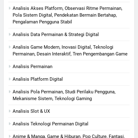
Analisis Akses Platform, Observasi Ritme Permainan,
Pola Sistem Digital, Pendekatan Bermain Bertahap,
Pengalaman Pengguna Stabil
Analisis Data Permainan & Strategi Digital
Analisis Game Modern, Inovasi Digital, Teknologi
Permainan, Desain Interaktif, Tren Pengembangan Game
Analisis Permainan
Analisis Platform Digital
Analisis Pola Permainan, Studi Perilaku Pengguna,
Mekanisme Sistem, Teknologi Gaming
Analisis Slot & UX
Analisis Teknologi Permainan Digital
Anime & Manga, Game & Hiburan, Pop Culture, Fantasi,