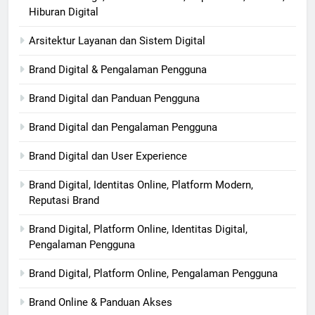
Hiburan Digital
Arsitektur Layanan dan Sistem Digital
Brand Digital & Pengalaman Pengguna
Brand Digital dan Panduan Pengguna
Brand Digital dan Pengalaman Pengguna
Brand Digital dan User Experience
Brand Digital, Identitas Online, Platform Modern,
Reputasi Brand
Brand Digital, Platform Online, Identitas Digital,
Pengalaman Pengguna
Brand Digital, Platform Online, Pengalaman Pengguna
Brand Online & Panduan Akses