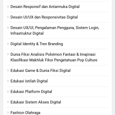
Desain Responsif dan Antarmuka Digital
Desain UI/UX dan Responsivitas Digital
Desain UX/UI, Pengalaman Pengguna, Sistem Login,
Infrastruktur Digital
Digital Identity & Tren Branding
Dunia Fiksi Analisis Pokémon Fantasi & Imajinasi
Klasifikasi Makhluk Fiksi Pengetahuan Pop Culture
Edukasi Game & Dunia Fiksi Digital
Edukasi Istilah Digital
Edukasi Platform Digital
Edukasi Sistem Akses Digital
Fashion Olahraga