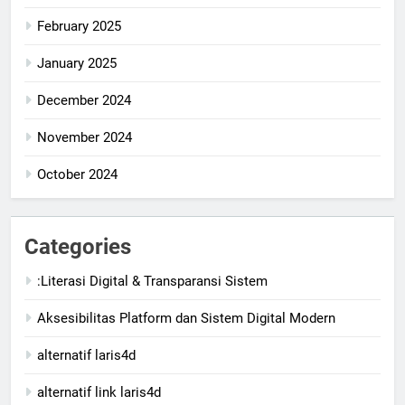
February 2025
January 2025
December 2024
November 2024
October 2024
Categories
:Literasi Digital & Transparansi Sistem
Aksesibilitas Platform dan Sistem Digital Modern
alternatif laris4d
alternatif link laris4d