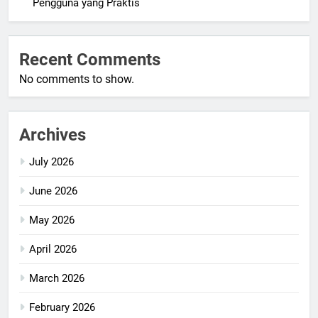
Pengguna yang Praktis
Recent Comments
No comments to show.
Archives
July 2026
June 2026
May 2026
April 2026
March 2026
February 2026