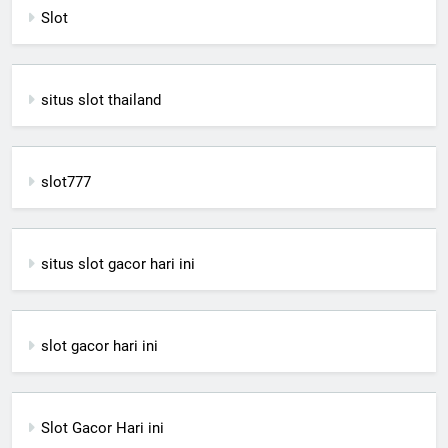
Slot
situs slot thailand
slot777
situs slot gacor hari ini
slot gacor hari ini
Slot Gacor Hari ini