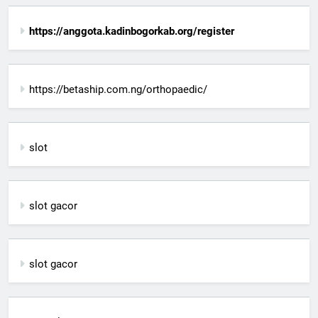
https://anggota.kadinbogorkab.org/register
https://betaship.com.ng/orthopaedic/
slot
slot gacor
slot gacor