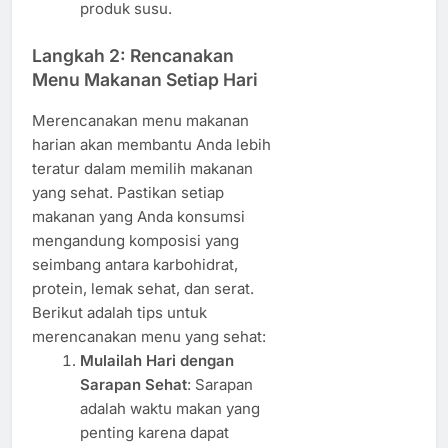
produk susu.
Langkah 2: Rencanakan
Menu Makanan Setiap Hari
Merencanakan menu makanan
harian akan membantu Anda lebih
teratur dalam memilih makanan
yang sehat. Pastikan setiap
makanan yang Anda konsumsi
mengandung komposisi yang
seimbang antara karbohidrat,
protein, lemak sehat, dan serat.
Berikut adalah tips untuk
merencanakan menu yang sehat:
Mulailah Hari dengan
Sarapan Sehat
: Sarapan
adalah waktu makan yang
penting karena dapat