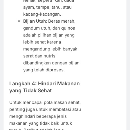
lemak, seperti ikan, dada
ayam, tempe, tahu, atau
kacang-kacangan.
Bijian Utuh
: Beras merah,
gandum utuh, dan quinoa
adalah pilihan bijian yang
lebih sehat karena
mengandung lebih banyak
serat dan nutrisi
dibandingkan dengan bijian
yang telah diproses.
Langkah 4: Hindari Makanan
yang Tidak Sehat
Untuk mencapai pola makan sehat,
penting juga untuk membatasi atau
menghindari beberapa jenis
makanan yang tidak baik untuk