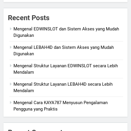
Recent Posts
Mengenal EDWINSLOT dan Sistem Akses yang Mudah
Digunakan
Mengenal LEBAH4D dan Sistem Akses yang Mudah
Digunakan
Mengenal Struktur Layanan EDWINSLOT secara Lebih
Mendalam
Mengenal Struktur Layanan LEBAH4D secara Lebih
Mendalam
Mengenal Cara KAYA787 Menyusun Pengalaman
Pengguna yang Praktis