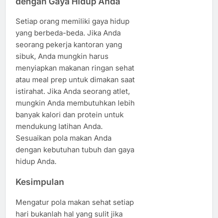
dengan Gaya Hidup Anda
Setiap orang memiliki gaya hidup
yang berbeda-beda. Jika Anda
seorang pekerja kantoran yang
sibuk, Anda mungkin harus
menyiapkan makanan ringan sehat
atau meal prep untuk dimakan saat
istirahat. Jika Anda seorang atlet,
mungkin Anda membutuhkan lebih
banyak kalori dan protein untuk
mendukung latihan Anda.
Sesuaikan pola makan Anda
dengan kebutuhan tubuh dan gaya
hidup Anda.
Kesimpulan
Mengatur pola makan sehat setiap
hari bukanlah hal yang sulit jika