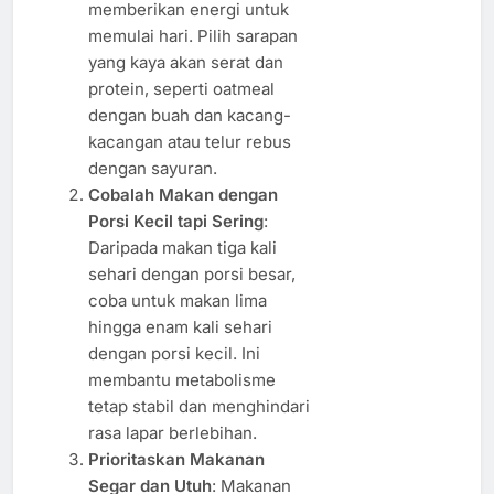
memberikan energi untuk
memulai hari. Pilih sarapan
yang kaya akan serat dan
protein, seperti oatmeal
dengan buah dan kacang-
kacangan atau telur rebus
dengan sayuran.
Cobalah Makan dengan
Porsi Kecil tapi Sering
:
Daripada makan tiga kali
sehari dengan porsi besar,
coba untuk makan lima
hingga enam kali sehari
dengan porsi kecil. Ini
membantu metabolisme
tetap stabil dan menghindari
rasa lapar berlebihan.
Prioritaskan Makanan
Segar dan Utuh
: Makanan