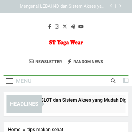
Skip
Mengenal Struktur Layanan EDWINSLOT secara
to
Lebih Mendalam
content
Mengenal Struktur Layanan LEBAH4D secara
Lebih Mendalam
Mengenal EDWINSLOT dan Sistem Akses yang
Mudah Digunakan
Mengenal LEBAH4D dan Sistem Akses yang
Mudah Digunakan
ST Yoga Wear
Dapatkan Pakaian Yoga Berkualitas Di
Mengenal Struktur Layanan EDWINSLOT secara
NEWSLETTER
RANDOM NEWS
Lebih Mendalam
ST Yoga Wear. Untuk Kenyamanan Dan
Mengenal Struktur Layanan LEBAH4D secara
Gaya Saat Berlatih.
Lebih Mendalam
MENU
engenal EDWINSLOT dan Sistem Akses yang Mudah Digunaka
HEADLINES
Weeks Ago
Home
tips makan sehat