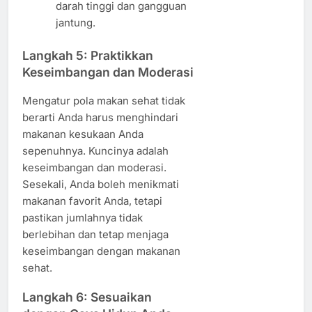
darah tinggi dan gangguan
jantung.
Langkah 5: Praktikkan
Keseimbangan dan Moderasi
Mengatur pola makan sehat tidak
berarti Anda harus menghindari
makanan kesukaan Anda
sepenuhnya. Kuncinya adalah
keseimbangan dan moderasi.
Sesekali, Anda boleh menikmati
makanan favorit Anda, tetapi
pastikan jumlahnya tidak
berlebihan dan tetap menjaga
keseimbangan dengan makanan
sehat.
Langkah 6: Sesuaikan