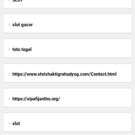
slot gacor
toto togel
https://www.shrishaktigrahudyog.com/Contact.html
https://sipafijantho.org/
slot