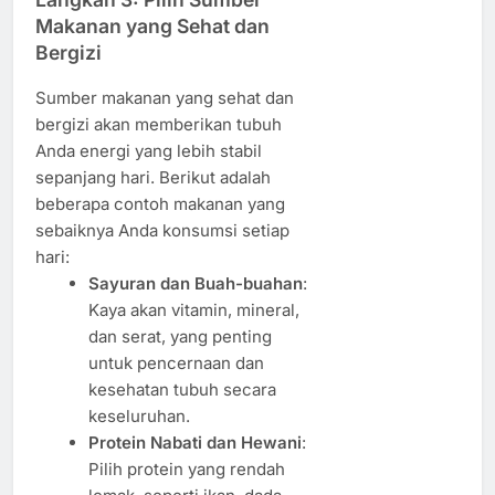
Makanan yang Sehat dan
Bergizi
Sumber makanan yang sehat dan
bergizi akan memberikan tubuh
Anda energi yang lebih stabil
sepanjang hari. Berikut adalah
beberapa contoh makanan yang
sebaiknya Anda konsumsi setiap
hari:
Sayuran dan Buah-buahan
:
Kaya akan vitamin, mineral,
dan serat, yang penting
untuk pencernaan dan
kesehatan tubuh secara
keseluruhan.
Protein Nabati dan Hewani
:
Pilih protein yang rendah