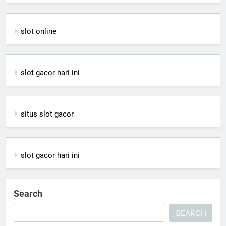
slot online
slot gacor hari ini
situs slot gacor
slot gacor hari ini
Search
SEARCH