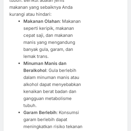
tubuh. Berikut adalah jenis
makanan yang sebaiknya Anda
kurangi atau hindari:
Makanan Olahan
: Makanan
seperti keripik, makanan
cepat saji, dan makanan
manis yang mengandung
banyak gula, garam, dan
lemak trans.
Minuman Manis dan
Beralkohol
: Gula berlebih
dalam minuman manis atau
alkohol dapat menyebabkan
kenaikan berat badan dan
gangguan metabolisme
tubuh.
Garam Berlebih
: Konsumsi
garam berlebih dapat
meningkatkan risiko tekanan