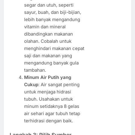
segar dan utuh, seperti
sayur, buah, dan biji-bijian,
lebih banyak mengandung
vitamin dan mineral
dibandingkan makanan
olahan. Cobalah untuk
menghindari makanan cepat
saji dan makanan yang
mengandung banyak gula
tambahan.
Minum Air Putih yang
Cukup
: Air sangat penting
untuk menjaga hidrasi
tubuh. Usahakan untuk
minum setidaknya 8 gelas
air sehari agar tubuh tetap
terhidrasi dengan baik.
Langkah 3: Pilih Sumber