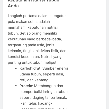
Anda
Langkah pertama dalam mengatur
pola makan sehat adalah
memahami kebutuhan nutrisi
tubuh. Setiap orang memiliki
kebutuhan yang berbeda-beda,
tergantung pada usia, jenis
kelamin, tingkat aktivitas fisik, dan
kondisi kesehatan. Nutrisi yang
penting untuk tubuh meliputi:
Karbohidrat
: Sumber energi
utama tubuh, seperti nasi,
roti, dan kentang.
Protein
: Membangun dan
memperbaiki jaringan tubuh,
seperti daging tanpa lemak,
ikan, telur, kacang-