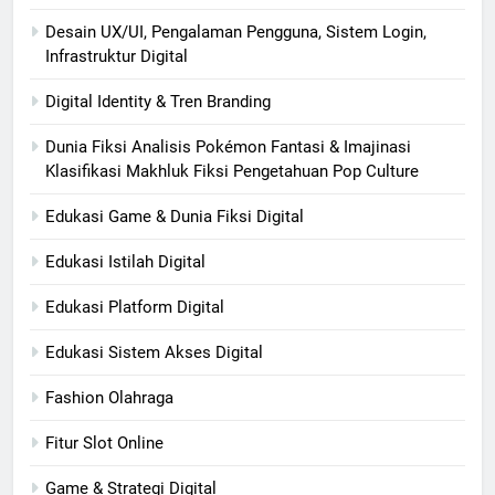
Desain UX/UI, Pengalaman Pengguna, Sistem Login,
Infrastruktur Digital
Digital Identity & Tren Branding
Dunia Fiksi Analisis Pokémon Fantasi & Imajinasi
Klasifikasi Makhluk Fiksi Pengetahuan Pop Culture
Edukasi Game & Dunia Fiksi Digital
Edukasi Istilah Digital
Edukasi Platform Digital
Edukasi Sistem Akses Digital
Fashion Olahraga
Fitur Slot Online
Game & Strategi Digital