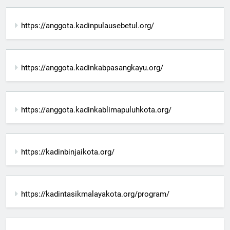
https://anggota.kadinpulausebetul.org/
https://anggota.kadinkabpasangkayu.org/
https://anggota.kadinkablimapuluhkota.org/
https://kadinbinjaikota.org/
https://kadintasikmalayakota.org/program/