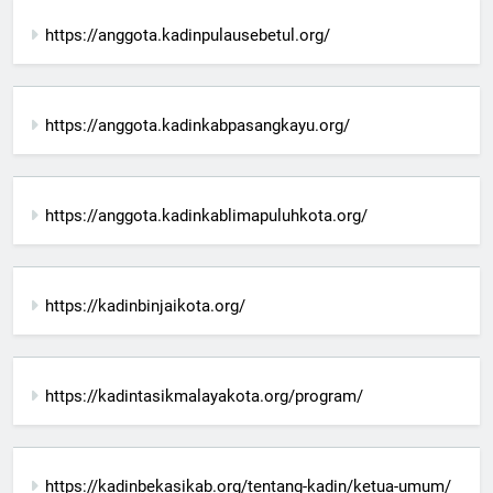
https://anggota.kadinpulausebetul.org/
https://anggota.kadinkabpasangkayu.org/
https://anggota.kadinkablimapuluhkota.org/
https://kadinbinjaikota.org/
https://kadintasikmalayakota.org/program/
https://kadinbekasikab.org/tentang-kadin/ketua-umum/