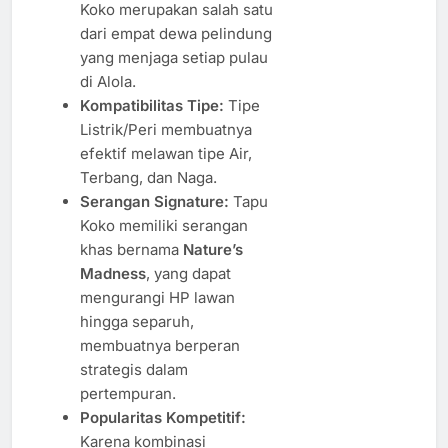
Koko merupakan salah satu
dari empat dewa pelindung
yang menjaga setiap pulau
di Alola.
Kompatibilitas Tipe:
Tipe
Listrik/Peri membuatnya
efektif melawan tipe Air,
Terbang, dan Naga.
Serangan Signature:
Tapu
Koko memiliki serangan
khas bernama
Nature’s
Madness
, yang dapat
mengurangi HP lawan
hingga separuh,
membuatnya berperan
strategis dalam
pertempuran.
Popularitas Kompetitif:
Karena kombinasi