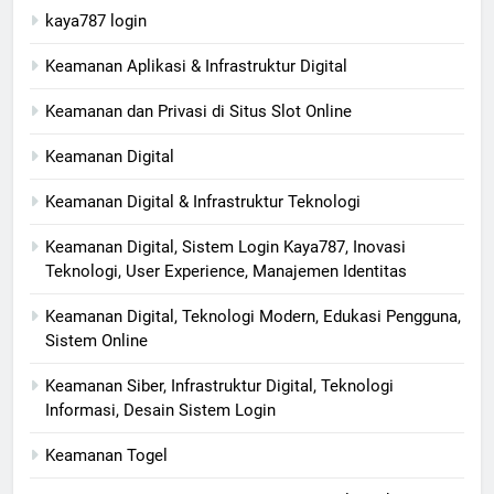
kaya787 login
Keamanan Aplikasi & Infrastruktur Digital
Keamanan dan Privasi di Situs Slot Online
Keamanan Digital
Keamanan Digital & Infrastruktur Teknologi
Keamanan Digital, Sistem Login Kaya787, Inovasi
Teknologi, User Experience, Manajemen Identitas
Keamanan Digital, Teknologi Modern, Edukasi Pengguna,
Sistem Online
Keamanan Siber, Infrastruktur Digital, Teknologi
Informasi, Desain Sistem Login
Keamanan Togel