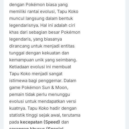
dengan Pokémon biasa yang
memiliki rantai evolusi, Tapu Koko
muncul langsung dalam bentuk
legendarisnya. Hal ini adalah ciri
khas dari sebagian besar Pokémon
legendaris, yang biasanya
dirancang untuk menjadi entitas
tunggal dengan kekuatan dan
kemampuan unik yang seimbang.
Ketiadaan evolusi ini membuat
Tapu Koko menjadi sangat
istimewa bagi penggemar. Dalam
game Pokémon Sun & Moon,
pemain tidak perlu menunggu
evolusi untuk mendapatkan versi
kuatnya. Tapu Koko hadir dengan
statistik tinggi sejak awal, terutama
pada
kecepatan (Speed)
dan
serangan khusus (Special