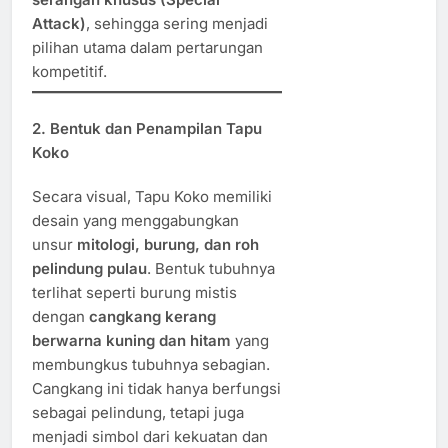
Attack)
, sehingga sering menjadi
pilihan utama dalam pertarungan
kompetitif.
2. Bentuk dan Penampilan Tapu
Koko
Secara visual, Tapu Koko memiliki
desain yang menggabungkan
unsur
mitologi, burung, dan roh
pelindung pulau
. Bentuk tubuhnya
terlihat seperti burung mistis
dengan
cangkang kerang
berwarna kuning dan hitam
yang
membungkus tubuhnya sebagian.
Cangkang ini tidak hanya berfungsi
sebagai pelindung, tetapi juga
menjadi simbol dari kekuatan dan