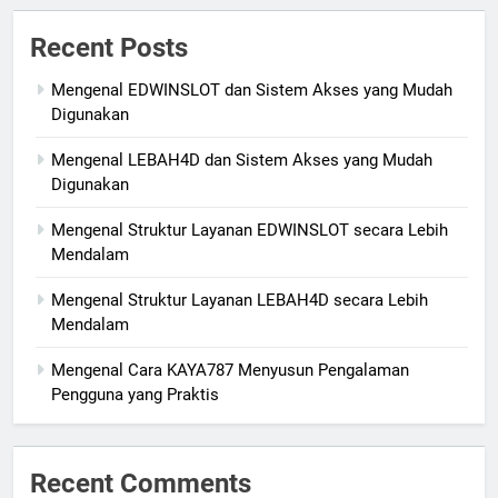
Recent Posts
Mengenal EDWINSLOT dan Sistem Akses yang Mudah
Digunakan
Mengenal LEBAH4D dan Sistem Akses yang Mudah
Digunakan
Mengenal Struktur Layanan EDWINSLOT secara Lebih
Mendalam
Mengenal Struktur Layanan LEBAH4D secara Lebih
Mendalam
Mengenal Cara KAYA787 Menyusun Pengalaman
Pengguna yang Praktis
Recent Comments