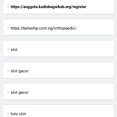
https://anggota.kadinbogorkab.org/register
https://betaship.com.ng/orthopaedic/
slot
slot gacor
slot gacor
toto slot