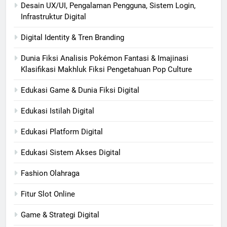
Desain UX/UI, Pengalaman Pengguna, Sistem Login,
Infrastruktur Digital
Digital Identity & Tren Branding
Dunia Fiksi Analisis Pokémon Fantasi & Imajinasi
Klasifikasi Makhluk Fiksi Pengetahuan Pop Culture
Edukasi Game & Dunia Fiksi Digital
Edukasi Istilah Digital
Edukasi Platform Digital
Edukasi Sistem Akses Digital
Fashion Olahraga
Fitur Slot Online
Game & Strategi Digital