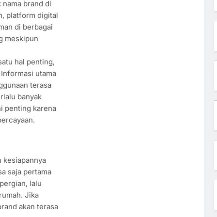
 nama brand di
 platform digital
an di berbagai
ang meskipun
atu hal penting,
Informasi utama
ggunaan terasa
rlalu banyak
i penting karena
percayaan.
ah kesiapannya
sa saja pertama
ergian, lalu
rumah. Jika
brand akan terasa