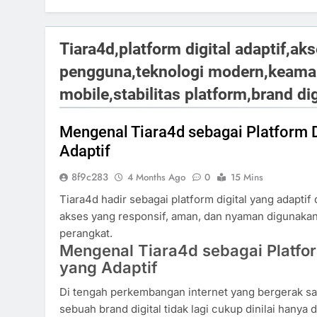
Tiara4d,platform digital adaptif,ak
pengguna,teknologi modern,keaman
mobile,stabilitas platform,brand dig
Mengenal Tiara4d sebagai Platform D
Adaptif
8f9c283
4 Months Ago
0
15 Mins
Tiara4d hadir sebagai platform digital yang adapti
akses yang responsif, aman, dan nyaman digunakan
perangkat.
Mengenal Tiara4d sebagai Platfor
yang Adaptif
Di tengah perkembangan internet yang bergerak sa
sebuah brand digital tidak lagi cukup dinilai hanya 