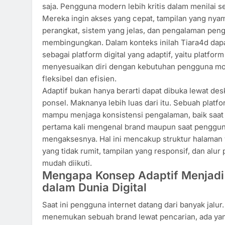
saja. Pengguna modern lebih kritis dalam menilai s
Mereka ingin akses yang cepat, tampilan yang nyam
perangkat, sistem yang jelas, dan pengalaman pen
membingungkan. Dalam konteks inilah Tiara4d dap
sebagai platform digital yang adaptif, yaitu platfo
menyesuaikan diri dengan kebutuhan pengguna mo
fleksibel dan efisien.
Adaptif bukan hanya berarti dapat dibuka lewat de
ponsel. Maknanya lebih luas dari itu. Sebuah platfo
mampu menjaga konsistensi pengalaman, baik saat
pertama kali mengenal brand maupun saat penggun
mengaksesnya. Hal ini mencakup struktur halaman y
yang tidak rumit, tampilan yang responsif, dan alu
mudah diikuti.
Mengapa Konsep Adaptif Menjadi
dalam Dunia Digital
Saat ini pengguna internet datang dari banyak jalur
menemukan sebuah brand lewat pencarian, ada yan