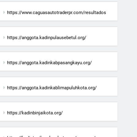
https://www.caguasautotraderpr.com/resultados
https://anggota.kadinpulausebetul.org/
https://anggota.kadinkabpasangkayu.org/
https://anggota.kadinkablimapuluhkota.org/
https://kadinbinjaikota.org/