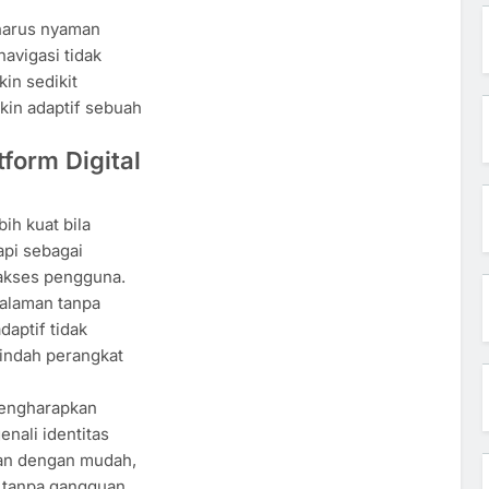
 harus nyaman
avigasi tidak
in sedikit
kin adaptif sebuah
form Digital
ih kuat bila
api sebagai
 akses pengguna.
galaman tanpa
aptif tidak
pindah perangkat
mengharapkan
nali identitas
ian dengan mudah,
 tanpa gangguan