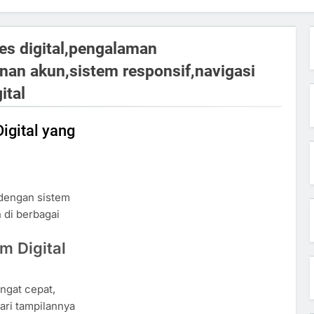
ses digital,pengalaman
an akun,sistem responsif,navigasi
ital
igital yang
f dengan sistem
 di berbagai
m Digital
ngat cepat,
dari tampilannya