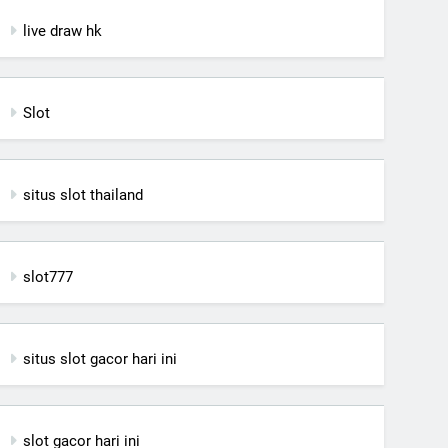
live draw hk
Slot
situs slot thailand
slot777
situs slot gacor hari ini
slot gacor hari ini