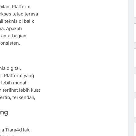
bilan. Platform
kses tetap terasa
 teknis di balik
nya. Apakah
 antarbagian
onsisten.
a digital,
i. Platform yang
a lebih mudah
erlihat lebih kuat
rtib, terkendali,
ang
 Tiara4d lalu