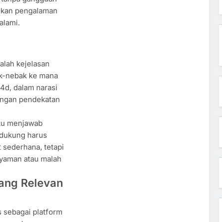
rikan pengalaman
alami.
alah kejelasan
ak-nebak ke mana
4d, dalam narasi
dengan pendekatan
ntu menjawab
ndukung harus
t sederhana, tetapi
nyaman atau malah
 yang Relevan
 sebagai platform