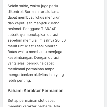
Selain saldo, waktu juga perlu
dikontrol. Bermain terlalu lama
dapat membuat fokus menurun
dan keputusan menjadi kurang
rasional. Pengguna TIARA4D
sebaiknya menetapkan durasi
sebelum memulai, misalnya 20–30
menit untuk satu sesi hiburan.
Batas waktu membantu menjaga
keseimbangan. Dengan durasi
yang jelas, pengguna dapat
menikmati permainan tanpa
mengorbankan aktivitas lain yang
lebih penting.
Pahami Karakter Permainan
Setiap permainan slot dapat
memiliki karakter berbeda. Ada