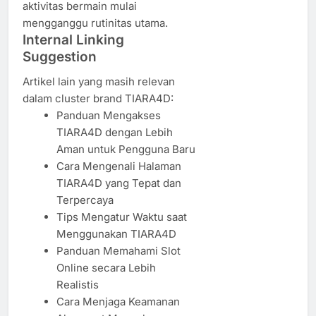
aktivitas bermain mulai
mengganggu rutinitas utama.
Internal Linking
Suggestion
Artikel lain yang masih relevan
dalam cluster brand TIARA4D:
Panduan Mengakses
TIARA4D dengan Lebih
Aman untuk Pengguna Baru
Cara Mengenali Halaman
TIARA4D yang Tepat dan
Terpercaya
Tips Mengatur Waktu saat
Menggunakan TIARA4D
Panduan Memahami Slot
Online secara Lebih
Realistis
Cara Menjaga Keamanan