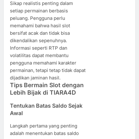
Sikap realistis penting dalam
setiap permainan berbasis
peluang. Pengguna perlu
memahami bahwa hasil slot
bersifat acak dan tidak bisa
dikendalikan sepenuhnya.
Informasi seperti RTP dan
volatilitas dapat membantu
pengguna memahami karakter
permainan, tetapi tetap tidak dapat
dijadikan jaminan hasil.
Tips Bermain Slot dengan
Lebih Bijak di TIARA4D
Tentukan Batas Saldo Sejak
Awal
Langkah pertama yang penting
adalah menentukan batas saldo