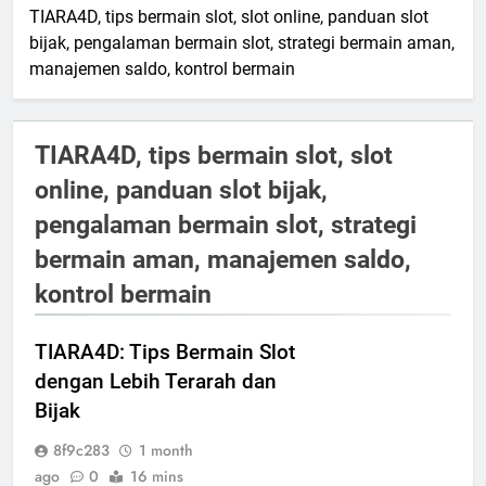
TIARA4D, tips bermain slot, slot online, panduan slot
bijak, pengalaman bermain slot, strategi bermain aman,
manajemen saldo, kontrol bermain
TIARA4D, tips bermain slot, slot
online, panduan slot bijak,
pengalaman bermain slot, strategi
bermain aman, manajemen saldo,
kontrol bermain
TIARA4D: Tips Bermain Slot
dengan Lebih Terarah dan
Bijak
8f9c283
1 month
ago
0
16 mins