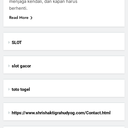
menjaga kendali, dan kapan harus
berhenti.
Read More
SLOT
slot gacor
toto togel
https://www.shrishaktigrahudyog.com/Contact.html