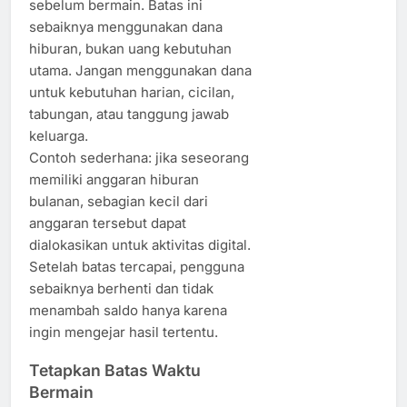
sebelum bermain. Batas ini
sebaiknya menggunakan dana
hiburan, bukan uang kebutuhan
utama. Jangan menggunakan dana
untuk kebutuhan harian, cicilan,
tabungan, atau tanggung jawab
keluarga.
Contoh sederhana: jika seseorang
memiliki anggaran hiburan
bulanan, sebagian kecil dari
anggaran tersebut dapat
dialokasikan untuk aktivitas digital.
Setelah batas tercapai, pengguna
sebaiknya berhenti dan tidak
menambah saldo hanya karena
ingin mengejar hasil tertentu.
Tetapkan Batas Waktu
Bermain