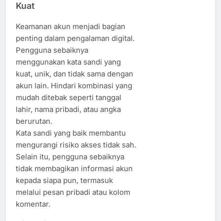
Kuat
Keamanan akun menjadi bagian
penting dalam pengalaman digital.
Pengguna sebaiknya
menggunakan kata sandi yang
kuat, unik, dan tidak sama dengan
akun lain. Hindari kombinasi yang
mudah ditebak seperti tanggal
lahir, nama pribadi, atau angka
berurutan.
Kata sandi yang baik membantu
mengurangi risiko akses tidak sah.
Selain itu, pengguna sebaiknya
tidak membagikan informasi akun
kepada siapa pun, termasuk
melalui pesan pribadi atau kolom
komentar.