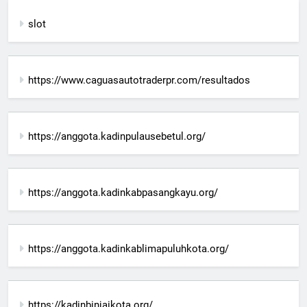
slot
https://www.caguasautotraderpr.com/resultados
https://anggota.kadinpulausebetul.org/
https://anggota.kadinkabpasangkayu.org/
https://anggota.kadinkablimapuluhkota.org/
https://kadinbinjaikota.org/