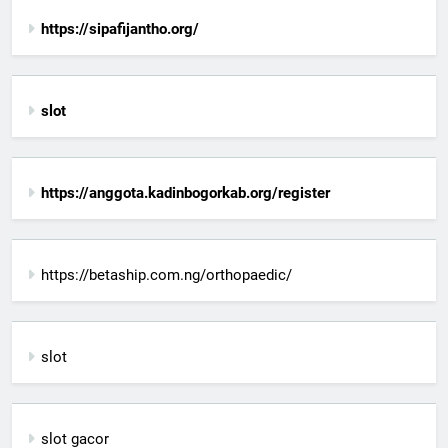
https://sipafijantho.org/
slot
https://anggota.kadinbogorkab.org/register
https://betaship.com.ng/orthopaedic/
slot
slot gacor