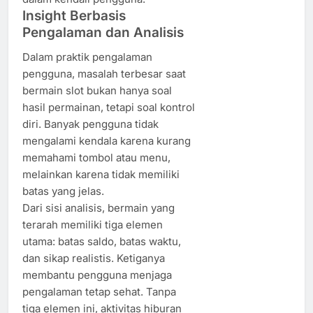
Insight Berbasis
Pengalaman dan Analisis
Dalam praktik pengalaman
pengguna, masalah terbesar saat
bermain slot bukan hanya soal
hasil permainan, tetapi soal kontrol
diri. Banyak pengguna tidak
mengalami kendala karena kurang
memahami tombol atau menu,
melainkan karena tidak memiliki
batas yang jelas.
Dari sisi analisis, bermain yang
terarah memiliki tiga elemen
utama: batas saldo, batas waktu,
dan sikap realistis. Ketiganya
membantu pengguna menjaga
pengalaman tetap sehat. Tanpa
tiga elemen ini, aktivitas hiburan