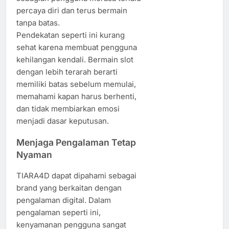
percaya diri dan terus bermain
tanpa batas.
Pendekatan seperti ini kurang
sehat karena membuat pengguna
kehilangan kendali. Bermain slot
dengan lebih terarah berarti
memiliki batas sebelum memulai,
memahami kapan harus berhenti,
dan tidak membiarkan emosi
menjadi dasar keputusan.
Menjaga Pengalaman Tetap
Nyaman
TIARA4D dapat dipahami sebagai
brand yang berkaitan dengan
pengalaman digital. Dalam
pengalaman seperti ini,
kenyamanan pengguna sangat