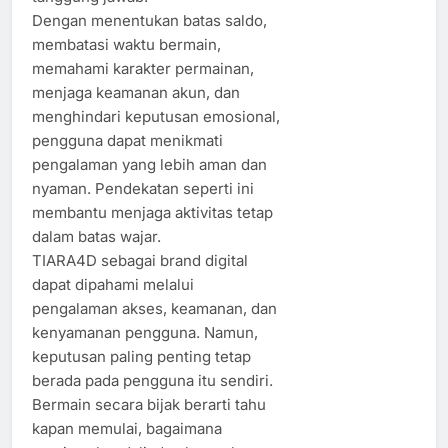
Dengan menentukan batas saldo,
membatasi waktu bermain,
memahami karakter permainan,
menjaga keamanan akun, dan
menghindari keputusan emosional,
pengguna dapat menikmati
pengalaman yang lebih aman dan
nyaman. Pendekatan seperti ini
membantu menjaga aktivitas tetap
dalam batas wajar.
TIARA4D sebagai brand digital
dapat dipahami melalui
pengalaman akses, keamanan, dan
kenyamanan pengguna. Namun,
keputusan paling penting tetap
berada pada pengguna itu sendiri.
Bermain secara bijak berarti tahu
kapan memulai, bagaimana