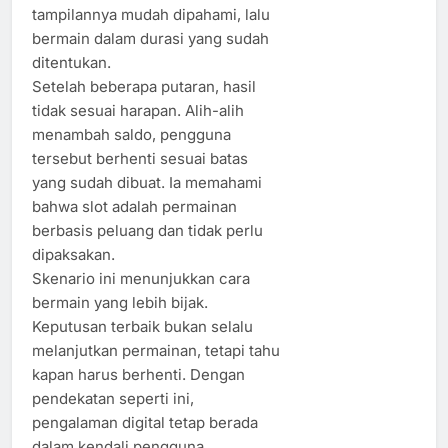
tampilannya mudah dipahami, lalu
bermain dalam durasi yang sudah
ditentukan.
Setelah beberapa putaran, hasil
tidak sesuai harapan. Alih-alih
menambah saldo, pengguna
tersebut berhenti sesuai batas
yang sudah dibuat. Ia memahami
bahwa slot adalah permainan
berbasis peluang dan tidak perlu
dipaksakan.
Skenario ini menunjukkan cara
bermain yang lebih bijak.
Keputusan terbaik bukan selalu
melanjutkan permainan, tetapi tahu
kapan harus berhenti. Dengan
pendekatan seperti ini,
pengalaman digital tetap berada
dalam kendali pengguna.