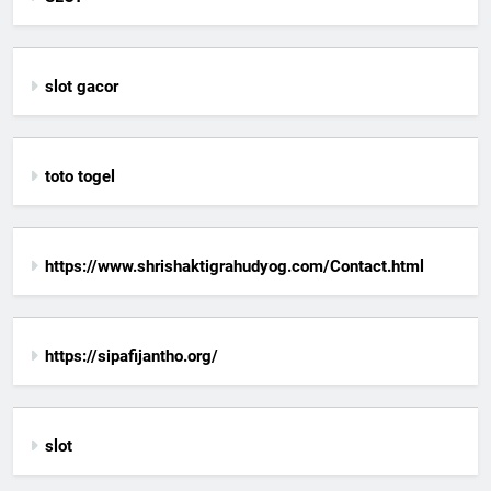
slot gacor
toto togel
https://www.shrishaktigrahudyog.com/Contact.html
https://sipafijantho.org/
slot