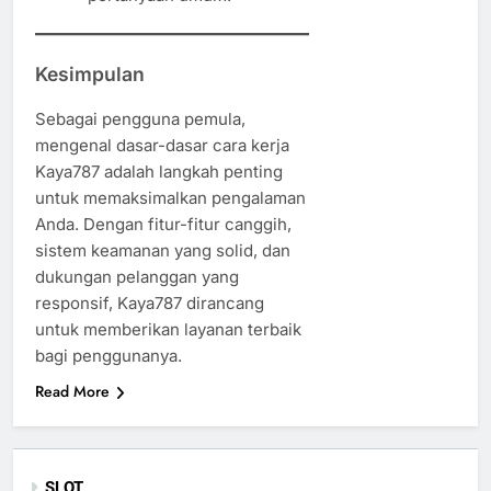
Kesimpulan
Sebagai pengguna pemula,
mengenal dasar-dasar cara kerja
Kaya787 adalah langkah penting
untuk memaksimalkan pengalaman
Anda. Dengan fitur-fitur canggih,
sistem keamanan yang solid, dan
dukungan pelanggan yang
responsif, Kaya787 dirancang
untuk memberikan layanan terbaik
bagi penggunanya.
Read More
SLOT