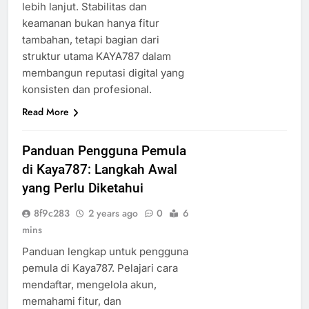
lebih lanjut. Stabilitas dan
keamanan bukan hanya fitur
tambahan, tetapi bagian dari
struktur utama KAYA787 dalam
membangun reputasi digital yang
konsisten dan profesional.
Read More
Panduan Pengguna Pemula
di Kaya787: Langkah Awal
yang Perlu Diketahui
8f9c283
2 years ago
0
6
mins
Panduan lengkap untuk pengguna
pemula di Kaya787. Pelajari cara
mendaftar, mengelola akun,
memahami fitur, dan