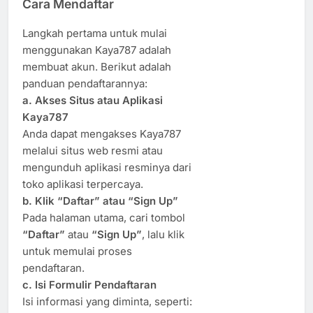
Cara Mendaftar
Langkah pertama untuk mulai
menggunakan Kaya787 adalah
membuat akun. Berikut adalah
panduan pendaftarannya:
a. Akses Situs atau Aplikasi
Kaya787
Anda dapat mengakses Kaya787
melalui situs web resmi atau
mengunduh aplikasi resminya dari
toko aplikasi terpercaya.
b. Klik “Daftar” atau “Sign Up”
Pada halaman utama, cari tombol
“Daftar”
atau
“Sign Up”
, lalu klik
untuk memulai proses
pendaftaran.
c. Isi Formulir Pendaftaran
Isi informasi yang diminta, seperti: