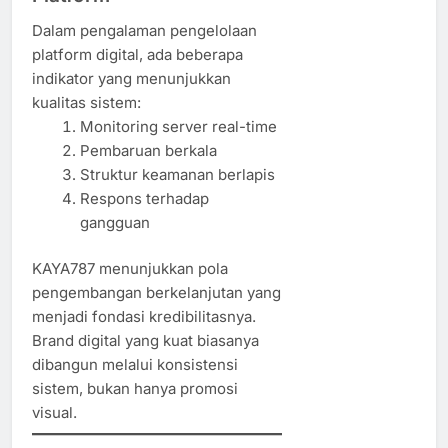
Dalam pengalaman pengelolaan
platform digital, ada beberapa
indikator yang menunjukkan
kualitas sistem:
Monitoring server real-time
Pembaruan berkala
Struktur keamanan berlapis
Respons terhadap
gangguan
KAYA787 menunjukkan pola
pengembangan berkelanjutan yang
menjadi fondasi kredibilitasnya.
Brand digital yang kuat biasanya
dibangun melalui konsistensi
sistem, bukan hanya promosi
visual.