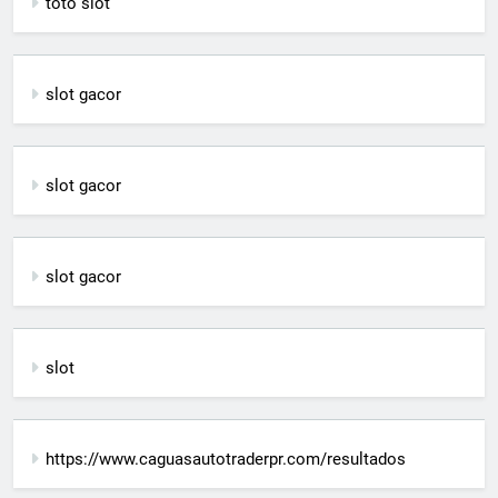
toto slot
slot gacor
slot gacor
slot gacor
slot
https://www.caguasautotraderpr.com/resultados