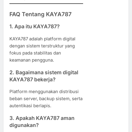
FAQ Tentang KAYA787
1. Apa itu KAYA787?
KAYA787 adalah platform digital
dengan sistem terstruktur yang
fokus pada stabilitas dan
keamanan pengguna.
2. Bagaimana sistem digital
KAYA787 bekerja?
Platform menggunakan distribusi
beban server, backup sistem, serta
autentikasi berlapis.
3. Apakah KAYA787 aman
digunakan?