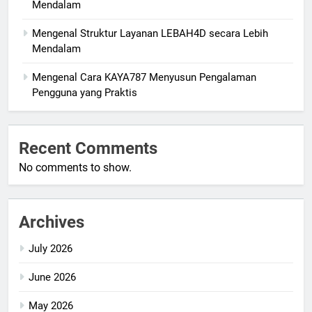
Mendalam
Mengenal Struktur Layanan LEBAH4D secara Lebih
Mendalam
Mengenal Cara KAYA787 Menyusun Pengalaman
Pengguna yang Praktis
Recent Comments
No comments to show.
Archives
July 2026
June 2026
May 2026