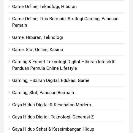
Game Online, Teknologi, Hiburan
Game Online, Tips Bermain, Strategi Gaming, Panduan
Pemain
Game, Hiburan, Teknologi
Game, Slot Online, Kasino
Gaming & Esport Teknologi Digital Hiburan Interaktif
Panduan Pemula Online Lifestyle
Gaming, Hiburan Digital, Edukasi Game
Gaming, Slot, Panduan Bermain
Gaya Hidup Digital & Kesehatan Modern
Gaya Hidup Digital, Teknologi, Generasi Z
Gaya Hidup Sehat & Keseimbangan Hidup