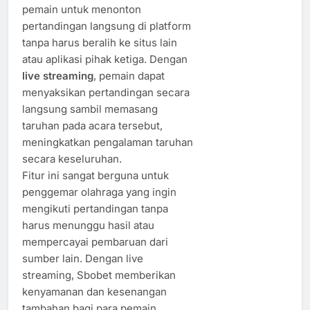
pemain untuk menonton
pertandingan langsung di platform
tanpa harus beralih ke situs lain
atau aplikasi pihak ketiga. Dengan
live streaming
, pemain dapat
menyaksikan pertandingan secara
langsung sambil memasang
taruhan pada acara tersebut,
meningkatkan pengalaman taruhan
secara keseluruhan.
Fitur ini sangat berguna untuk
penggemar olahraga yang ingin
mengikuti pertandingan tanpa
harus menunggu hasil atau
mempercayai pembaruan dari
sumber lain. Dengan live
streaming, Sbobet memberikan
kenyamanan dan kesenangan
tambahan bagi para pemain.