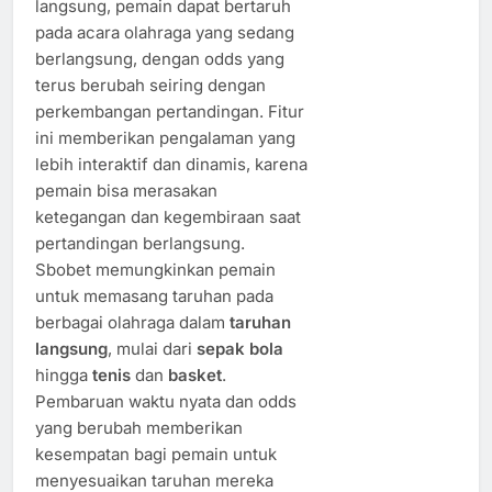
langsung, pemain dapat bertaruh
pada acara olahraga yang sedang
berlangsung, dengan odds yang
terus berubah seiring dengan
perkembangan pertandingan. Fitur
ini memberikan pengalaman yang
lebih interaktif dan dinamis, karena
pemain bisa merasakan
ketegangan dan kegembiraan saat
pertandingan berlangsung.
Sbobet memungkinkan pemain
untuk memasang taruhan pada
berbagai olahraga dalam
taruhan
langsung
, mulai dari
sepak bola
hingga
tenis
dan
basket
.
Pembaruan waktu nyata dan odds
yang berubah memberikan
kesempatan bagi pemain untuk
menyesuaikan taruhan mereka