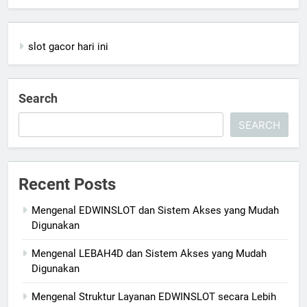
slot gacor hari ini
Search
SEARCH
Recent Posts
Mengenal EDWINSLOT dan Sistem Akses yang Mudah
Digunakan
Mengenal LEBAH4D dan Sistem Akses yang Mudah
Digunakan
Mengenal Struktur Layanan EDWINSLOT secara Lebih