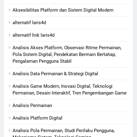
Aksesibilitas Platform dan Sistem Digital Modern
alternatif laris4d
alternatif link laris4d
Analisis Akses Platform, Observasi Ritme Permainan,
Pola Sistem Digital, Pendekatan Bermain Bertahap,
Pengalaman Pengguna Stabil
Analisis Data Permainan & Strategi Digital
Analisis Game Modern, Inovasi Digital, Teknologi
Permainan, Desain Interaktif, Tren Pengembangan Game
Analisis Permainan
Analisis Platform Digital
Analisis Pola Permainan, Studi Perilaku Pengguna,