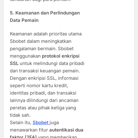
5. Keamanan dan Perlindungan
Data Pemain
Keamanan adalah prioritas utama
Sbobet dalam meningkatkan
pengalaman bermain. Sbobet
menggunakan
protokol enkripsi
SSL
untuk melindungi data pribadi
dan transaksi keuangan pemain.
Dengan enkripsi SSL, informasi
seperti nomor kartu kredit,
identitas pribadi, dan transaksi
lainnya dilindungi dari ancaman
peretas atau pihak ketiga yang
tidak sah.
Selain itu,
Sbobet
juga
menawarkan fitur
autentikasi dua
faktor (2FA)
yang memberikan