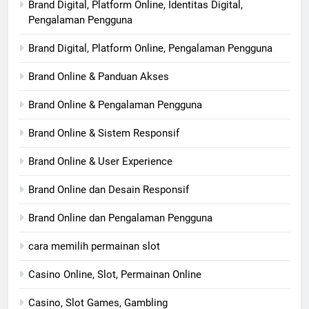
Brand Digital, Platform Online, Identitas Digital,
Pengalaman Pengguna
Brand Digital, Platform Online, Pengalaman Pengguna
Brand Online & Panduan Akses
Brand Online & Pengalaman Pengguna
Brand Online & Sistem Responsif
Brand Online & User Experience
Brand Online dan Desain Responsif
Brand Online dan Pengalaman Pengguna
cara memilih permainan slot
Casino Online, Slot, Permainan Online
Casino, Slot Games, Gambling