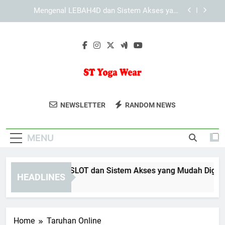
Skip
Mengenal Struktur Layanan EDWINSLOT secara
to
Lebih Mendalam
content
Mengenal Struktur Layanan LEBAH4D secara
Lebih Mendalam
Mengenal EDWINSLOT dan Sistem Akses yang
Mudah Digunakan
Mengenal LEBAH4D dan Sistem Akses yang
Mudah Digunakan
ST Yoga Wear
Dapatkan Pakaian Yoga Berkualitas Di
Mengenal Struktur Layanan EDWINSLOT secara
NEWSLETTER
RANDOM NEWS
Lebih Mendalam
ST Yoga Wear. Untuk Kenyamanan Dan
Mengenal Struktur Layanan LEBAH4D secara
Gaya Saat Berlatih.
Lebih Mendalam
MENU
engenal EDWINSLOT dan Sistem Akses yang Mudah Digunaka
HEADLINES
Week Ago
Home
Taruhan Online