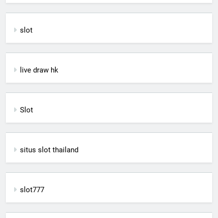
slot
live draw hk
Slot
situs slot thailand
slot777