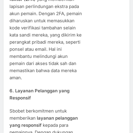
lapisan perlindungan ekstra pada
akun pemain. Dengan 2FA, pemain
diharuskan untuk memasukkan
kode verifikasi tambahan selain
kata sandi mereka, yang dikirim ke
perangkat pribadi mereka, seperti
ponsel atau email. Hal ini
membantu melindungi akun
pemain dari akses tidak sah dan
memastikan bahwa data mereka
aman.
6. Layanan Pelanggan yang
Responsif
Sbobet berkomitmen untuk
memberikan
layanan pelanggan
yang responsif
kepada para
pemainnya. Dengan dukungan