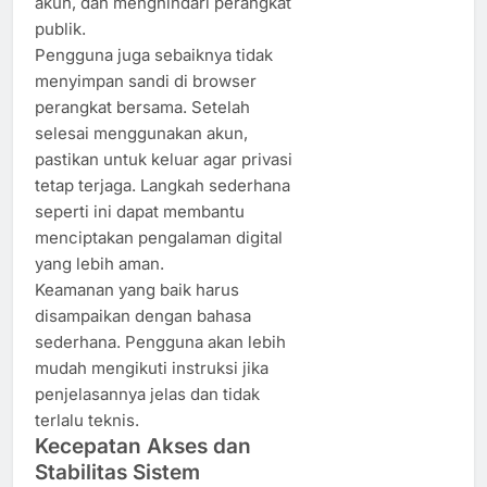
akun, dan menghindari perangkat
publik.
Pengguna juga sebaiknya tidak
menyimpan sandi di browser
perangkat bersama. Setelah
selesai menggunakan akun,
pastikan untuk keluar agar privasi
tetap terjaga. Langkah sederhana
seperti ini dapat membantu
menciptakan pengalaman digital
yang lebih aman.
Keamanan yang baik harus
disampaikan dengan bahasa
sederhana. Pengguna akan lebih
mudah mengikuti instruksi jika
penjelasannya jelas dan tidak
terlalu teknis.
Kecepatan Akses dan
Stabilitas Sistem