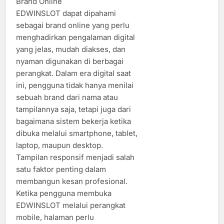
Brand Online
EDWINSLOT dapat dipahami
sebagai brand online yang perlu
menghadirkan pengalaman digital
yang jelas, mudah diakses, dan
nyaman digunakan di berbagai
perangkat. Dalam era digital saat
ini, pengguna tidak hanya menilai
sebuah brand dari nama atau
tampilannya saja, tetapi juga dari
bagaimana sistem bekerja ketika
dibuka melalui smartphone, tablet,
laptop, maupun desktop.
Tampilan responsif menjadi salah
satu faktor penting dalam
membangun kesan profesional.
Ketika pengguna membuka
EDWINSLOT melalui perangkat
mobile, halaman perlu