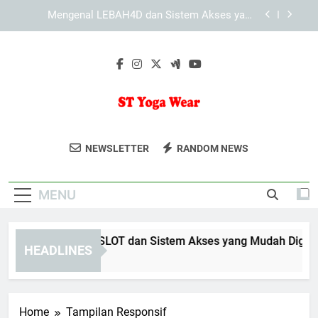
Skip
Mengenal Struktur Layanan EDWINSLOT secara
to
Lebih Mendalam
content
Mengenal Struktur Layanan LEBAH4D secara
Lebih Mendalam
Mengenal EDWINSLOT dan Sistem Akses yang
Mudah Digunakan
Mengenal LEBAH4D dan Sistem Akses yang
Mudah Digunakan
ST Yoga Wear
Dapatkan Pakaian Yoga Berkualitas Di
Mengenal Struktur Layanan EDWINSLOT secara
NEWSLETTER
RANDOM NEWS
Lebih Mendalam
ST Yoga Wear. Untuk Kenyamanan Dan
Mengenal Struktur Layanan LEBAH4D secara
Gaya Saat Berlatih.
Lebih Mendalam
MENU
ngenal EDWINSLOT dan Sistem Akses yang Mudah Digunaka
HEADLINES
Weeks Ago
Home
Tampilan Responsif