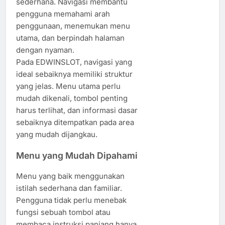
sederhana. Navigasi membantu
pengguna memahami arah
penggunaan, menemukan menu
utama, dan berpindah halaman
dengan nyaman.
Pada EDWINSLOT, navigasi yang
ideal sebaiknya memiliki struktur
yang jelas. Menu utama perlu
mudah dikenali, tombol penting
harus terlihat, dan informasi dasar
sebaiknya ditempatkan pada area
yang mudah dijangkau.
Menu yang Mudah Dipahami
Menu yang baik menggunakan
istilah sederhana dan familiar.
Pengguna tidak perlu menebak
fungsi sebuah tombol atau
membaca instruksi panjang hanya