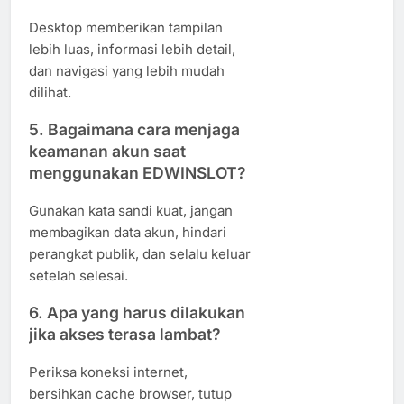
Desktop memberikan tampilan
lebih luas, informasi lebih detail,
dan navigasi yang lebih mudah
dilihat.
5. Bagaimana cara menjaga
keamanan akun saat
menggunakan EDWINSLOT?
Gunakan kata sandi kuat, jangan
membagikan data akun, hindari
perangkat publik, dan selalu keluar
setelah selesai.
6. Apa yang harus dilakukan
jika akses terasa lambat?
Periksa koneksi internet,
bersihkan cache browser, tutup