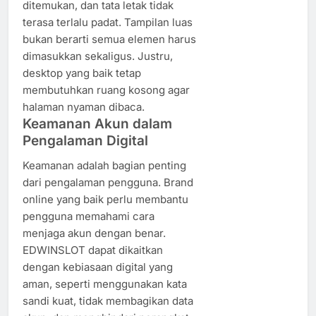
ditemukan, dan tata letak tidak
terasa terlalu padat. Tampilan luas
bukan berarti semua elemen harus
dimasukkan sekaligus. Justru,
desktop yang baik tetap
membutuhkan ruang kosong agar
halaman nyaman dibaca.
Keamanan Akun dalam
Pengalaman Digital
Keamanan adalah bagian penting
dari pengalaman pengguna. Brand
online yang baik perlu membantu
pengguna memahami cara
menjaga akun dengan benar.
EDWINSLOT dapat dikaitkan
dengan kebiasaan digital yang
aman, seperti menggunakan kata
sandi kuat, tidak membagikan data