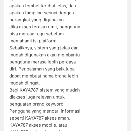
apakah tombol terlihat jelas, dan
apakah tampilan sesuai dengan
perangkat yang digunakan.
Jika akses terasa rumit, pengguna
bisa merasa ragu sebelum
memahami isi platform.
Sebaliknya, sistem yang jelas dan
mudah digunakan akan membantu
pengguna merasa lebih percaya
diri. Pengalaman yang baik juga
dapat membuat nama brand lebih
mudah diingat.
Bagi KAYA787, sistem yang mudah
diakses juga relevan untuk
penguatan brand keyword.
Pengguna yang mencari informasi
seperti KAYA787 akses aman,
KAYA787 akses mobile, atau