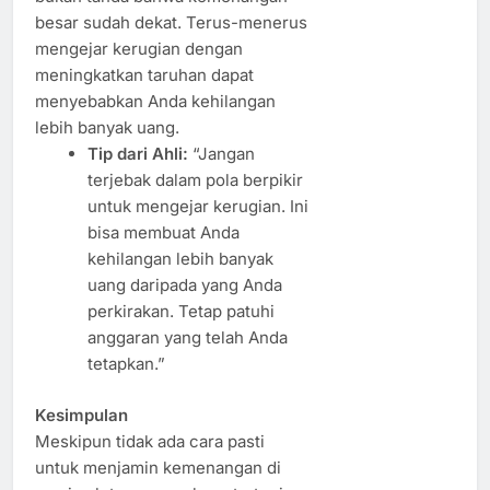
besar sudah dekat. Terus-menerus
mengejar kerugian dengan
meningkatkan taruhan dapat
menyebabkan Anda kehilangan
lebih banyak uang.
Tip dari Ahli:
“Jangan
terjebak dalam pola berpikir
untuk mengejar kerugian. Ini
bisa membuat Anda
kehilangan lebih banyak
uang daripada yang Anda
perkirakan. Tetap patuhi
anggaran yang telah Anda
tetapkan.”
Kesimpulan
Meskipun tidak ada cara pasti
untuk menjamin kemenangan di