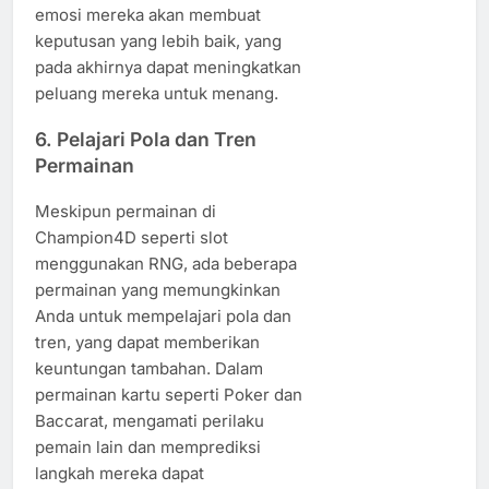
emosi mereka akan membuat
keputusan yang lebih baik, yang
pada akhirnya dapat meningkatkan
peluang mereka untuk menang.
6.
Pelajari Pola dan Tren
Permainan
Meskipun permainan di
Champion4D seperti slot
menggunakan RNG, ada beberapa
permainan yang memungkinkan
Anda untuk mempelajari pola dan
tren, yang dapat memberikan
keuntungan tambahan. Dalam
permainan kartu seperti Poker dan
Baccarat, mengamati perilaku
pemain lain dan memprediksi
langkah mereka dapat