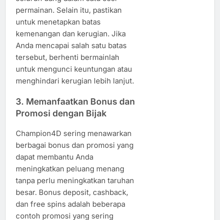
permainan. Selain itu, pastikan
untuk menetapkan batas
kemenangan dan kerugian. Jika
Anda mencapai salah satu batas
tersebut, berhenti bermainlah
untuk mengunci keuntungan atau
menghindari kerugian lebih lanjut.
3.
Memanfaatkan Bonus dan
Promosi dengan Bijak
Champion4D sering menawarkan
berbagai bonus dan promosi yang
dapat membantu Anda
meningkatkan peluang menang
tanpa perlu meningkatkan taruhan
besar. Bonus deposit, cashback,
dan free spins adalah beberapa
contoh promosi yang sering