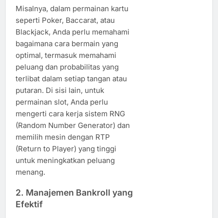
Misalnya, dalam permainan kartu
seperti Poker, Baccarat, atau
Blackjack, Anda perlu memahami
bagaimana cara bermain yang
optimal, termasuk memahami
peluang dan probabilitas yang
terlibat dalam setiap tangan atau
putaran. Di sisi lain, untuk
permainan slot, Anda perlu
mengerti cara kerja sistem RNG
(Random Number Generator) dan
memilih mesin dengan RTP
(Return to Player) yang tinggi
untuk meningkatkan peluang
menang.
2.
Manajemen Bankroll yang
Efektif