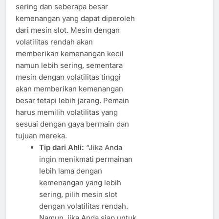
sering dan seberapa besar
kemenangan yang dapat diperoleh
dari mesin slot. Mesin dengan
volatilitas rendah akan
memberikan kemenangan kecil
namun lebih sering, sementara
mesin dengan volatilitas tinggi
akan memberikan kemenangan
besar tetapi lebih jarang. Pemain
harus memilih volatilitas yang
sesuai dengan gaya bermain dan
tujuan mereka.
Tip dari Ahli:
“Jika Anda
ingin menikmati permainan
lebih lama dengan
kemenangan yang lebih
sering, pilih mesin slot
dengan volatilitas rendah.
Namun, jika Anda siap untuk