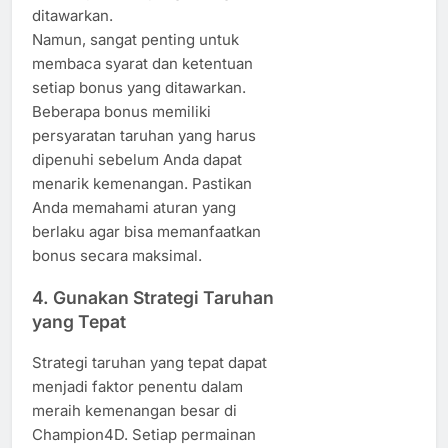
ditawarkan.
Namun, sangat penting untuk
membaca syarat dan ketentuan
setiap bonus yang ditawarkan.
Beberapa bonus memiliki
persyaratan taruhan yang harus
dipenuhi sebelum Anda dapat
menarik kemenangan. Pastikan
Anda memahami aturan yang
berlaku agar bisa memanfaatkan
bonus secara maksimal.
4.
Gunakan Strategi Taruhan
yang Tepat
Strategi taruhan yang tepat dapat
menjadi faktor penentu dalam
meraih kemenangan besar di
Champion4D. Setiap permainan