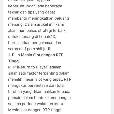
keberuntungan, ada beberapa
teknik dan tips yang dapat
membantu meningkatkan peluang
menang. Dalam artikel ini, kami
akan membahas strategi terbaik
untuk menang di Lebah4D,
berdasarkan pengalaman dan
saran dari para ahli judi.
1. Pilih Mesin Slot dengan RTP
Tinggi
RTP (Return to Player) adalah
salah satu faktor terpenting dalam
memilih mesin slot yang tepat. RTP
mengukur persentase dari total
taruhan yang dikembalikan kepada
pemain dalam bentuk kemenangan
selama periode waktu tertentu.
Mesin slot dengan RTP tinggi