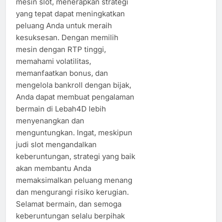
mesin slot, menerapkan strategi
yang tepat dapat meningkatkan
peluang Anda untuk meraih
kesuksesan. Dengan memilih
mesin dengan RTP tinggi,
memahami volatilitas,
memanfaatkan bonus, dan
mengelola bankroll dengan bijak,
Anda dapat membuat pengalaman
bermain di Lebah4D lebih
menyenangkan dan
menguntungkan. Ingat, meskipun
judi slot mengandalkan
keberuntungan, strategi yang baik
akan membantu Anda
memaksimalkan peluang menang
dan mengurangi risiko kerugian.
Selamat bermain, dan semoga
keberuntungan selalu berpihak