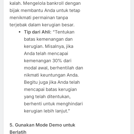
kalah. Mengelola bankroll dengan
bijak membantu Anda untuk tetap
menikmati permainan tanpa
terjebak dalam kerugian besar.
Tip dari Ahli:
“Tentukan
batas kemenangan dan
kerugian. Misalnya, jika
Anda telah mencapai
kemenangan 30% dari
modal awal, berhentilah dan
nikmati keuntungan Anda.
Begitu juga jika Anda telah
mencapai batas kerugian
yang telah ditentukan,
berhenti untuk menghindari
kerugian lebih lanjut.”
5. Gunakan Mode Demo untuk
Berlatih