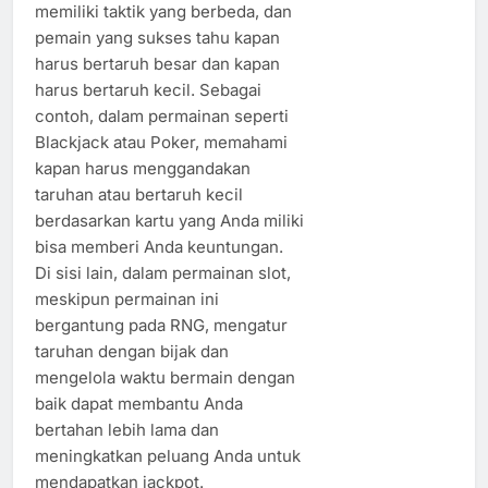
memiliki taktik yang berbeda, dan
pemain yang sukses tahu kapan
harus bertaruh besar dan kapan
harus bertaruh kecil. Sebagai
contoh, dalam permainan seperti
Blackjack atau Poker, memahami
kapan harus menggandakan
taruhan atau bertaruh kecil
berdasarkan kartu yang Anda miliki
bisa memberi Anda keuntungan.
Di sisi lain, dalam permainan slot,
meskipun permainan ini
bergantung pada RNG, mengatur
taruhan dengan bijak dan
mengelola waktu bermain dengan
baik dapat membantu Anda
bertahan lebih lama dan
meningkatkan peluang Anda untuk
mendapatkan jackpot.