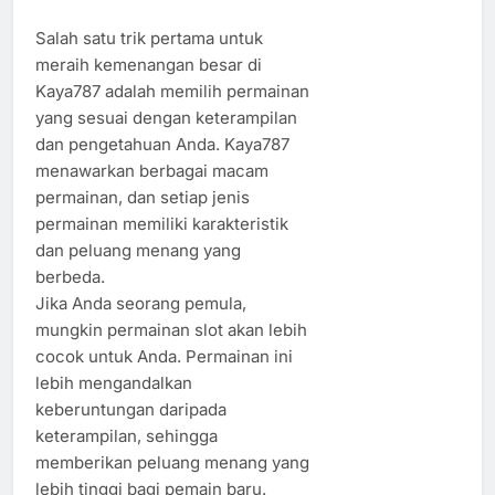
Salah satu trik pertama untuk
meraih kemenangan besar di
Kaya787 adalah memilih permainan
yang sesuai dengan keterampilan
dan pengetahuan Anda. Kaya787
menawarkan berbagai macam
permainan, dan setiap jenis
permainan memiliki karakteristik
dan peluang menang yang
berbeda.
Jika Anda seorang pemula,
mungkin permainan slot akan lebih
cocok untuk Anda. Permainan ini
lebih mengandalkan
keberuntungan daripada
keterampilan, sehingga
memberikan peluang menang yang
lebih tinggi bagi pemain baru.