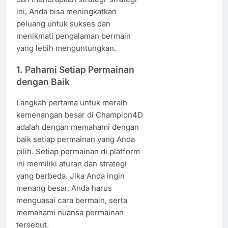
ini, Anda bisa meningkatkan
peluang untuk sukses dan
menikmati pengalaman bermain
yang lebih menguntungkan.
1.
Pahami Setiap Permainan
dengan Baik
Langkah pertama untuk meraih
kemenangan besar di Champion4D
adalah dengan memahami dengan
baik setiap permainan yang Anda
pilih. Setiap permainan di platform
ini memiliki aturan dan strategi
yang berbeda. Jika Anda ingin
menang besar, Anda harus
menguasai cara bermain, serta
memahami nuansa permainan
tersebut.