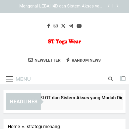
Skip
Mengenal Struktur Layanan EDWINSLOT secara
to
Lebih Mendalam
content
Mengenal Struktur Layanan LEBAH4D secara
Lebih Mendalam
Mengenal EDWINSLOT dan Sistem Akses yang
Mudah Digunakan
Mengenal LEBAH4D dan Sistem Akses yang
Mudah Digunakan
ST Yoga Wear
Dapatkan Pakaian Yoga Berkualitas Di
Mengenal Struktur Layanan EDWINSLOT secara
NEWSLETTER
RANDOM NEWS
Lebih Mendalam
ST Yoga Wear. Untuk Kenyamanan Dan
Mengenal Struktur Layanan LEBAH4D secara
Gaya Saat Berlatih.
Lebih Mendalam
MENU
ngenal EDWINSLOT dan Sistem Akses yang Mudah Digunaka
HEADLINES
Weeks Ago
Home
strategi menang