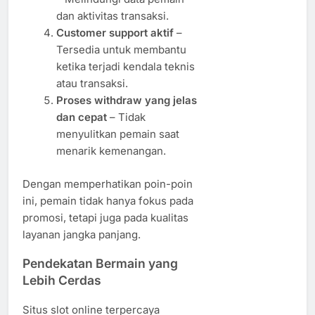
dan aktivitas transaksi.
Customer support aktif
–
Tersedia untuk membantu
ketika terjadi kendala teknis
atau transaksi.
Proses withdraw yang jelas
dan cepat
– Tidak
menyulitkan pemain saat
menarik kemenangan.
Dengan memperhatikan poin-poin
ini, pemain tidak hanya fokus pada
promosi, tetapi juga pada kualitas
layanan jangka panjang.
Pendekatan Bermain yang
Lebih Cerdas
Situs slot online terpercaya