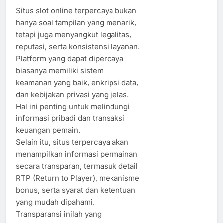
Situs slot online terpercaya bukan
hanya soal tampilan yang menarik,
tetapi juga menyangkut legalitas,
reputasi, serta konsistensi layanan.
Platform yang dapat dipercaya
biasanya memiliki sistem
keamanan yang baik, enkripsi data,
dan kebijakan privasi yang jelas.
Hal ini penting untuk melindungi
informasi pribadi dan transaksi
keuangan pemain.
Selain itu, situs terpercaya akan
menampilkan informasi permainan
secara transparan, termasuk detail
RTP (Return to Player), mekanisme
bonus, serta syarat dan ketentuan
yang mudah dipahami.
Transparansi inilah yang