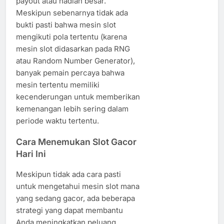
payout atau hadiah besar.
Meskipun sebenarnya tidak ada
bukti pasti bahwa mesin slot
mengikuti pola tertentu (karena
mesin slot didasarkan pada RNG
atau Random Number Generator),
banyak pemain percaya bahwa
mesin tertentu memiliki
kecenderungan untuk memberikan
kemenangan lebih sering dalam
periode waktu tertentu.
Cara Menemukan Slot Gacor
Hari Ini
Meskipun tidak ada cara pasti
untuk mengetahui mesin slot mana
yang sedang gacor, ada beberapa
strategi yang dapat membantu
Anda meningkatkan peluang