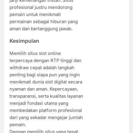
janji kemenangan instan. Situs
profesional justru mendorong
pemain untuk menikmati
permainan sebagai hiburan yang
aman dan bertanggung jawab.
Kesimpulan
Memilih situs slot online
terpercaya dengan RTP tinggi dan
withdraw cepat adalah langkah
penting bagi siapa pun yang ingin
menikmati dunia slot digital secara
nyaman dan aman. Kepercayaan,
transparansi, serta kualitas layanan
menjadi fondasi utama yang
membedakan platform profesional
dari yang sekadar mengejar jumlah
pemain.
Dengan memilih situs yang tepat,