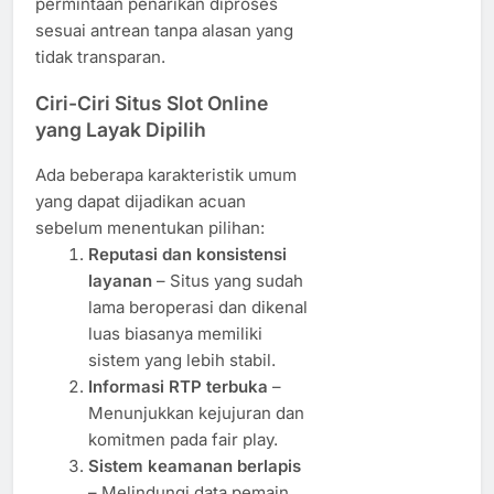
permintaan penarikan diproses
sesuai antrean tanpa alasan yang
tidak transparan.
Ciri-Ciri Situs Slot Online
yang Layak Dipilih
Ada beberapa karakteristik umum
yang dapat dijadikan acuan
sebelum menentukan pilihan:
Reputasi dan konsistensi
layanan
– Situs yang sudah
lama beroperasi dan dikenal
luas biasanya memiliki
sistem yang lebih stabil.
Informasi RTP terbuka
–
Menunjukkan kejujuran dan
komitmen pada fair play.
Sistem keamanan berlapis
– Melindungi data pemain