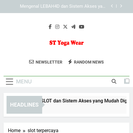
Skip
Mengenal Struktur Layanan EDWINSLOT secara
to
Lebih Mendalam
content
Mengenal Struktur Layanan LEBAH4D secara
Lebih Mendalam
Mengenal EDWINSLOT dan Sistem Akses yang
Mudah Digunakan
Mengenal LEBAH4D dan Sistem Akses yang
Mudah Digunakan
ST Yoga Wear
Dapatkan Pakaian Yoga Berkualitas Di
Mengenal Struktur Layanan EDWINSLOT secara
NEWSLETTER
RANDOM NEWS
Lebih Mendalam
ST Yoga Wear. Untuk Kenyamanan Dan
Mengenal Struktur Layanan LEBAH4D secara
Gaya Saat Berlatih.
Lebih Mendalam
MENU
ngenal EDWINSLOT dan Sistem Akses yang Mudah Digunaka
HEADLINES
Weeks Ago
Home
slot terpercaya