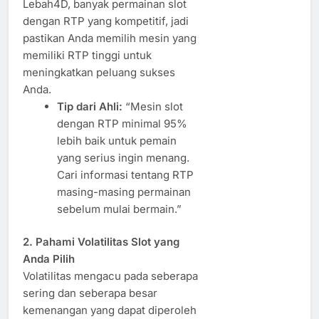
Lebah4D, banyak permainan slot
dengan RTP yang kompetitif, jadi
pastikan Anda memilih mesin yang
memiliki RTP tinggi untuk
meningkatkan peluang sukses
Anda.
Tip dari Ahli:
“Mesin slot
dengan RTP minimal 95%
lebih baik untuk pemain
yang serius ingin menang.
Cari informasi tentang RTP
masing-masing permainan
sebelum mulai bermain.”
2. Pahami Volatilitas Slot yang
Anda Pilih
Volatilitas mengacu pada seberapa
sering dan seberapa besar
kemenangan yang dapat diperoleh