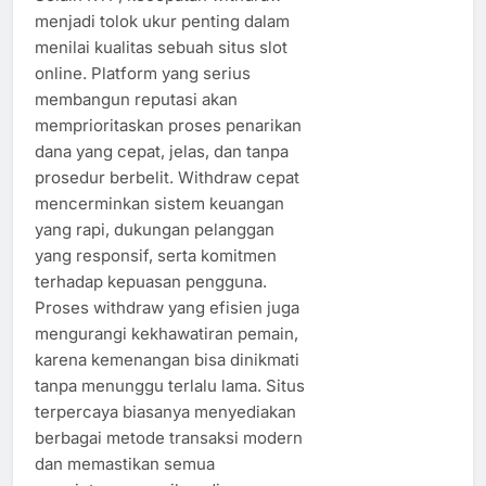
menjadi tolok ukur penting dalam
menilai kualitas sebuah situs slot
online. Platform yang serius
membangun reputasi akan
memprioritaskan proses penarikan
dana yang cepat, jelas, dan tanpa
prosedur berbelit. Withdraw cepat
mencerminkan sistem keuangan
yang rapi, dukungan pelanggan
yang responsif, serta komitmen
terhadap kepuasan pengguna.
Proses withdraw yang efisien juga
mengurangi kekhawatiran pemain,
karena kemenangan bisa dinikmati
tanpa menunggu terlalu lama. Situs
terpercaya biasanya menyediakan
berbagai metode transaksi modern
dan memastikan semua