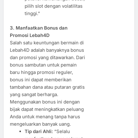
pilih slot dengan volatilitas
tinggi.”
3. Manfaatkan Bonus dan
Promosi Lebah4D
Salah satu keuntungan bermain di
Lebah4D adalah banyaknya bonus
dan promosi yang ditawarkan. Dari
bonus sambutan untuk pemain
baru hingga promosi reguler,
bonus ini dapat memberikan
tambahan dana atau putaran gratis
yang sangat berharga.
Menggunakan bonus ini dengan
bijak dapat meningkatkan peluang
Anda untuk menang tanpa harus
mengeluarkan banyak uang.
Tip dari Ahli:
“Selalu