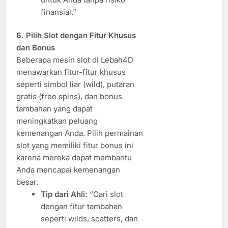
finansial.”
6. Pilih Slot dengan Fitur Khusus
dan Bonus
Beberapa mesin slot di Lebah4D
menawarkan fitur-fitur khusus
seperti simbol liar (wild), putaran
gratis (free spins), dan bonus
tambahan yang dapat
meningkatkan peluang
kemenangan Anda. Pilih permainan
slot yang memiliki fitur bonus ini
karena mereka dapat membantu
Anda mencapai kemenangan
besar.
Tip dari Ahli:
“Cari slot
dengan fitur tambahan
seperti wilds, scatters, dan