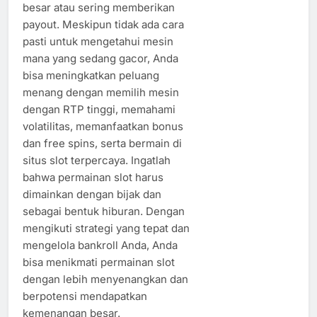
besar atau sering memberikan
payout. Meskipun tidak ada cara
pasti untuk mengetahui mesin
mana yang sedang gacor, Anda
bisa meningkatkan peluang
menang dengan memilih mesin
dengan RTP tinggi, memahami
volatilitas, memanfaatkan bonus
dan free spins, serta bermain di
situs slot terpercaya. Ingatlah
bahwa permainan slot harus
dimainkan dengan bijak dan
sebagai bentuk hiburan. Dengan
mengikuti strategi yang tepat dan
mengelola bankroll Anda, Anda
bisa menikmati permainan slot
dengan lebih menyenangkan dan
berpotensi mendapatkan
kemenangan besar.