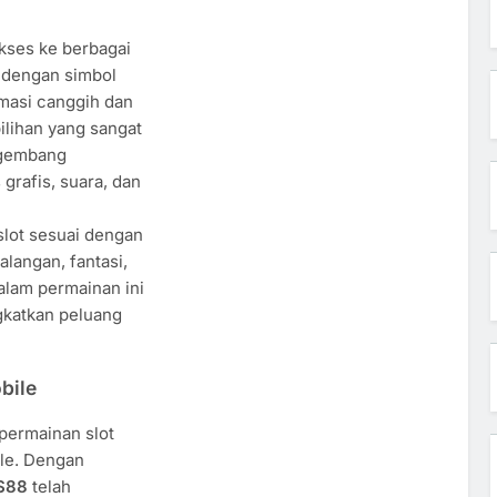
kses ke berbagai
ik dengan simbol
masi canggih dan
lihan yang sangat
ngembang
grafis, suara, dan
slot sesuai dengan
langan, fantasi,
dalam permainan ini
gkatkan peluang
bile
ermainan slot
ile. Dengan
S88
telah