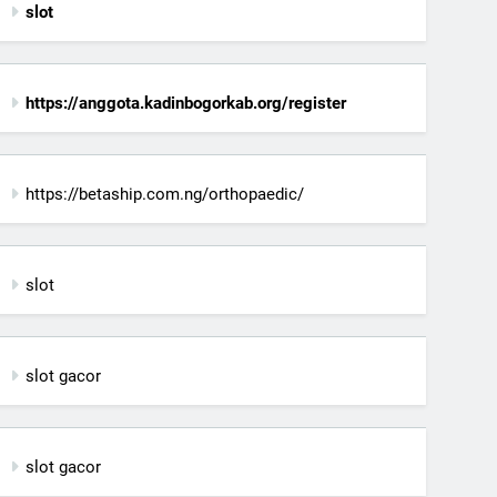
slot
https://anggota.kadinbogorkab.org/register
https://betaship.com.ng/orthopaedic/
slot
slot gacor
slot gacor