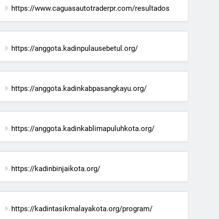
https://www.caguasautotraderpr.com/resultados
https://anggota.kadinpulausebetul.org/
https://anggota.kadinkabpasangkayu.org/
https://anggota.kadinkablimapuluhkota.org/
https://kadinbinjaikota.org/
https://kadintasikmalayakota.org/program/