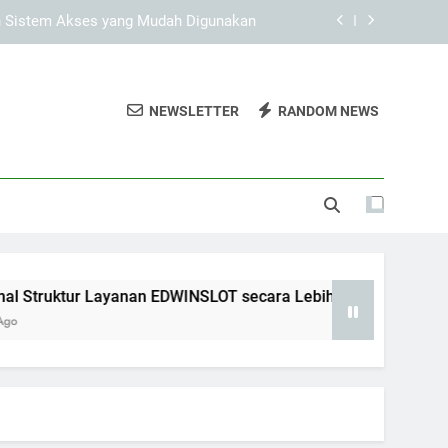
 Sistem Akses yang Mudah Digunakan
an EDWINSLOT secara Lebih Mendalam
yanan LEBAH4D secara Lebih Mendalam
NEWSLETTER
RANDOM NEWS
Sistem Akses yang Mudah Digunakan
Dan Gaya Saat Berlatih.
 Sistem Akses yang Mudah Digunakan
an EDWINSLOT secara Lebih Mendalam
yanan LEBAH4D secara Lebih Mendalam
 Layanan EDWINSLOT secara Lebih Mendalam
Mengenal
3 Weeks Ag