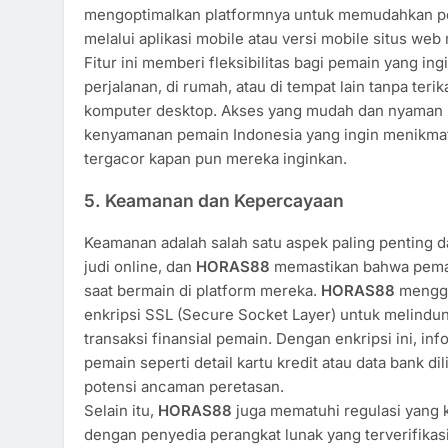
mengoptimalkan platformnya untuk memudahkan p
melalui aplikasi mobile atau versi mobile situs web
Fitur ini memberi fleksibilitas bagi pemain yang ing
perjalanan, di rumah, atau di tempat lain tanpa teri
komputer desktop. Akses yang mudah dan nyaman 
kenyamanan pemain Indonesia yang ingin menikmat
tergacor kapan pun mereka inginkan.
5.
Keamanan dan Kepercayaan
Keamanan adalah salah satu aspek paling penting d
judi online, dan
HORAS88
memastikan bahwa pema
saat bermain di platform mereka.
HORAS88
menggu
enkripsi SSL (Secure Socket Layer) untuk melindun
transaksi finansial pemain. Dengan enkripsi ini, inf
pemain seperti detail kartu kredit atau data bank dil
potensi ancaman peretasan.
Selain itu,
HORAS88
juga mematuhi regulasi yang k
dengan penyedia perangkat lunak yang terverifikas