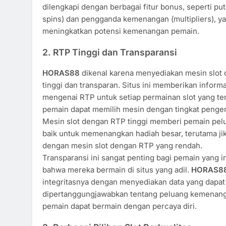
dilengkapi dengan berbagai fitur bonus, seperti put
spins) dan pengganda kemenangan (multipliers), y
meningkatkan potensi kemenangan pemain.
2.
RTP Tinggi dan Transparansi
HORAS88
dikenal karena menyediakan mesin slot
tinggi dan transparan. Situs ini memberikan informa
mengenai RTP untuk setiap permainan slot yang te
pemain dapat memilih mesin dengan tingkat pengem
Mesin slot dengan RTP tinggi memberi pemain pelu
baik untuk memenangkan hadiah besar, terutama ji
dengan mesin slot dengan RTP yang rendah.
Transparansi ini sangat penting bagi pemain yang 
bahwa mereka bermain di situs yang adil.
HORAS8
integritasnya dengan menyediakan data yang dapat
dipertanggungjawabkan tentang peluang kemenang
pemain dapat bermain dengan percaya diri.