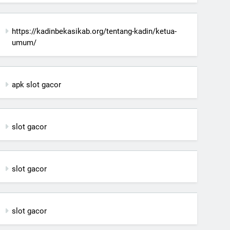
https://kadinbekasikab.org/tentang-kadin/ketua-
umum/
apk slot gacor
slot gacor
slot gacor
slot gacor