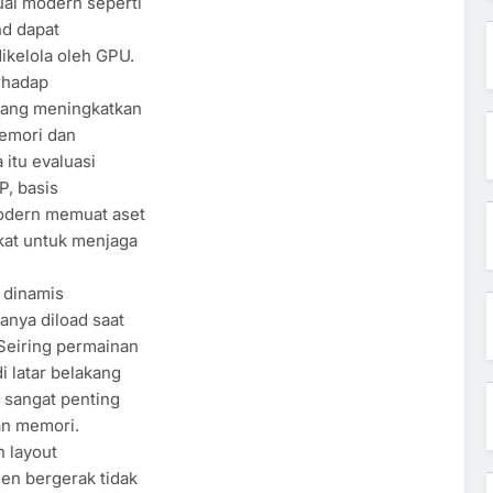
ual modern seperti
nd dapat
ikelola oleh GPU.
rhadap
mang meningkatkan
memori dan
 itu evaluasi
P, basis
modern memuat aset
kat untuk menjaga
g dinamis
anya diload saat
.Seiring permainan
i latar belakang
i sangat penting
an memori.
 layout
men bergerak tidak