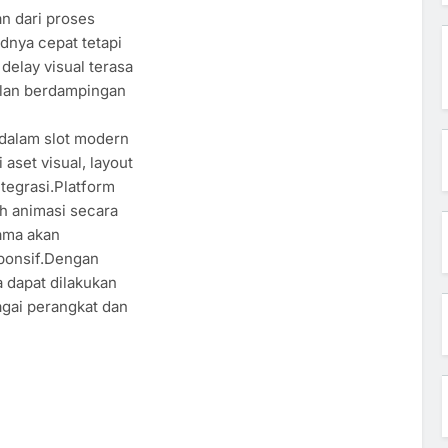
n dari proses
dnya cepat tetapi
delay visual terasa
jalan berdampingan
 dalam slot modern
aset visual, layout
ntegrasi.Platform
h animasi secara
tama akan
ponsif.Dengan
 dapat dilakukan
agai perangkat dan