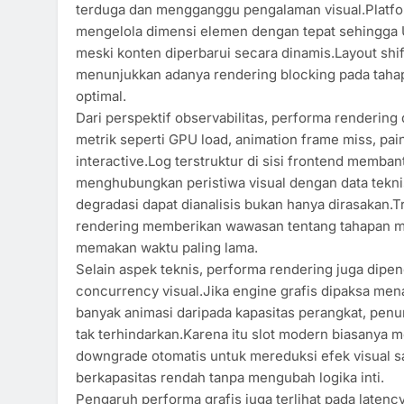
terduga dan mengganggu pengalaman visual.Platfo
mengelola dimensi elemen dengan tepat sehingga UI
meski konten diperbarui secara dinamis.Layout shif
menunjukkan adanya rendering blocking pada tahap
optimal.
Dari perspektif observabilitas, performa rendering 
metrik seperti GPU load, animation frame miss, pain
interactive.Log terstruktur di sisi frontend memban
menghubungkan peristiwa visual dengan data tekni
degradasi dapat dianalisis bukan hanya dirasakan.T
rendering memberikan wawasan tentang tahapan 
memakan waktu paling lama.
Selain aspek teknis, performa rendering juga dipen
concurrency visual.Jika engine grafis dipaksa men
banyak animasi daripada kapasitas perangkat, penu
tak terhindarkan.Karena itu slot modern biasanya 
downgrade otomatis untuk mereduksi efek visual s
berkapasitas rendah tanpa mengubah logika inti.
Pengaruh performa grafis juga terlihat pada latenc