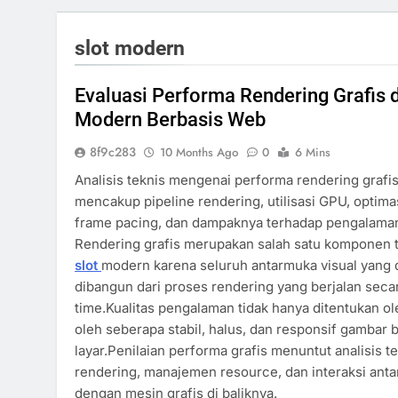
slot modern
Evaluasi Performa Rendering Grafis 
Modern Berbasis Web
8f9c283
10 Months Ago
0
6 Mins
Analisis teknis mengenai performa rendering grafi
mencakup pipeline rendering, utilisasi GPU, optimas
frame pacing, dan dampaknya terhadap pengalama
Rendering grafis merupakan salah satu komponen 
slot
modern karena seluruh antarmuka visual yang 
dibangun dari proses rendering yang berjalan secar
time.Kualitas pengalaman tidak hanya ditentukan ole
oleh seberapa stabil, halus, dan responsif gambar 
layar.Penilaian performa grafis menuntut analisis t
rendering, manajemen resource, dan interaksi anta
dengan mesin grafis di baliknya.