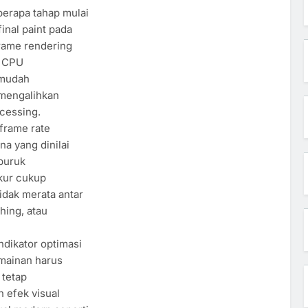
berapa tahap mulai
inal paint pada
frame rendering
s CPU
 mudah
 mengalihkan
cessing.
 frame rate
na yang dinilai
buruk
kur cukup
tidak merata antar
hing, atau
ndikator optimasi
mainan harus
 tetap
 efek visual