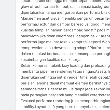
secara paralel sehingga mempercepat pipeline.Vis
glow effect, transisi lembut, dan animasi backgrou
dipertahankan tanpa mengorbankan performa bila d
Manajemen aset visual memiliki pengaruh besar te
performa.Textur dan gambar beresolusi tinggi me
kualitas tampilan namun berdampak negatif pada 
bandwidth jika tidak dikompresi dengan baik.Karena
performa juga melihat teknik kompresi seperti Web
compression, atau downscaling adaptif.Platform 
dalam resolusi berbeda sesuai kemampuan perang
keseimbangan kualitas dan kinerja.
Selain kompresi, teknik lazy loading dan preloadin
membantu pipeline rendering tetap ringan.Assets h
diperlukan sehingga initial render time lebih cepat
berjalan, engine dapat memuat elemen berikutnya d
sehingga transisi terasa mulus tanpa jeda.Teknik in
pada perangkat bergerak yang memiliki keterbatas
Evaluasi performa rendering juga memperhitungkan
stability.Layout shift yang buruk menyebabkan ele