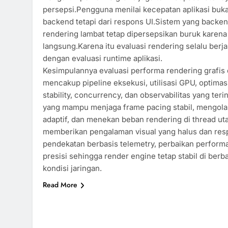
persepsi.Pengguna menilai kecepatan aplikasi buka
backend tetapi dari respons UI.Sistem yang backen
rendering lambat tetap dipersepsikan buruk karena 
langsung.Karena itu evaluasi rendering selalu ber
dengan evaluasi runtime aplikasi.
Kesimpulannya evaluasi performa rendering grafis
mencakup pipeline eksekusi, utilisasi GPU, optimasi 
stability, concurrency, dan observabilitas yang teri
yang mampu menjaga frame pacing stabil, mengola
adaptif, dan menekan beban rendering di thread u
memberikan pengalaman visual yang halus dan res
pendekatan berbasis telemetry, perbaikan performa
presisi sehingga render engine tetap stabil di berb
kondisi jaringan.
Read More