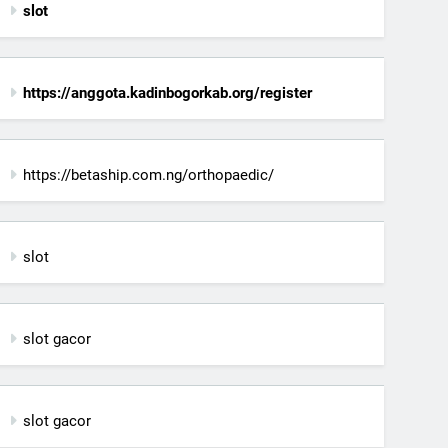
slot
https://anggota.kadinbogorkab.org/register
https://betaship.com.ng/orthopaedic/
slot
slot gacor
slot gacor