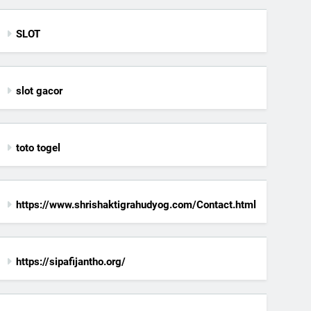
SLOT
slot gacor
toto togel
https://www.shrishaktigrahudyog.com/Contact.html
https://sipafijantho.org/