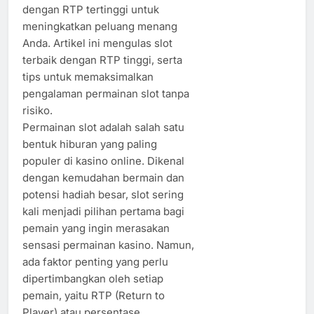
dengan RTP tertinggi untuk
meningkatkan peluang menang
Anda. Artikel ini mengulas slot
terbaik dengan RTP tinggi, serta
tips untuk memaksimalkan
pengalaman permainan slot tanpa
risiko.
Permainan slot adalah salah satu
bentuk hiburan yang paling
populer di kasino online. Dikenal
dengan kemudahan bermain dan
potensi hadiah besar, slot sering
kali menjadi pilihan pertama bagi
pemain yang ingin merasakan
sensasi permainan kasino. Namun,
ada faktor penting yang perlu
dipertimbangkan oleh setiap
pemain, yaitu RTP (Return to
Player) atau persentase