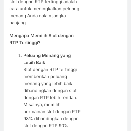
slot dengan RTP tertinggi adalah
cara untuk meningkatkan peluang
menang Anda dalam jangka
panjang.
Mengapa Memilih Slot dengan
RTP Tertinggi?
Peluang Menang yang
Lebih Baik
Slot dengan RTP tertinggi
memberikan peluang
menang yang lebih baik
dibandingkan dengan slot
dengan RTP lebih rendah.
Misalnya, memilih
permainan slot dengan RTP
98% dibandingkan dengan
slot dengan RTP 90%