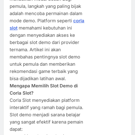
pemula, langkah yang paling bijak
adalah mencoba permainan dalam
mode demo. Platform seperti
corla
slot
memahami kebutuhan ini
dengan menyediakan akses ke
berbagai slot demo dari provider
ternama. Artikel ini akan
membahas pentingnya slot demo
untuk pemula dan memberikan
rekomendasi game terbaik yang
bisa dijadikan latihan awal.
Mengapa Memilih Slot Demo di
Corla Slot?
Corla Slot menyediakan platform
interaktif yang ramah bagi pemula.
Slot demo menjadi sarana belajar
yang sangat efektif karena pemain
dapat: