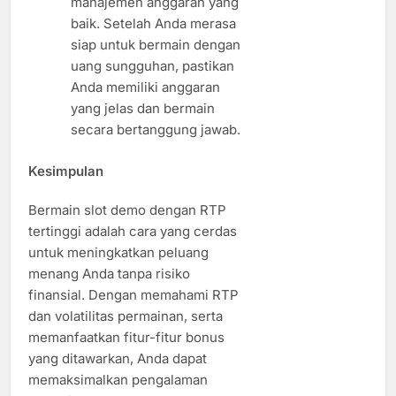
manajemen anggaran yang
baik. Setelah Anda merasa
siap untuk bermain dengan
uang sungguhan, pastikan
Anda memiliki anggaran
yang jelas dan bermain
secara bertanggung jawab.
Kesimpulan
Bermain slot demo dengan RTP
tertinggi adalah cara yang cerdas
untuk meningkatkan peluang
menang Anda tanpa risiko
finansial. Dengan memahami RTP
dan volatilitas permainan, serta
memanfaatkan fitur-fitur bonus
yang ditawarkan, Anda dapat
memaksimalkan pengalaman