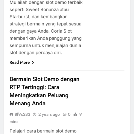
Mulailah dengan slot demo terbaik
seperti Sweet Bonanza atau
Starburst, dan kembangkan
strategi bermain yang tepat sesuai
dengan gaya Anda. Corla Slot
memberikan Anda panggung yang
sempurna untuk menjelajah dunia
slot dengan percaya diri.
Read More
Bermain Slot Demo dengan
RTP Tertinggi: Cara
Meningkatkan Peluang
Menang Anda
8f9c283
2 years ago
0
9
mins
Pelajari cara bermain slot demo