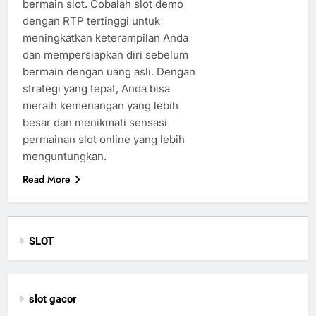
bermain slot. Cobalah slot demo
dengan RTP tertinggi untuk
meningkatkan keterampilan Anda
dan mempersiapkan diri sebelum
bermain dengan uang asli. Dengan
strategi yang tepat, Anda bisa
meraih kemenangan yang lebih
besar dan menikmati sensasi
permainan slot online yang lebih
menguntungkan.
Read More
SLOT
slot gacor