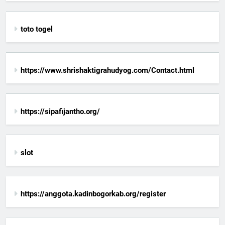
toto togel
https://www.shrishaktigrahudyog.com/Contact.html
https://sipafijantho.org/
slot
https://anggota.kadinbogorkab.org/register