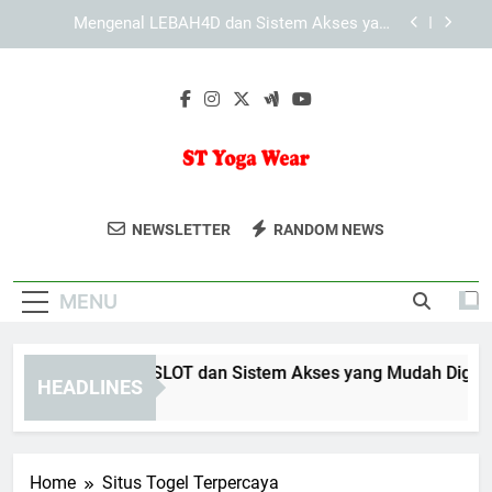
Skip
Mengenal Struktur Layanan EDWINSLOT secara
to
Lebih Mendalam
content
Mengenal Struktur Layanan LEBAH4D secara
Lebih Mendalam
Mengenal EDWINSLOT dan Sistem Akses yang
Mudah Digunakan
Mengenal LEBAH4D dan Sistem Akses yang
Mudah Digunakan
ST Yoga Wear
Dapatkan Pakaian Yoga Berkualitas Di
Mengenal Struktur Layanan EDWINSLOT secara
NEWSLETTER
RANDOM NEWS
Lebih Mendalam
ST Yoga Wear. Untuk Kenyamanan Dan
Mengenal Struktur Layanan LEBAH4D secara
Gaya Saat Berlatih.
Lebih Mendalam
MENU
ngenal EDWINSLOT dan Sistem Akses yang Mudah Digunaka
HEADLINES
Week Ago
Home
Situs Togel Terpercaya