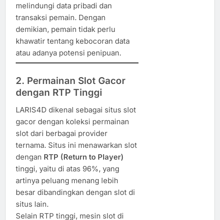
melindungi data pribadi dan
transaksi pemain. Dengan
demikian, pemain tidak perlu
khawatir tentang kebocoran data
atau adanya potensi penipuan.
2.
Permainan Slot Gacor
dengan RTP Tinggi
LARIS4D dikenal sebagai situs slot
gacor dengan koleksi permainan
slot dari berbagai provider
ternama. Situs ini menawarkan slot
dengan
RTP (Return to Player)
tinggi, yaitu di atas 96%, yang
artinya peluang menang lebih
besar dibandingkan dengan slot di
situs lain.
Selain RTP tinggi, mesin slot di