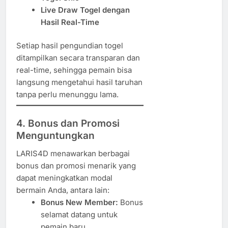
Live Draw Togel dengan
Hasil Real-Time
Setiap hasil pengundian togel
ditampilkan secara transparan dan
real-time, sehingga pemain bisa
langsung mengetahui hasil taruhan
tanpa perlu menunggu lama.
4.
Bonus dan Promosi
Menguntungkan
LARIS4D menawarkan berbagai
bonus dan promosi menarik yang
dapat meningkatkan modal
bermain Anda, antara lain:
Bonus New Member:
Bonus
selamat datang untuk
pemain baru.