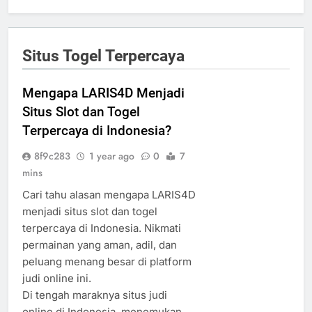
Situs Togel Terpercaya
Mengapa LARIS4D Menjadi
Situs Slot dan Togel
Terpercaya di Indonesia?
8f9c283
1 year ago
0
7
mins
Cari tahu alasan mengapa LARIS4D
menjadi situs slot dan togel
terpercaya di Indonesia. Nikmati
permainan yang aman, adil, dan
peluang menang besar di platform
judi online ini.
Di tengah maraknya situs judi
online di Indonesia, menemukan