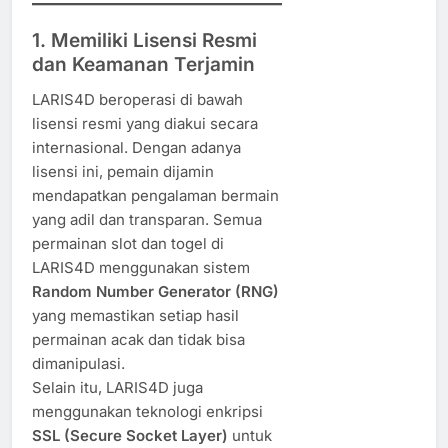
1.
Memiliki Lisensi Resmi
dan Keamanan Terjamin
LARIS4D beroperasi di bawah
lisensi resmi yang diakui secara
internasional. Dengan adanya
lisensi ini, pemain dijamin
mendapatkan pengalaman bermain
yang adil dan transparan. Semua
permainan slot dan togel di
LARIS4D menggunakan sistem
Random Number Generator (RNG)
yang memastikan setiap hasil
permainan acak dan tidak bisa
dimanipulasi.
Selain itu, LARIS4D juga
menggunakan teknologi enkripsi
SSL (Secure Socket Layer)
untuk