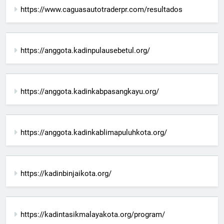
https://www.caguasautotraderpr.com/resultados
https://anggota.kadinpulausebetul.org/
https://anggota.kadinkabpasangkayu.org/
https://anggota.kadinkablimapuluhkota.org/
https://kadinbinjaikota.org/
https://kadintasikmalayakota.org/program/