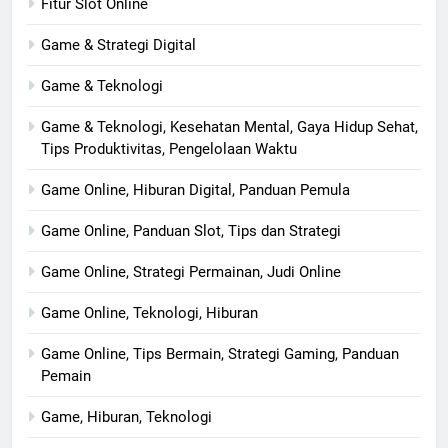
Fitur Slot Online
Game & Strategi Digital
Game & Teknologi
Game & Teknologi, Kesehatan Mental, Gaya Hidup Sehat,
Tips Produktivitas, Pengelolaan Waktu
Game Online, Hiburan Digital, Panduan Pemula
Game Online, Panduan Slot, Tips dan Strategi
Game Online, Strategi Permainan, Judi Online
Game Online, Teknologi, Hiburan
Game Online, Tips Bermain, Strategi Gaming, Panduan
Pemain
Game, Hiburan, Teknologi