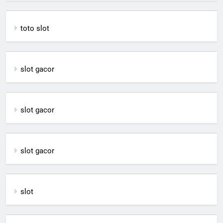
toto slot
slot gacor
slot gacor
slot gacor
slot