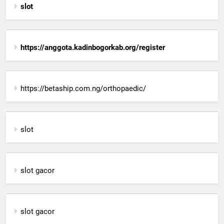
slot
https://anggota.kadinbogorkab.org/register
https://betaship.com.ng/orthopaedic/
slot
slot gacor
slot gacor