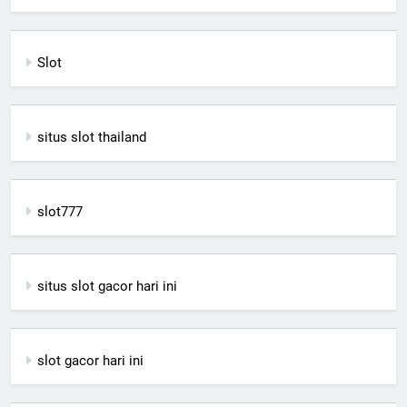
Slot
situs slot thailand
slot777
situs slot gacor hari ini
slot gacor hari ini