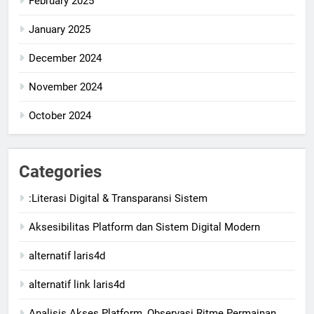
February 2025
January 2025
December 2024
November 2024
October 2024
Categories
:Literasi Digital & Transparansi Sistem
Aksesibilitas Platform dan Sistem Digital Modern
alternatif laris4d
alternatif link laris4d
Analisis Akses Platform, Observasi Ritme Permainan,