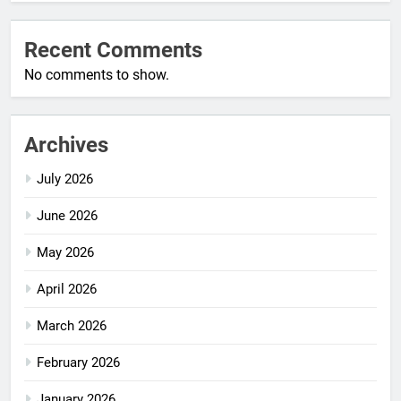
Recent Comments
No comments to show.
Archives
July 2026
June 2026
May 2026
April 2026
March 2026
February 2026
January 2026