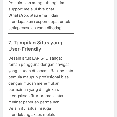
Pemain bisa menghubungi tim
support melalui
live chat
,
WhatsApp
, atau
email
, dan
mendapatkan respon cepat untuk
setiap masalah yang dihadapi.
7.
Tampilan Situs yang
User-Friendly
Desain situs LARIS4D sangat
ramah pengguna dengan navigasi
yang mudah dipahami. Baik pemain
pemula maupun profesional bisa
dengan mudah menemukan
permainan yang diinginkan,
mengakses fitur promosi, atau
melihat panduan permainan.
Selain itu, situs ini juga
mendukung akses melalui