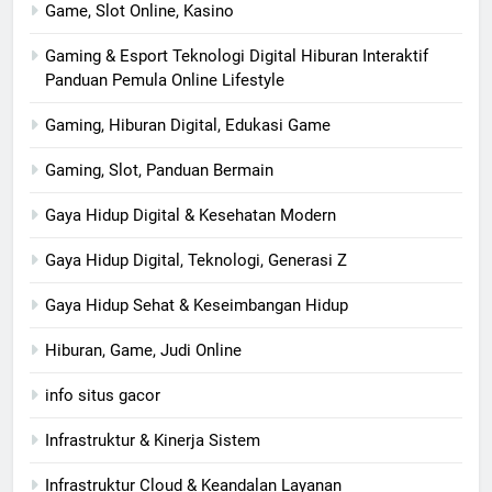
Game, Slot Online, Kasino
Gaming & Esport Teknologi Digital Hiburan Interaktif
Panduan Pemula Online Lifestyle
Gaming, Hiburan Digital, Edukasi Game
Gaming, Slot, Panduan Bermain
Gaya Hidup Digital & Kesehatan Modern
Gaya Hidup Digital, Teknologi, Generasi Z
Gaya Hidup Sehat & Keseimbangan Hidup
Hiburan, Game, Judi Online
info situs gacor
Infrastruktur & Kinerja Sistem
Infrastruktur Cloud & Keandalan Layanan