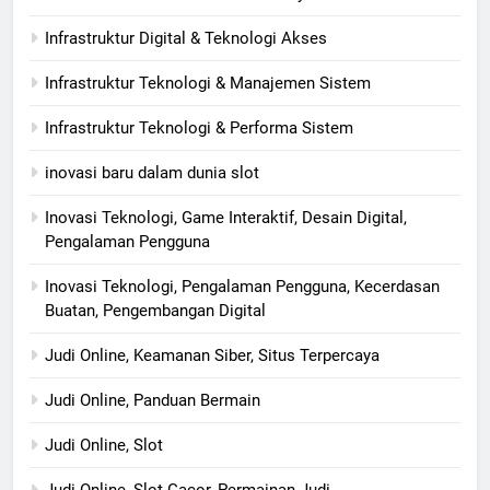
Infrastruktur Digital & Teknologi Akses
Infrastruktur Teknologi & Manajemen Sistem
Infrastruktur Teknologi & Performa Sistem
inovasi baru dalam dunia slot
Inovasi Teknologi, Game Interaktif, Desain Digital,
Pengalaman Pengguna
Inovasi Teknologi, Pengalaman Pengguna, Kecerdasan
Buatan, Pengembangan Digital
Judi Online, Keamanan Siber, Situs Terpercaya
Judi Online, Panduan Bermain
Judi Online, Slot