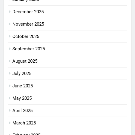
December 2025
November 2025
October 2025
September 2025
August 2025
July 2025
June 2025
May 2025
April 2025
March 2025