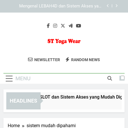
Skip
Mengenal Struktur Layanan EDWINSLOT secara
to
Lebih Mendalam
content
Mengenal Struktur Layanan LEBAH4D secara
Lebih Mendalam
Mengenal EDWINSLOT dan Sistem Akses yang
Mudah Digunakan
Mengenal LEBAH4D dan Sistem Akses yang
Mudah Digunakan
ST Yoga Wear
Dapatkan Pakaian Yoga Berkualitas Di
Mengenal Struktur Layanan EDWINSLOT secara
NEWSLETTER
RANDOM NEWS
Lebih Mendalam
ST Yoga Wear. Untuk Kenyamanan Dan
Mengenal Struktur Layanan LEBAH4D secara
Gaya Saat Berlatih.
Lebih Mendalam
MENU
engenal EDWINSLOT dan Sistem Akses yang Mudah Digunaka
HEADLINES
Weeks Ago
Home
sistem mudah dipahami