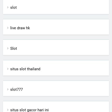
slot
live draw hk
Slot
situs slot thailand
slot777
situs slot gacor hari ini