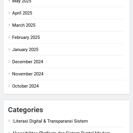
May 2025
April 2025
March 2025
February 2025
January 2025
December 2024
November 2024
October 2024
Categories
:Literasi Digital & Transparansi Sistem