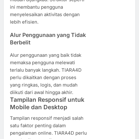
ini membantu pengguna
menyelesaikan aktivitas dengan
lebih efisien.
Alur Penggunaan yang Tidak
Berbelit
Alur penggunaan yang baik tidak
memaksa pengguna melewati
terlalu banyak langkah. TIARA4D
perlu dikaitkan dengan proses
yang ringkas, logis, dan mudah
diikuti dari awal hingga akhir.
Tampilan Responsif untuk
Mobile dan Desktop
Tampilan responsif menjadi salah
satu faktor penting dalam
pengalaman online. TIARA4D perlu