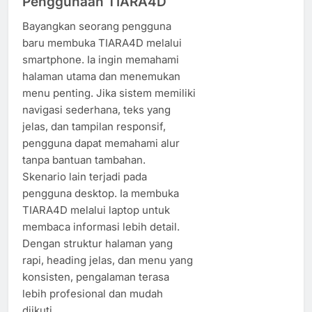
Penggunaan TIARA4D
Bayangkan seorang pengguna
baru membuka TIARA4D melalui
smartphone. Ia ingin memahami
halaman utama dan menemukan
menu penting. Jika sistem memiliki
navigasi sederhana, teks yang
jelas, dan tampilan responsif,
pengguna dapat memahami alur
tanpa bantuan tambahan.
Skenario lain terjadi pada
pengguna desktop. Ia membuka
TIARA4D melalui laptop untuk
membaca informasi lebih detail.
Dengan struktur halaman yang
rapi, heading jelas, dan menu yang
konsisten, pengalaman terasa
lebih profesional dan mudah
diikuti.