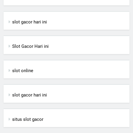
slot gacor hari ini
Slot Gacor Hari ini
slot online
slot gacor hari ini
situs slot gacor