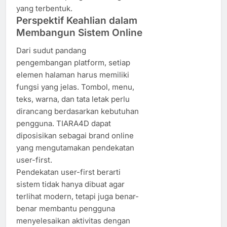
yang terbentuk.
Perspektif Keahlian dalam
Membangun Sistem Online
Dari sudut pandang
pengembangan platform, setiap
elemen halaman harus memiliki
fungsi yang jelas. Tombol, menu,
teks, warna, dan tata letak perlu
dirancang berdasarkan kebutuhan
pengguna. TIARA4D dapat
diposisikan sebagai brand online
yang mengutamakan pendekatan
user-first.
Pendekatan user-first berarti
sistem tidak hanya dibuat agar
terlihat modern, tetapi juga benar-
benar membantu pengguna
menyelesaikan aktivitas dengan