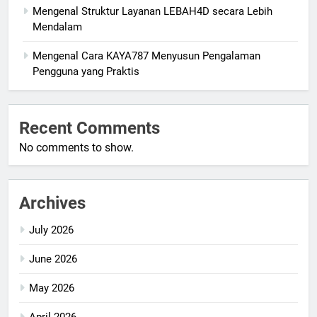
Mengenal Struktur Layanan LEBAH4D secara Lebih
Mendalam
Mengenal Cara KAYA787 Menyusun Pengalaman
Pengguna yang Praktis
Recent Comments
No comments to show.
Archives
July 2026
June 2026
May 2026
April 2026