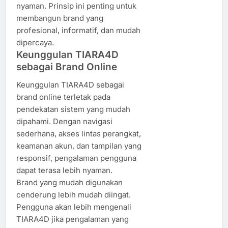
nyaman. Prinsip ini penting untuk
membangun brand yang
profesional, informatif, dan mudah
dipercaya.
Keunggulan TIARA4D
sebagai Brand Online
Keunggulan TIARA4D sebagai
brand online terletak pada
pendekatan sistem yang mudah
dipahami. Dengan navigasi
sederhana, akses lintas perangkat,
keamanan akun, dan tampilan yang
responsif, pengalaman pengguna
dapat terasa lebih nyaman.
Brand yang mudah digunakan
cenderung lebih mudah diingat.
Pengguna akan lebih mengenali
TIARA4D jika pengalaman yang