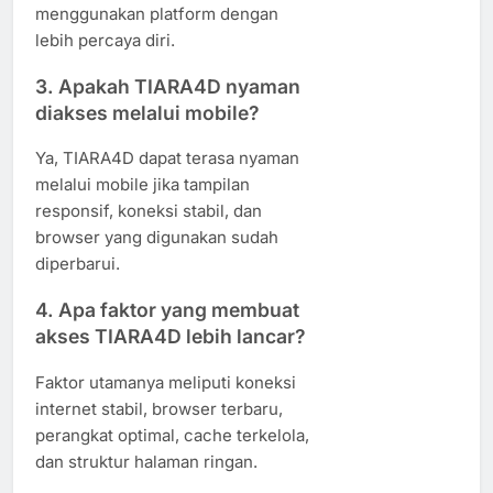
menggunakan platform dengan
lebih percaya diri.
3. Apakah TIARA4D nyaman
diakses melalui mobile?
Ya, TIARA4D dapat terasa nyaman
melalui mobile jika tampilan
responsif, koneksi stabil, dan
browser yang digunakan sudah
diperbarui.
4. Apa faktor yang membuat
akses TIARA4D lebih lancar?
Faktor utamanya meliputi koneksi
internet stabil, browser terbaru,
perangkat optimal, cache terkelola,
dan struktur halaman ringan.