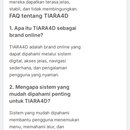
mereka dapatkan terasa jelas,
stabil, dan tidak membingungkan.
FAQ tentang TIARA4D
1. Apa itu TIARA4D sebagai
brand online?
TIARA4D adalah brand online yang
dapat dipahami melalui sistem
digital, akses jelas, navigasi
sederhana, dan pengalaman
pengguna yang nyaman.
2. Mengapa sistem yang
mudah dipahami penting
untuk TIARA4D?
Sistem yang mudah dipahami
membantu pengguna menemukan
menu, memahami alur, dan