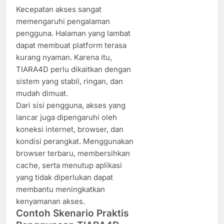
Kecepatan akses sangat
memengaruhi pengalaman
pengguna. Halaman yang lambat
dapat membuat platform terasa
kurang nyaman. Karena itu,
TIARA4D perlu dikaitkan dengan
sistem yang stabil, ringan, dan
mudah dimuat.
Dari sisi pengguna, akses yang
lancar juga dipengaruhi oleh
koneksi internet, browser, dan
kondisi perangkat. Menggunakan
browser terbaru, membersihkan
cache, serta menutup aplikasi
yang tidak diperlukan dapat
membantu meningkatkan
kenyamanan akses.
Contoh Skenario Praktis