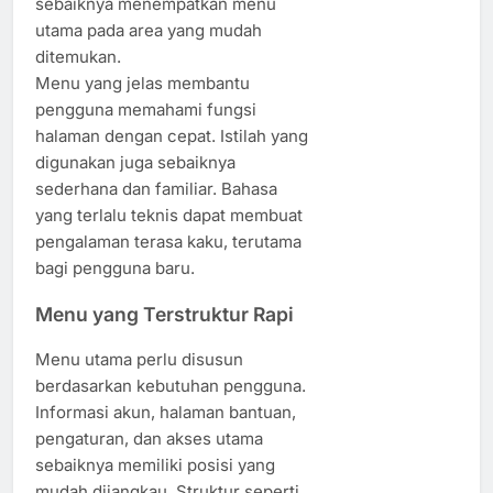
sebaiknya menempatkan menu
utama pada area yang mudah
ditemukan.
Menu yang jelas membantu
pengguna memahami fungsi
halaman dengan cepat. Istilah yang
digunakan juga sebaiknya
sederhana dan familiar. Bahasa
yang terlalu teknis dapat membuat
pengalaman terasa kaku, terutama
bagi pengguna baru.
Menu yang Terstruktur Rapi
Menu utama perlu disusun
berdasarkan kebutuhan pengguna.
Informasi akun, halaman bantuan,
pengaturan, dan akses utama
sebaiknya memiliki posisi yang
mudah dijangkau. Struktur seperti