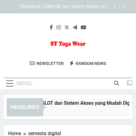
Skip
Mengenal Struktur Layanan EDWINSLOT secara
to
Lebih Mendalam
content
Mengenal Struktur Layanan LEBAH4D secara
Lebih Mendalam
Mengenal EDWINSLOT dan Sistem Akses yang
Mudah Digunakan
Mengenal LEBAH4D dan Sistem Akses yang
Mudah Digunakan
ST Yoga Wear
Dapatkan Pakaian Yoga Berkualitas Di
Mengenal Struktur Layanan EDWINSLOT secara
NEWSLETTER
RANDOM NEWS
Lebih Mendalam
ST Yoga Wear. Untuk Kenyamanan Dan
Mengenal Struktur Layanan LEBAH4D secara
Gaya Saat Berlatih.
Lebih Mendalam
MENU
engenal EDWINSLOT dan Sistem Akses yang Mudah Digunaka
HEADLINES
Weeks Ago
Home
semesta digital