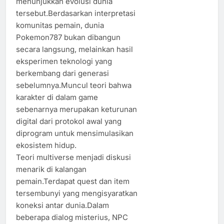
menunjukkan evolusi dunia
tersebut.Berdasarkan interpretasi
komunitas pemain, dunia
Pokemon787 bukan dibangun
secara langsung, melainkan hasil
eksperimen teknologi yang
berkembang dari generasi
sebelumnya.Muncul teori bahwa
karakter di dalam game
sebenarnya merupakan keturunan
digital dari protokol awal yang
diprogram untuk mensimulasikan
ekosistem hidup.
Teori multiverse menjadi diskusi
menarik di kalangan
pemain.Terdapat quest dan item
tersembunyi yang mengisyaratkan
koneksi antar dunia.Dalam
beberapa dialog misterius, NPC