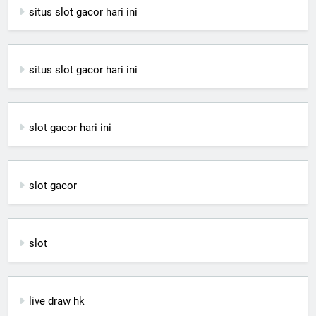
situs slot gacor hari ini
situs slot gacor hari ini
slot gacor hari ini
slot
gacor
slot
live draw hk