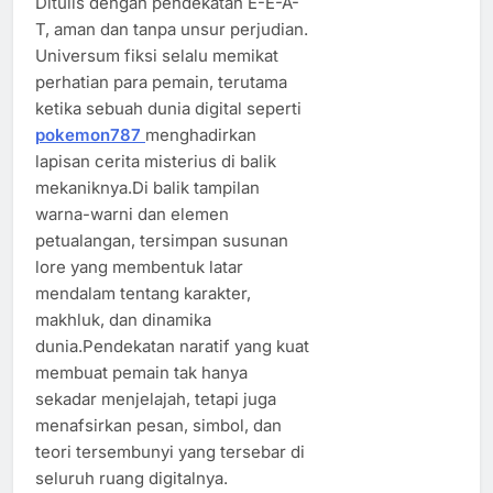
Ditulis dengan pendekatan E-E-A-
T, aman dan tanpa unsur perjudian.
Universum fiksi selalu memikat
perhatian para pemain, terutama
ketika sebuah dunia digital seperti
pokemon787
menghadirkan
lapisan cerita misterius di balik
mekaniknya.Di balik tampilan
warna-warni dan elemen
petualangan, tersimpan susunan
lore yang membentuk latar
mendalam tentang karakter,
makhluk, dan dinamika
dunia.Pendekatan naratif yang kuat
membuat pemain tak hanya
sekadar menjelajah, tetapi juga
menafsirkan pesan, simbol, dan
teori tersembunyi yang tersebar di
seluruh ruang digitalnya.