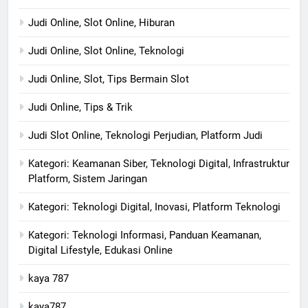
Judi Online, Slot Online, Hiburan
Judi Online, Slot Online, Teknologi
Judi Online, Slot, Tips Bermain Slot
Judi Online, Tips & Trik
Judi Slot Online, Teknologi Perjudian, Platform Judi
Kategori: Keamanan Siber, Teknologi Digital, Infrastruktur
Platform, Sistem Jaringan
Kategori: Teknologi Digital, Inovasi, Platform Teknologi
Kategori: Teknologi Informasi, Panduan Keamanan,
Digital Lifestyle, Edukasi Online
kaya 787
kaya787