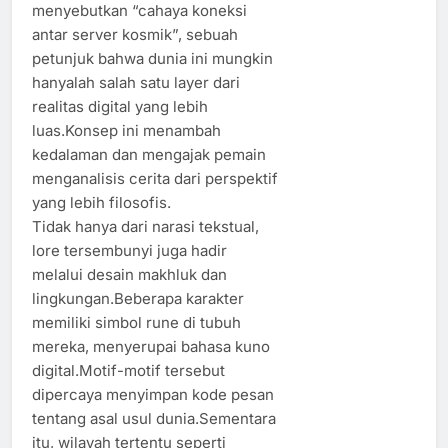
menyebutkan “cahaya koneksi
antar server kosmik”, sebuah
petunjuk bahwa dunia ini mungkin
hanyalah salah satu layer dari
realitas digital yang lebih
luas.Konsep ini menambah
kedalaman dan mengajak pemain
menganalisis cerita dari perspektif
yang lebih filosofis.
Tidak hanya dari narasi tekstual,
lore tersembunyi juga hadir
melalui desain makhluk dan
lingkungan.Beberapa karakter
memiliki simbol rune di tubuh
mereka, menyerupai bahasa kuno
digital.Motif-motif tersebut
dipercaya menyimpan kode pesan
tentang asal usul dunia.Sementara
itu, wilayah tertentu seperti