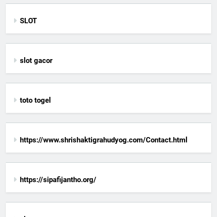
SLOT
slot gacor
toto togel
https://www.shrishaktigrahudyog.com/Contact.html
https://sipafijantho.org/