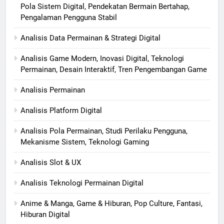
Pola Sistem Digital, Pendekatan Bermain Bertahap,
Pengalaman Pengguna Stabil
Analisis Data Permainan & Strategi Digital
Analisis Game Modern, Inovasi Digital, Teknologi
Permainan, Desain Interaktif, Tren Pengembangan Game
Analisis Permainan
Analisis Platform Digital
Analisis Pola Permainan, Studi Perilaku Pengguna,
Mekanisme Sistem, Teknologi Gaming
Analisis Slot & UX
Analisis Teknologi Permainan Digital
Anime & Manga, Game & Hiburan, Pop Culture, Fantasi,
Hiburan Digital