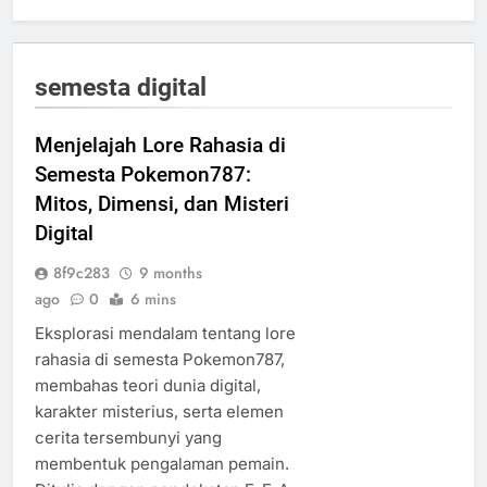
semesta digital
Menjelajah Lore Rahasia di
Semesta Pokemon787:
Mitos, Dimensi, dan Misteri
Digital
8f9c283
9 months
ago
0
6 mins
Eksplorasi mendalam tentang lore
rahasia di semesta Pokemon787,
membahas teori dunia digital,
karakter misterius, serta elemen
cerita tersembunyi yang
membentuk pengalaman pemain.