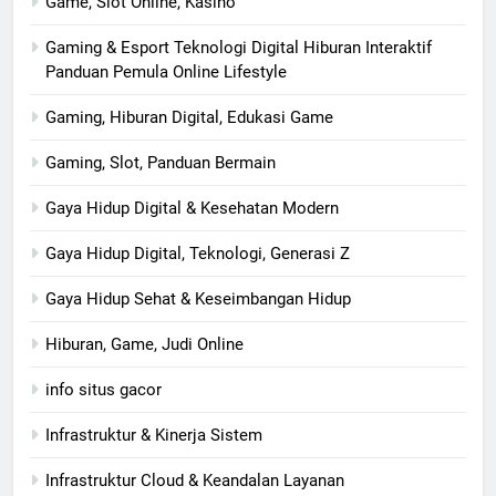
Game, Slot Online, Kasino
Gaming & Esport Teknologi Digital Hiburan Interaktif
Panduan Pemula Online Lifestyle
Gaming, Hiburan Digital, Edukasi Game
Gaming, Slot, Panduan Bermain
Gaya Hidup Digital & Kesehatan Modern
Gaya Hidup Digital, Teknologi, Generasi Z
Gaya Hidup Sehat & Keseimbangan Hidup
Hiburan, Game, Judi Online
info situs gacor
Infrastruktur & Kinerja Sistem
Infrastruktur Cloud & Keandalan Layanan