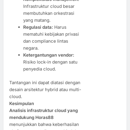
Infrastruktur cloud besar
membutuhkan orkestrasi
yang matang.
Regulasi data:
Harus
mematuhi kebijakan privasi
dan compliance lintas
negara.
Ketergantungan vendor:
Risiko lock-in dengan satu
penyedia cloud.
Tantangan ini dapat diatasi dengan
desain arsitektur hybrid atau multi-
cloud.
Kesimpulan
Analisis infrastruktur cloud yang
mendukung Horas88
menunjukkan bahwa keberhasilan