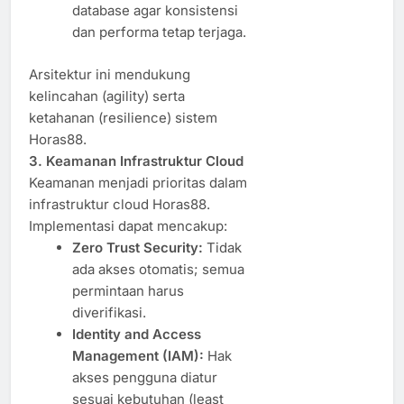
database agar konsistensi
dan performa tetap terjaga.
Arsitektur ini mendukung
kelincahan (agility) serta
ketahanan (resilience) sistem
Horas88.
3. Keamanan Infrastruktur Cloud
Keamanan menjadi prioritas dalam
infrastruktur cloud Horas88.
Implementasi dapat mencakup:
Zero Trust Security:
Tidak
ada akses otomatis; semua
permintaan harus
diverifikasi.
Identity and Access
Management (IAM):
Hak
akses pengguna diatur
sesuai kebutuhan (least