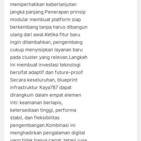
memperhatikan keberlanjutan
jangka panjang.Penerapan prinsip
modular membuat platform siap
berkembang tanpa harus dibangun
ulang dari awal.Ketika fitur baru
ingin ditambahkan, pengembang
cukup menyisipkan layanan baru
pada cluster yang relevan.Langkah
ini membuat investasi teknologi
bersifat adaptif dan future-proof
Secara keseluruhan, blueprint
infrastruktur Kaya787 dapat
dirangkum dalam empat elemen
inti: keamanan berlapis,
ketersediaan tinggi, performa
stabil, dan fleksibilitas
pengembangan.Kombinasi ini
menghadirkan pengalaman digital
yang tidak hanya cepat, tetapi juga