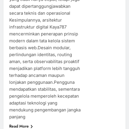
dapat dipertanggungjawabkan
secara teknis dan operasional
Kesimpulannya, arsitektur
infrastruktur digital Kaya787
mencerminkan penerapan prinsip
modern dalam tata kelola sistem
berbasis web.Desain modular,
perlindungan identitas, routing
aman, serta observabilitas proaktif
menjadikan platform lebih tangguh
terhadap ancaman maupun
lonjakan penggunaan.Pengguna
mendapatkan stabilitas, sementara
pengelola memperoleh kecepatan
adaptasi teknologi yang
mendukung pengembangan jangka
panjang
Read More