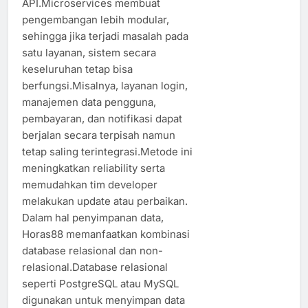
API.Microservices membuat
pengembangan lebih modular,
sehingga jika terjadi masalah pada
satu layanan, sistem secara
keseluruhan tetap bisa
berfungsi.Misalnya, layanan login,
manajemen data pengguna,
pembayaran, dan notifikasi dapat
berjalan secara terpisah namun
tetap saling terintegrasi.Metode ini
meningkatkan reliability serta
memudahkan tim developer
melakukan update atau perbaikan.
Dalam hal penyimpanan data,
Horas88 memanfaatkan kombinasi
database relasional dan non-
relasional.Database relasional
seperti PostgreSQL atau MySQL
digunakan untuk menyimpan data