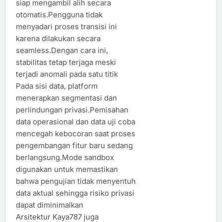
siap mengambil alih secara
otomatis.Pengguna tidak
menyadari proses transisi ini
karena dilakukan secara
seamless.Dengan cara ini,
stabilitas tetap terjaga meski
terjadi anomali pada satu titik
Pada sisi data, platform
menerapkan segmentasi dan
perlindungan privasi.Pemisahan
data operasional dan data uji coba
mencegah kebocoran saat proses
pengembangan fitur baru sedang
berlangsung.Mode sandbox
digunakan untuk memastikan
bahwa pengujian tidak menyentuh
data aktual sehingga risiko privasi
dapat diminimalkan
Arsitektur Kaya787 juga