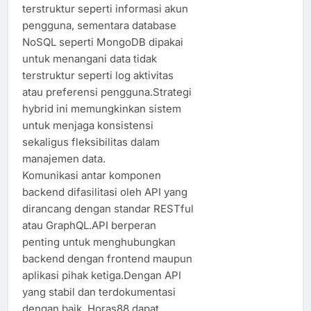
terstruktur seperti informasi akun
pengguna, sementara database
NoSQL seperti MongoDB dipakai
untuk menangani data tidak
terstruktur seperti log aktivitas
atau preferensi pengguna.Strategi
hybrid ini memungkinkan sistem
untuk menjaga konsistensi
sekaligus fleksibilitas dalam
manajemen data.
Komunikasi antar komponen
backend difasilitasi oleh API yang
dirancang dengan standar RESTful
atau GraphQL.API berperan
penting untuk menghubungkan
backend dengan frontend maupun
aplikasi pihak ketiga.Dengan API
yang stabil dan terdokumentasi
dengan baik, Horas88 dapat