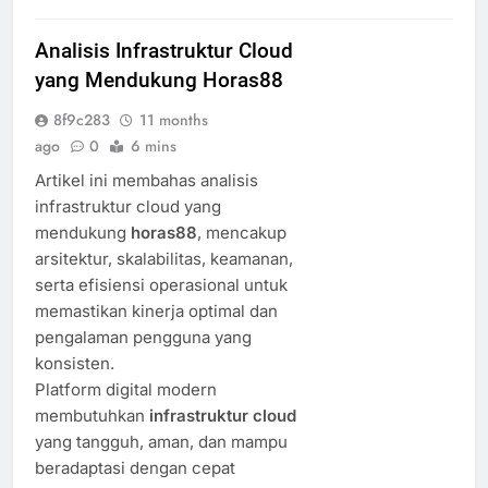
Analisis Infrastruktur Cloud
yang Mendukung Horas88
8f9c283
11 months
ago
0
6 mins
Artikel ini membahas analisis
infrastruktur cloud yang
mendukung
horas88
, mencakup
arsitektur, skalabilitas, keamanan,
serta efisiensi operasional untuk
memastikan kinerja optimal dan
pengalaman pengguna yang
konsisten.
Platform digital modern
membutuhkan
infrastruktur cloud
yang tangguh, aman, dan mampu
beradaptasi dengan cepat