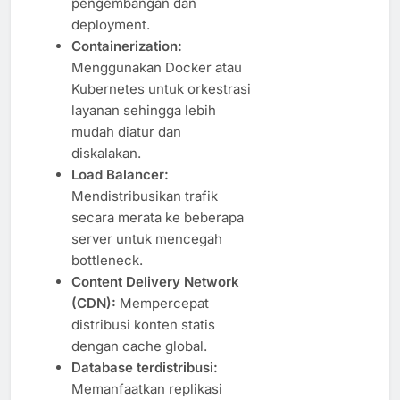
pengembangan dan
deployment.
Containerization:
Menggunakan Docker atau
Kubernetes untuk orkestrasi
layanan sehingga lebih
mudah diatur dan
diskalakan.
Load Balancer:
Mendistribusikan trafik
secara merata ke beberapa
server untuk mencegah
bottleneck.
Content Delivery Network
(CDN):
Mempercepat
distribusi konten statis
dengan cache global.
Database terdistribusi:
Memanfaatkan replikasi