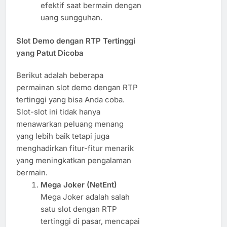
efektif saat bermain dengan
uang sungguhan.
Slot Demo dengan RTP Tertinggi
yang Patut Dicoba
Berikut adalah beberapa
permainan slot demo dengan RTP
tertinggi yang bisa Anda coba.
Slot-slot ini tidak hanya
menawarkan peluang menang
yang lebih baik tetapi juga
menghadirkan fitur-fitur menarik
yang meningkatkan pengalaman
bermain.
Mega Joker (NetEnt)
Mega Joker adalah salah
satu slot dengan RTP
tertinggi di pasar, mencapai