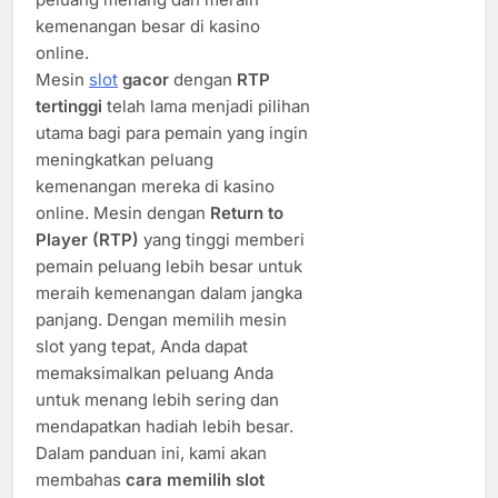
kemenangan besar di kasino
online.
Mesin
slot
gacor
dengan
RTP
tertinggi
telah lama menjadi pilihan
utama bagi para pemain yang ingin
meningkatkan peluang
kemenangan mereka di kasino
online. Mesin dengan
Return to
Player (RTP)
yang tinggi memberi
pemain peluang lebih besar untuk
meraih kemenangan dalam jangka
panjang. Dengan memilih mesin
slot yang tepat, Anda dapat
memaksimalkan peluang Anda
untuk menang lebih sering dan
mendapatkan hadiah lebih besar.
Dalam panduan ini, kami akan
membahas
cara memilih slot