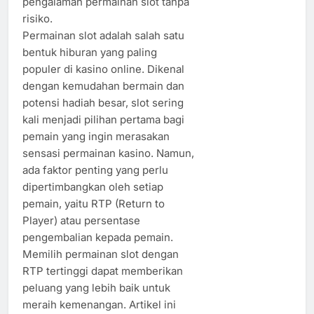
pengalaman permainan slot tanpa
risiko.
Permainan slot adalah salah satu
bentuk hiburan yang paling
populer di kasino online. Dikenal
dengan kemudahan bermain dan
potensi hadiah besar, slot sering
kali menjadi pilihan pertama bagi
pemain yang ingin merasakan
sensasi permainan kasino. Namun,
ada faktor penting yang perlu
dipertimbangkan oleh setiap
pemain, yaitu RTP (Return to
Player) atau persentase
pengembalian kepada pemain.
Memilih permainan slot dengan
RTP tertinggi dapat memberikan
peluang yang lebih baik untuk
meraih kemenangan. Artikel ini