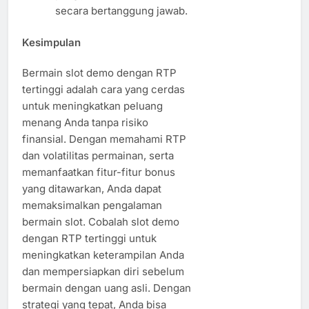
secara bertanggung jawab.
Kesimpulan
Bermain slot demo dengan RTP
tertinggi adalah cara yang cerdas
untuk meningkatkan peluang
menang Anda tanpa risiko
finansial. Dengan memahami RTP
dan volatilitas permainan, serta
memanfaatkan fitur-fitur bonus
yang ditawarkan, Anda dapat
memaksimalkan pengalaman
bermain slot. Cobalah slot demo
dengan RTP tertinggi untuk
meningkatkan keterampilan Anda
dan mempersiapkan diri sebelum
bermain dengan uang asli. Dengan
strategi yang tepat, Anda bisa