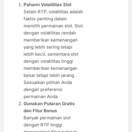
Pahami Volatilitas Slot
Selain RTP, volatilitas adalah
faktor penting dalam
memilih permainan slot. Slot
dengan volatilitas rendah
memberikan kemenangan
yang lebih sering tetapi
lebih kecil, sementara slot
dengan volatilitas tinggi
memberikan kemenangan
besar tetapi lebih jarang.
Sesuaikan pilihan Anda
dengan preferensi
permainan Anda.
Gunakan Putaran Gratis
dan Fitur Bonus
Banyak permainan slot
dengan RTP tinggi
menawarkan fitur putaran