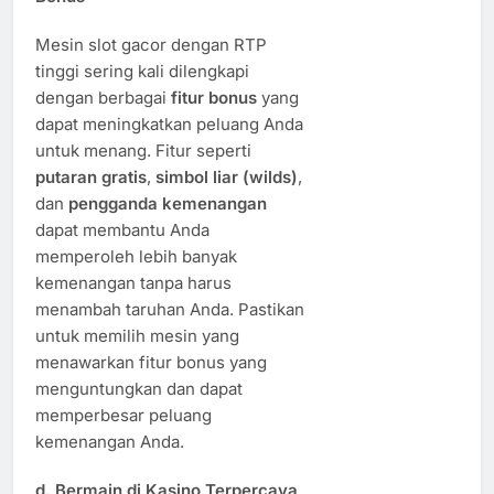
Mesin slot gacor dengan RTP
tinggi sering kali dilengkapi
dengan berbagai
fitur bonus
yang
dapat meningkatkan peluang Anda
untuk menang. Fitur seperti
putaran gratis
,
simbol liar (wilds)
,
dan
pengganda kemenangan
dapat membantu Anda
memperoleh lebih banyak
kemenangan tanpa harus
menambah taruhan Anda. Pastikan
untuk memilih mesin yang
menawarkan fitur bonus yang
menguntungkan dan dapat
memperbesar peluang
kemenangan Anda.
d.
Bermain di Kasino Terpercaya