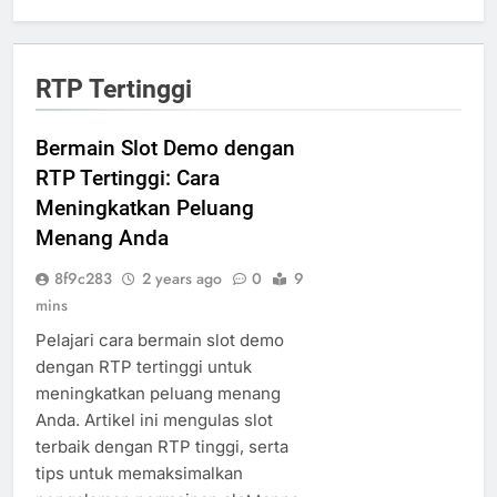
RTP Tertinggi
Bermain Slot Demo dengan
RTP Tertinggi: Cara
Meningkatkan Peluang
Menang Anda
8f9c283
2 years ago
0
9
mins
Pelajari cara bermain slot demo
dengan RTP tertinggi untuk
meningkatkan peluang menang
Anda. Artikel ini mengulas slot
terbaik dengan RTP tinggi, serta
tips untuk memaksimalkan