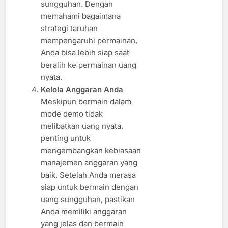
sungguhan. Dengan
memahami bagaimana
strategi taruhan
mempengaruhi permainan,
Anda bisa lebih siap saat
beralih ke permainan uang
nyata.
Kelola Anggaran Anda
Meskipun bermain dalam
mode demo tidak
melibatkan uang nyata,
penting untuk
mengembangkan kebiasaan
manajemen anggaran yang
baik. Setelah Anda merasa
siap untuk bermain dengan
uang sungguhan, pastikan
Anda memiliki anggaran
yang jelas dan bermain