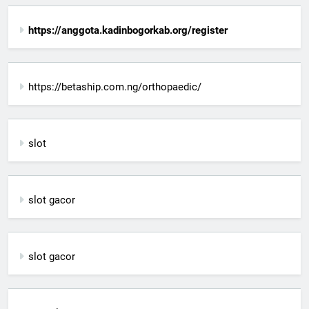
https://anggota.kadinbogorkab.org/register
https://betaship.com.ng/orthopaedic/
slot
slot gacor
slot gacor