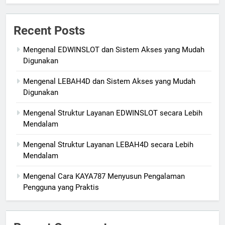
Recent Posts
Mengenal EDWINSLOT dan Sistem Akses yang Mudah
Digunakan
Mengenal LEBAH4D dan Sistem Akses yang Mudah
Digunakan
Mengenal Struktur Layanan EDWINSLOT secara Lebih
Mendalam
Mengenal Struktur Layanan LEBAH4D secara Lebih
Mendalam
Mengenal Cara KAYA787 Menyusun Pengalaman
Pengguna yang Praktis