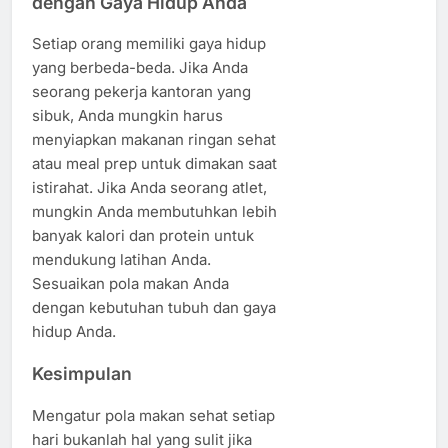
dengan Gaya Hidup Anda
Setiap orang memiliki gaya hidup
yang berbeda-beda. Jika Anda
seorang pekerja kantoran yang
sibuk, Anda mungkin harus
menyiapkan makanan ringan sehat
atau meal prep untuk dimakan saat
istirahat. Jika Anda seorang atlet,
mungkin Anda membutuhkan lebih
banyak kalori dan protein untuk
mendukung latihan Anda.
Sesuaikan pola makan Anda
dengan kebutuhan tubuh dan gaya
hidup Anda.
Kesimpulan
Mengatur pola makan sehat setiap
hari bukanlah hal yang sulit jika