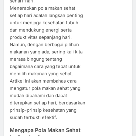
sehari-hari.
Menerapkan pola makan sehat
setiap hari adalah langkah penting
untuk menjaga kesehatan tubuh
dan mendukung energi serta
produktivitas sepanjang hari.
Namun, dengan berbagai pilihan
makanan yang ada, sering kali kita
merasa bingung tentang
bagaimana cara yang tepat untuk
memilih makanan yang sehat.
Artikel ini akan membahas cara
mengatur pola makan sehat yang
mudah dipahami dan dapat
diterapkan setiap hari, berdasarkan
prinsip-prinsip kesehatan yang
sudah terbukti efektif.
Mengapa Pola Makan Sehat