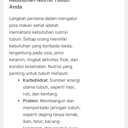
Anda
Langkah pertama dalam mengatur
pola makan sehat adalah
memahami kebutuhan nutrisi
tubuh. Setiap orang memiliki
kebutuhan yang berbeda-beda,
tergantung pada usia, jenis
kelamin, tingkat aktivitas fisik, dan
kondisi kesehatan. Nutrisi yang
penting untuk tubuh meliputi:
Karbohidrat
: Sumber energi
utama tubuh, seperti nasi,
roti, dan kentang.
Protein
: Membangun dan
memperbaiki jaringan tubuh,
seperti daging tanpa lemak,
ikan, telur, kacang-