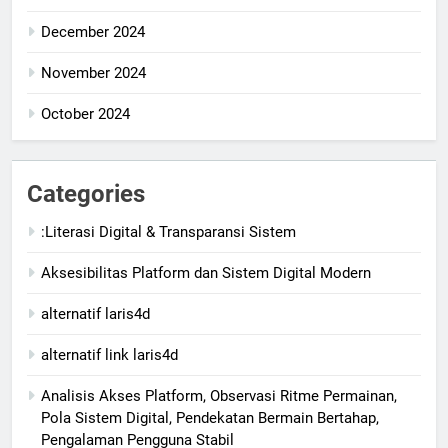
December 2024
November 2024
October 2024
Categories
:Literasi Digital & Transparansi Sistem
Aksesibilitas Platform dan Sistem Digital Modern
alternatif laris4d
alternatif link laris4d
Analisis Akses Platform, Observasi Ritme Permainan,
Pola Sistem Digital, Pendekatan Bermain Bertahap,
Pengalaman Pengguna Stabil