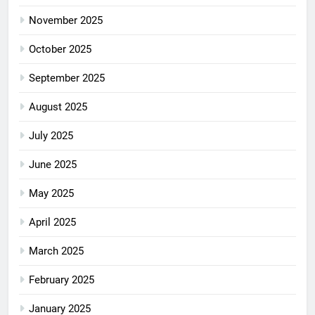
November 2025
October 2025
September 2025
August 2025
July 2025
June 2025
May 2025
April 2025
March 2025
February 2025
January 2025