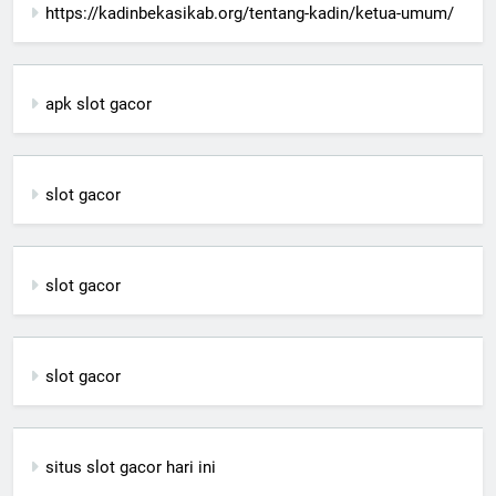
https://kadinbekasikab.org/tentang-kadin/ketua-umum/
apk slot gacor
slot gacor
slot gacor
slot gacor
situs slot gacor hari ini