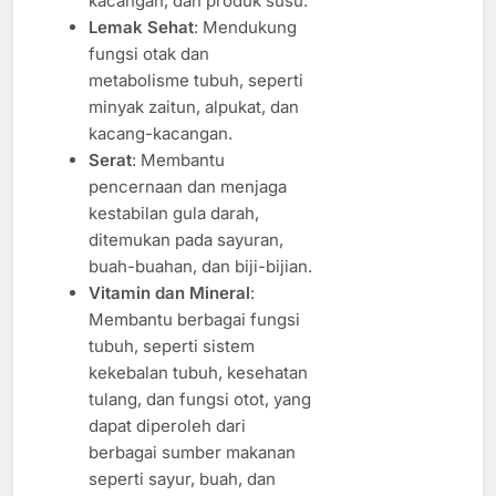
kacangan, dan produk susu.
Lemak Sehat
: Mendukung
fungsi otak dan
metabolisme tubuh, seperti
minyak zaitun, alpukat, dan
kacang-kacangan.
Serat
: Membantu
pencernaan dan menjaga
kestabilan gula darah,
ditemukan pada sayuran,
buah-buahan, dan biji-bijian.
Vitamin dan Mineral
:
Membantu berbagai fungsi
tubuh, seperti sistem
kekebalan tubuh, kesehatan
tulang, dan fungsi otot, yang
dapat diperoleh dari
berbagai sumber makanan
seperti sayur, buah, dan