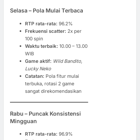
Selasa – Pola Mulai Terbaca
RTP rata-rata:
96.2%
Frekuensi scatter:
2x per
100 spin
Waktu terbaik:
10.00 – 13.00
WIB
Game aktif:
Wild Bandito,
Lucky Neko
Catatan:
Pola fitur mulai
terbuka, rotasi 2 game
sangat direkomendasikan
Rabu – Puncak Konsistensi
Mingguan
RTP rata-rata:
96.9%