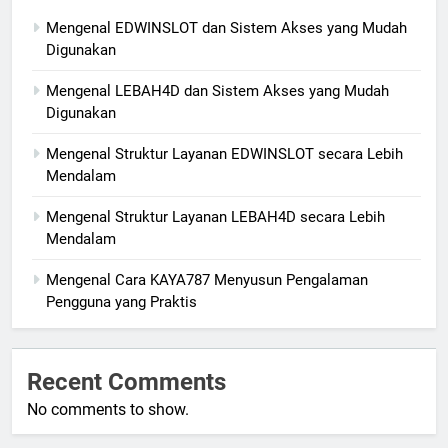
Mengenal EDWINSLOT dan Sistem Akses yang Mudah
Digunakan
Mengenal LEBAH4D dan Sistem Akses yang Mudah
Digunakan
Mengenal Struktur Layanan EDWINSLOT secara Lebih
Mendalam
Mengenal Struktur Layanan LEBAH4D secara Lebih
Mendalam
Mengenal Cara KAYA787 Menyusun Pengalaman
Pengguna yang Praktis
Recent Comments
No comments to show.