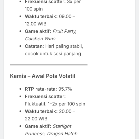
Frekuensi scatter:
3x per
100 spin
Waktu terbaik:
09.00 –
12.00 WIB
Game aktif:
Fruit Party,
Caishen Wins
Catatan:
Hari paling stabil,
cocok untuk sesi panjang
Kamis – Awal Pola Volatil
RTP rata-rata:
95.7%
Frekuensi scatter:
Fluktuatif, 1–2x per 100 spin
Waktu terbaik:
20.00 –
22.00 WIB
Game aktif:
Starlight
Princess, Dragon Hatch