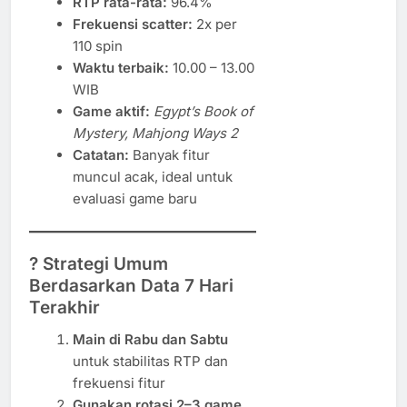
RTP rata-rata:
96.4%
Frekuensi scatter:
2x per
110 spin
Waktu terbaik:
10.00 – 13.00
WIB
Game aktif:
Egypt’s Book of
Mystery, Mahjong Ways 2
Catatan:
Banyak fitur
muncul acak, ideal untuk
evaluasi game baru
? Strategi Umum
Berdasarkan Data 7 Hari
Terakhir
Main di Rabu dan Sabtu
untuk stabilitas RTP dan
frekuensi fitur
Gunakan rotasi 2–3 game