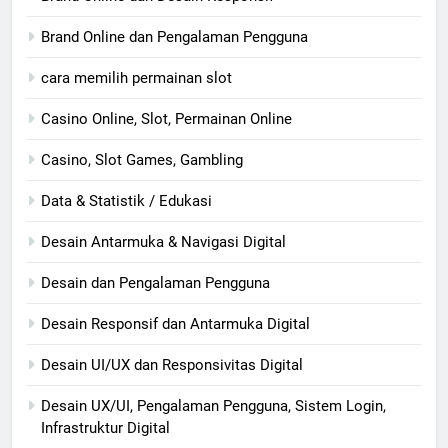
Brand Online dan Pengalaman Pengguna
cara memilih permainan slot
Casino Online, Slot, Permainan Online
Casino, Slot Games, Gambling
Data & Statistik / Edukasi
Desain Antarmuka & Navigasi Digital
Desain dan Pengalaman Pengguna
Desain Responsif dan Antarmuka Digital
Desain UI/UX dan Responsivitas Digital
Desain UX/UI, Pengalaman Pengguna, Sistem Login,
Infrastruktur Digital