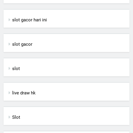
slot gacor hari ini
slot
gacor
slot
live draw hk
Slot