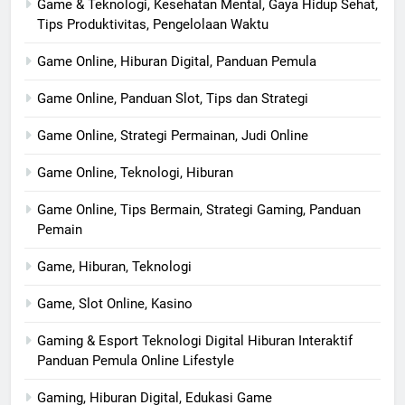
Game & Teknologi, Kesehatan Mental, Gaya Hidup Sehat,
Tips Produktivitas, Pengelolaan Waktu
Game Online, Hiburan Digital, Panduan Pemula
Game Online, Panduan Slot, Tips dan Strategi
Game Online, Strategi Permainan, Judi Online
Game Online, Teknologi, Hiburan
Game Online, Tips Bermain, Strategi Gaming, Panduan
Pemain
Game, Hiburan, Teknologi
Game, Slot Online, Kasino
Gaming & Esport Teknologi Digital Hiburan Interaktif
Panduan Pemula Online Lifestyle
Gaming, Hiburan Digital, Edukasi Game