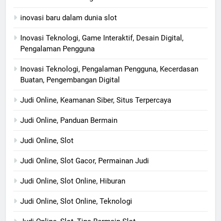
inovasi baru dalam dunia slot
Inovasi Teknologi, Game Interaktif, Desain Digital,
Pengalaman Pengguna
Inovasi Teknologi, Pengalaman Pengguna, Kecerdasan
Buatan, Pengembangan Digital
Judi Online, Keamanan Siber, Situs Terpercaya
Judi Online, Panduan Bermain
Judi Online, Slot
Judi Online, Slot Gacor, Permainan Judi
Judi Online, Slot Online, Hiburan
Judi Online, Slot Online, Teknologi