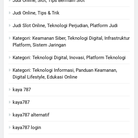
Judi Online, Slot, Tips Bermain Slot
Judi Online, Tips & Trik
Judi Slot Online, Teknologi Perjudian, Platform Judi
Kategori: Keamanan Siber, Teknologi Digital, Infrastruktur
Platform, Sistem Jaringan
Kategori: Teknologi Digital, Inovasi, Platform Teknologi
Kategori: Teknologi Informasi, Panduan Keamanan,
Digital Lifestyle, Edukasi Online
kaya 787
kaya787
kaya787 alternatif
kaya787 login