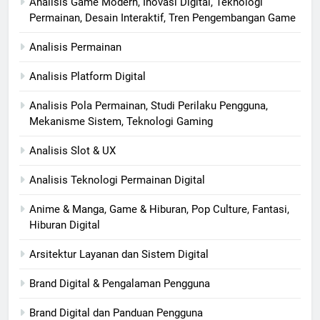
Analisis Game Modern, Inovasi Digital, Teknologi
Permainan, Desain Interaktif, Tren Pengembangan Game
Analisis Permainan
Analisis Platform Digital
Analisis Pola Permainan, Studi Perilaku Pengguna,
Mekanisme Sistem, Teknologi Gaming
Analisis Slot & UX
Analisis Teknologi Permainan Digital
Anime & Manga, Game & Hiburan, Pop Culture, Fantasi,
Hiburan Digital
Arsitektur Layanan dan Sistem Digital
Brand Digital & Pengalaman Pengguna
Brand Digital dan Panduan Pengguna