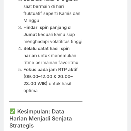
saat bermain di hari
fluktuatif seperti Kamis dan
Minggu
Hindari spin panjang di
Jumat
kecuali kamu siap
menghadapi volatilitas tinggi
Selalu catat hasil spin
harian
untuk menemukan
ritme permainan favoritmu
Fokus pada jam RTP aktif
(09.00–12.00 & 20.00–
23.00 WIB)
untuk hasil
optimal
Kesimpulan: Data
Harian Menjadi Senjata
Strategis