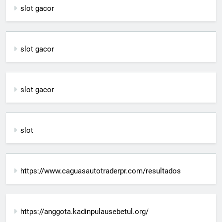
slot gacor
slot gacor
slot gacor
slot
https://www.caguasautotraderpr.com/resultados
https://anggota.kadinpulausebetul.org/