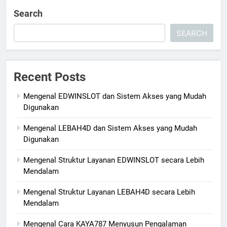
Search
SEARCH
Recent Posts
Mengenal EDWINSLOT dan Sistem Akses yang Mudah
Digunakan
Mengenal LEBAH4D dan Sistem Akses yang Mudah
Digunakan
Mengenal Struktur Layanan EDWINSLOT secara Lebih
Mendalam
Mengenal Struktur Layanan LEBAH4D secara Lebih
Mendalam
Mengenal Cara KAYA787 Menyusun Pengalaman