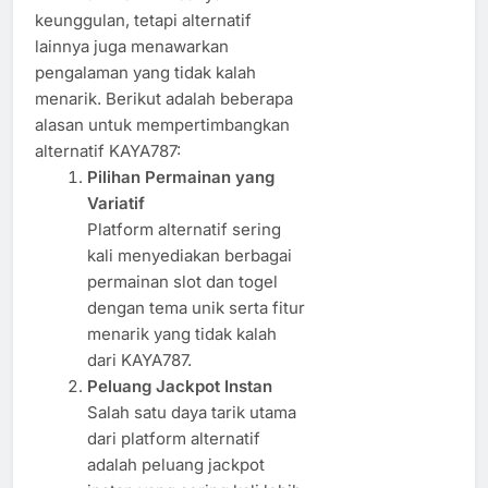
keunggulan, tetapi alternatif
lainnya juga menawarkan
pengalaman yang tidak kalah
menarik. Berikut adalah beberapa
alasan untuk mempertimbangkan
alternatif KAYA787:
Pilihan Permainan yang
Variatif
Platform alternatif sering
kali menyediakan berbagai
permainan slot dan togel
dengan tema unik serta fitur
menarik yang tidak kalah
dari KAYA787.
Peluang Jackpot Instan
Salah satu daya tarik utama
dari platform alternatif
adalah peluang jackpot