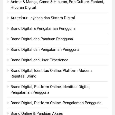
Anime & Manga, Game & Hiburan, Pop Culture, Fantasi,
Hiburan Digital
Arsitektur Layanan dan Sistem Digital
Brand Digital & Pengalaman Pengguna
Brand Digital dan Panduan Pengguna
Brand Digital dan Pengalaman Pengguna
Brand Digital dan User Experience
Brand Digital, Identitas Online, Platform Modern,
Reputasi Brand
Brand Digital, Platform Online, Identitas Digital,
Pengalaman Pengguna
Brand Digital, Platform Online, Pengalaman Pengguna
Brand Online & Panduan Akses