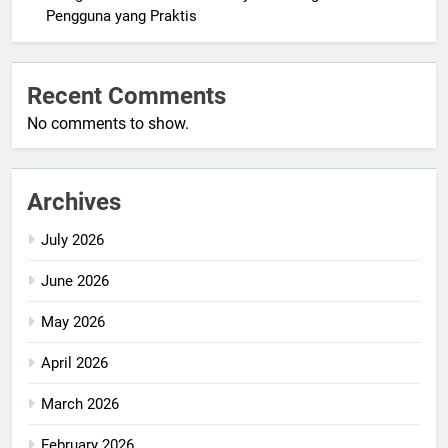
Pengguna yang Praktis
Recent Comments
No comments to show.
Archives
July 2026
June 2026
May 2026
April 2026
March 2026
February 2026