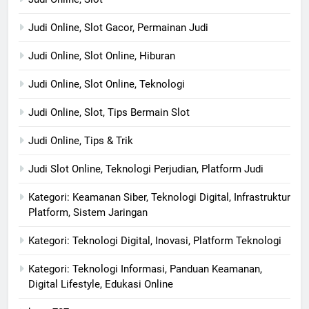
Judi Online, Slot Gacor, Permainan Judi
Judi Online, Slot Online, Hiburan
Judi Online, Slot Online, Teknologi
Judi Online, Slot, Tips Bermain Slot
Judi Online, Tips & Trik
Judi Slot Online, Teknologi Perjudian, Platform Judi
Kategori: Keamanan Siber, Teknologi Digital, Infrastruktur
Platform, Sistem Jaringan
Kategori: Teknologi Digital, Inovasi, Platform Teknologi
Kategori: Teknologi Informasi, Panduan Keamanan,
Digital Lifestyle, Edukasi Online