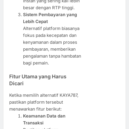
instan yang sering kali lebih
besar dengan RTP tinggi.
Sistem Pembayaran yang
Lebih Cepat
Alternatif platform biasanya
fokus pada kecepatan dan
kenyamanan dalam proses
pembayaran, memberikan
pengalaman tanpa hambatan
bagi pemain.
Fitur Utama yang Harus
Dicari
Ketika memilih alternatif KAYA787,
pastikan platform tersebut
menawarkan fitur berikut:
Keamanan Data dan
Transaksi