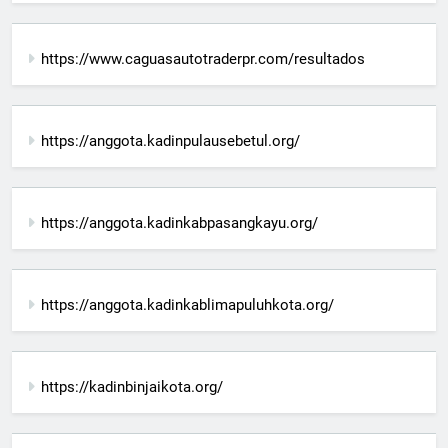
https://www.caguasautotraderpr.com/resultados
https://anggota.kadinpulausebetul.org/
https://anggota.kadinkabpasangkayu.org/
https://anggota.kadinkablimapuluhkota.org/
https://kadinbinjaikota.org/