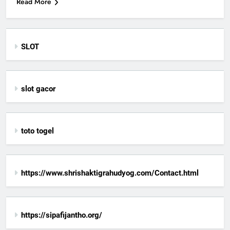
Read More
SLOT
slot gacor
toto togel
https://www.shrishaktigrahudyog.com/Contact.html
https://sipafijantho.org/