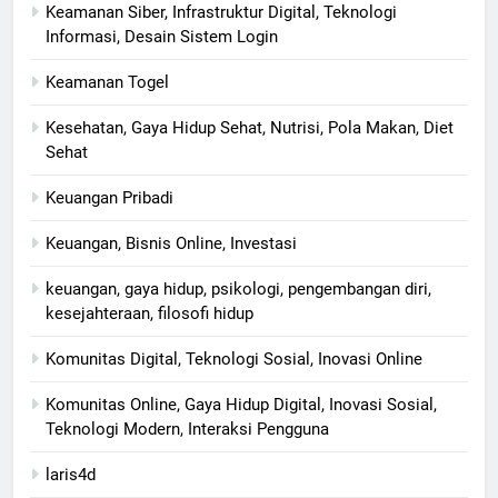
Keamanan Siber, Infrastruktur Digital, Teknologi
Informasi, Desain Sistem Login
Keamanan Togel
Kesehatan, Gaya Hidup Sehat, Nutrisi, Pola Makan, Diet
Sehat
Keuangan Pribadi
Keuangan, Bisnis Online, Investasi
keuangan, gaya hidup, psikologi, pengembangan diri,
kesejahteraan, filosofi hidup
Komunitas Digital, Teknologi Sosial, Inovasi Online
Komunitas Online, Gaya Hidup Digital, Inovasi Sosial,
Teknologi Modern, Interaksi Pengguna
laris4d