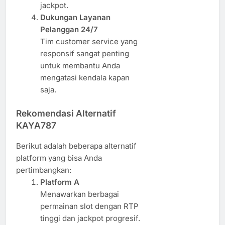
jackpot.
Dukungan Layanan
Pelanggan 24/7
Tim customer service yang
responsif sangat penting
untuk membantu Anda
mengatasi kendala kapan
saja.
Rekomendasi Alternatif
KAYA787
Berikut adalah beberapa alternatif
platform yang bisa Anda
pertimbangkan:
Platform A
Menawarkan berbagai
permainan slot dengan RTP
tinggi dan jackpot progresif.