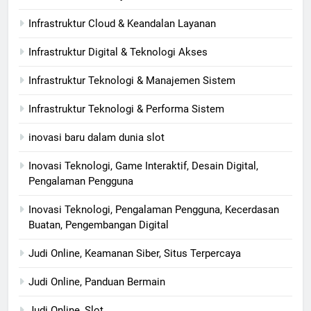
Infrastruktur Cloud & Keandalan Layanan
Infrastruktur Digital & Teknologi Akses
Infrastruktur Teknologi & Manajemen Sistem
Infrastruktur Teknologi & Performa Sistem
inovasi baru dalam dunia slot
Inovasi Teknologi, Game Interaktif, Desain Digital,
Pengalaman Pengguna
Inovasi Teknologi, Pengalaman Pengguna, Kecerdasan
Buatan, Pengembangan Digital
Judi Online, Keamanan Siber, Situs Terpercaya
Judi Online, Panduan Bermain
Judi Online, Slot