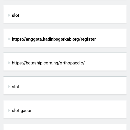
slot
https://anggota.kadinbogorkab.org/register
https://betaship.com.ng/orthopaedic/
slot
slot gacor