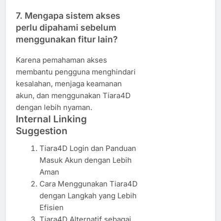
7. Mengapa sistem akses
perlu dipahami sebelum
menggunakan fitur lain?
Karena pemahaman akses
membantu pengguna menghindari
kesalahan, menjaga keamanan
akun, dan menggunakan Tiara4D
dengan lebih nyaman.
Internal Linking
Suggestion
Tiara4D Login dan Panduan
Masuk Akun dengan Lebih
Aman
Cara Menggunakan Tiara4D
dengan Langkah yang Lebih
Efisien
Tiara4D Alternatif sebagai