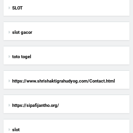
SLOT
slot gacor
toto togel
https://www.shrishaktigrahudyog.com/Contact.html
https://sipafijantho.org/
slot