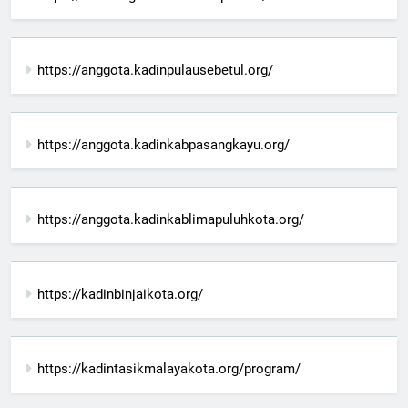
https://anggota.kadinpulausebetul.org/
https://anggota.kadinkabpasangkayu.org/
https://anggota.kadinkablimapuluhkota.org/
https://kadinbinjaikota.org/
https://kadintasikmalayakota.org/program/