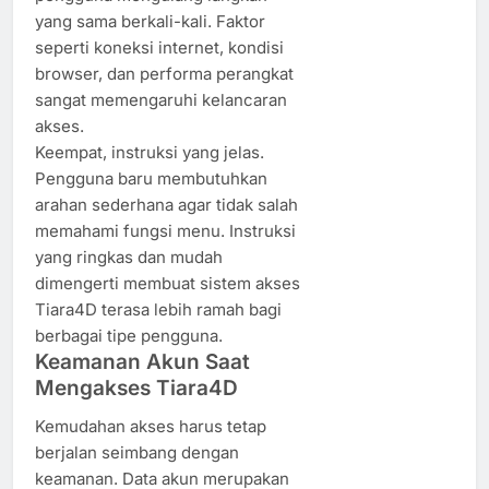
yang sama berkali-kali. Faktor
seperti koneksi internet, kondisi
browser, dan performa perangkat
sangat memengaruhi kelancaran
akses.
Keempat, instruksi yang jelas.
Pengguna baru membutuhkan
arahan sederhana agar tidak salah
memahami fungsi menu. Instruksi
yang ringkas dan mudah
dimengerti membuat sistem akses
Tiara4D terasa lebih ramah bagi
berbagai tipe pengguna.
Keamanan Akun Saat
Mengakses Tiara4D
Kemudahan akses harus tetap
berjalan seimbang dengan
keamanan. Data akun merupakan