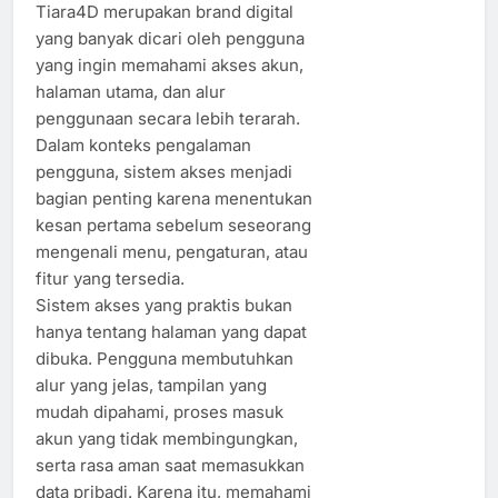
Tiara4D merupakan brand digital
yang banyak dicari oleh pengguna
yang ingin memahami akses akun,
halaman utama, dan alur
penggunaan secara lebih terarah.
Dalam konteks pengalaman
pengguna, sistem akses menjadi
bagian penting karena menentukan
kesan pertama sebelum seseorang
mengenali menu, pengaturan, atau
fitur yang tersedia.
Sistem akses yang praktis bukan
hanya tentang halaman yang dapat
dibuka. Pengguna membutuhkan
alur yang jelas, tampilan yang
mudah dipahami, proses masuk
akun yang tidak membingungkan,
serta rasa aman saat memasukkan
data pribadi. Karena itu, memahami