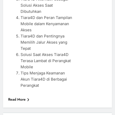
Solusi Akses Saat
Dibutuhkan
Tiara4D dan Peran Tampilan
Mobile dalam Kenyamanan
Akses
Tiara4D dan Pentingnya
Memilih Jalur Akses yang
Tepat
Solusi Saat Akses Tiara4D
Terasa Lambat di Perangkat
Mobile
Tips Menjaga Keamanan
Akun Tiara4D di Berbagai
Perangkat
Read More