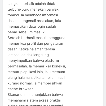
Langkah terbaik adalah tidak
terburu-buru menekan banyak
tombol. Ia membaca informasi
dasar, mengenali area akun, lalu
memastikan data login sudah
benar sebelum masuk.
Setelah berhasil masuk, pengguna
memeriksa profil dan pengaturan
dasar. Ketika halaman terasa
lambat, ia tidak langsung
menyimpulkan bahwa platform
bermasalah. Ia memeriksa koneksi,
menutup aplikasi lain, lalu memuat
ulang halaman. Jika tampilan masih
kurang normal, ia membersihkan
cache browser.
Skenario ini menunjukkan bahwa
memahami sistem akses praktis
bukan hanya tentang mengetahui