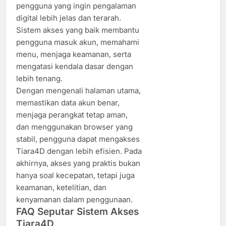
pengguna yang ingin pengalaman
digital lebih jelas dan terarah.
Sistem akses yang baik membantu
pengguna masuk akun, memahami
menu, menjaga keamanan, serta
mengatasi kendala dasar dengan
lebih tenang.
Dengan mengenali halaman utama,
memastikan data akun benar,
menjaga perangkat tetap aman,
dan menggunakan browser yang
stabil, pengguna dapat mengakses
Tiara4D dengan lebih efisien. Pada
akhirnya, akses yang praktis bukan
hanya soal kecepatan, tetapi juga
keamanan, ketelitian, dan
kenyamanan dalam penggunaan.
FAQ Seputar Sistem Akses
Tiara4D