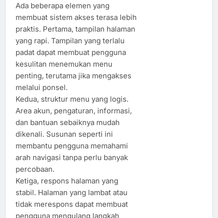
Ada beberapa elemen yang
membuat sistem akses terasa lebih
praktis. Pertama, tampilan halaman
yang rapi. Tampilan yang terlalu
padat dapat membuat pengguna
kesulitan menemukan menu
penting, terutama jika mengakses
melalui ponsel.
Kedua, struktur menu yang logis.
Area akun, pengaturan, informasi,
dan bantuan sebaiknya mudah
dikenali. Susunan seperti ini
membantu pengguna memahami
arah navigasi tanpa perlu banyak
percobaan.
Ketiga, respons halaman yang
stabil. Halaman yang lambat atau
tidak merespons dapat membuat
pengguna mengulang langkah