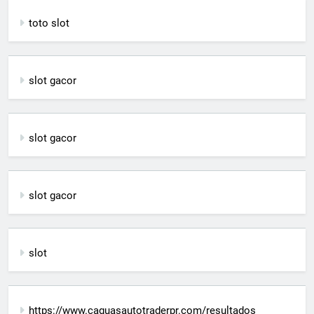
toto slot
slot gacor
slot gacor
slot gacor
slot
https://www.caguasautotraderpr.com/resultados