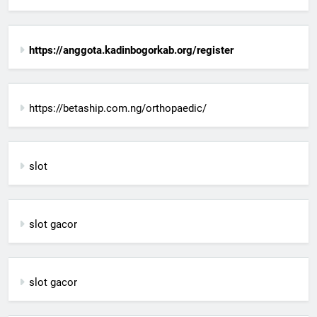
https://anggota.kadinbogorkab.org/register
https://betaship.com.ng/orthopaedic/
slot
slot gacor
slot gacor