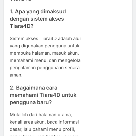
1. Apa yang dimaksud
dengan sistem akses
Tiara4D?
Sistem akses Tiara4D adalah alur
yang digunakan pengguna untuk
membuka halaman, masuk akun,
memahami menu, dan mengelola
pengalaman penggunaan secara
aman.
2. Bagaimana cara
memahami Tiara4D untuk
pengguna baru?
Mulailah dari halaman utama,
kenali area akun, baca informasi
dasar, lalu pahami menu profil,