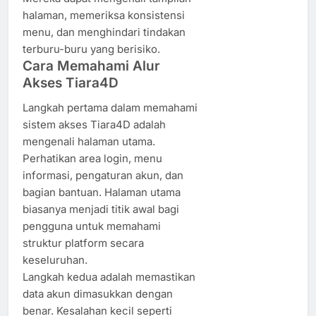
halaman, memeriksa konsistensi
menu, dan menghindari tindakan
terburu-buru yang berisiko.
Cara Memahami Alur
Akses Tiara4D
Langkah pertama dalam memahami
sistem akses Tiara4D adalah
mengenali halaman utama.
Perhatikan area login, menu
informasi, pengaturan akun, dan
bagian bantuan. Halaman utama
biasanya menjadi titik awal bagi
pengguna untuk memahami
struktur platform secara
keseluruhan.
Langkah kedua adalah memastikan
data akun dimasukkan dengan
benar. Kesalahan kecil seperti