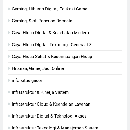
Gaming, Hiburan Digital, Edukasi Game
Gaming, Slot, Panduan Bermain
Gaya Hidup Digital & Kesehatan Modern
Gaya Hidup Digital, Teknologi, Generasi Z
Gaya Hidup Sehat & Keseimbangan Hidup
Hiburan, Game, Judi Online
info situs gacor
Infrastruktur & Kinerja Sistem
Infrastruktur Cloud & Keandalan Layanan
Infrastruktur Digital & Teknologi Akses
Infrastruktur Teknologi & Manajemen Sistem