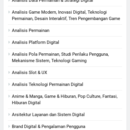
Analisis Data Permainan & Strategi Digital
Analisis Game Modern, Inovasi Digital, Teknologi
Permainan, Desain Interaktif, Tren Pengembangan Game
Analisis Permainan
Analisis Platform Digital
Analisis Pola Permainan, Studi Perilaku Pengguna,
Mekanisme Sistem, Teknologi Gaming
Analisis Slot & UX
Analisis Teknologi Permainan Digital
Anime & Manga, Game & Hiburan, Pop Culture, Fantasi,
Hiburan Digital
Arsitektur Layanan dan Sistem Digital
Brand Digital & Pengalaman Pengguna