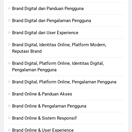
Brand Digital dan Panduan Pengguna
Brand Digital dan Pengalaman Pengguna
Brand Digital dan User Experience
Brand Digital, Identitas Online, Platform Modern,
Reputasi Brand
Brand Digital, Platform Online, Identitas Digital,
Pengalaman Pengguna
Brand Digital, Platform Online, Pengalaman Pengguna
Brand Online & Panduan Akses
Brand Online & Pengalaman Pengguna
Brand Online & Sistem Responsif
Brand Online & User Experience