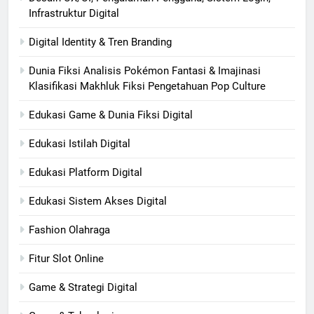
Infrastruktur Digital
Digital Identity & Tren Branding
Dunia Fiksi Analisis Pokémon Fantasi & Imajinasi
Klasifikasi Makhluk Fiksi Pengetahuan Pop Culture
Edukasi Game & Dunia Fiksi Digital
Edukasi Istilah Digital
Edukasi Platform Digital
Edukasi Sistem Akses Digital
Fashion Olahraga
Fitur Slot Online
Game & Strategi Digital