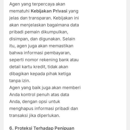
Agen yang terpercaya akan
mematuhi
Kebijakan Privasi
yang
jelas dan transparan. Kebijakan ini
akan menjelaskan bagaimana data
pribadi pemain dikumpulkan,
disimpan, dan digunakan. Selain
itu, agen juga akan memastikan
bahwa informasi pembayaran,
seperti nomor rekening bank atau
detail kartu kredit, tidak akan
dibagikan kepada pihak ketiga
tanpa izin.
Agen yang baik juga akan memberi
Anda kontrol penuh atas data
Anda, dengan opsi untuk
menghapus informasi pribadi dan
transaksi jika diperlukan.
6. Proteksi Terhadap Penipuan