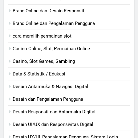
Brand Online dan Desain Responsif
Brand Online dan Pengalaman Pengguna
cara memilih permainan slot
Casino Online, Slot, Permainan Online
Casino, Slot Games, Gambling
Data & Statistik / Edukasi
Desain Antarmuka & Navigasi Digital
Desain dan Pengalaman Pengguna
Desain Responsif dan Antarmuka Digital
Desain UI/UX dan Responsivitas Digital
Desain UX/UI, Pengalaman Pengguna, Sistem Login,