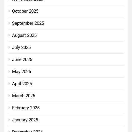
October 2025
September 2025
August 2025
July 2025
June 2025
May 2025
April 2025
March 2025
February 2025
January 2025