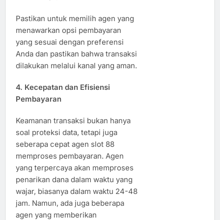
Pastikan untuk memilih agen yang
menawarkan opsi pembayaran
yang sesuai dengan preferensi
Anda dan pastikan bahwa transaksi
dilakukan melalui kanal yang aman.
4. Kecepatan dan Efisiensi
Pembayaran
Keamanan transaksi bukan hanya
soal proteksi data, tetapi juga
seberapa cepat agen slot 88
memproses pembayaran. Agen
yang terpercaya akan memproses
penarikan dana dalam waktu yang
wajar, biasanya dalam waktu 24-48
jam. Namun, ada juga beberapa
agen yang memberikan