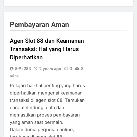
Pembayaran Aman
Agen Slot 88 dan Keamanan
Transaksi: Hal yang Harus
Diperhatikan
8f9c283
2 years ago
0
8
mins
Pelajari hal-hal penting yang harus
diperhatikan mengenai keamanan
transaksi di agen slot 88. Temukan
cara melindungi data dan
memastikan proses pembayaran
yang aman saat bermain.
Dalam dunia perjudian online,
terutama di agen slot 88,