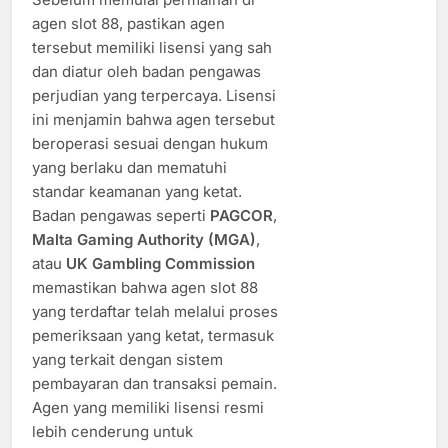
agen slot 88, pastikan agen
tersebut memiliki lisensi yang sah
dan diatur oleh badan pengawas
perjudian yang terpercaya. Lisensi
ini menjamin bahwa agen tersebut
beroperasi sesuai dengan hukum
yang berlaku dan mematuhi
standar keamanan yang ketat.
Badan pengawas seperti
PAGCOR
,
Malta Gaming Authority (MGA)
,
atau
UK Gambling Commission
memastikan bahwa agen slot 88
yang terdaftar telah melalui proses
pemeriksaan yang ketat, termasuk
yang terkait dengan sistem
pembayaran dan transaksi pemain.
Agen yang memiliki lisensi resmi
lebih cenderung untuk