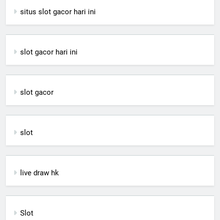
situs slot gacor hari ini
slot gacor hari ini
slot
gacor
slot
live draw hk
Slot