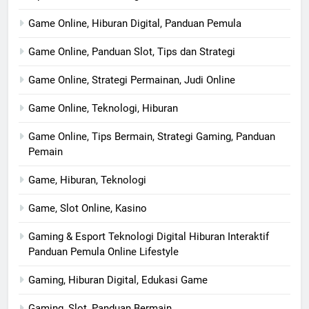
Game Online, Hiburan Digital, Panduan Pemula
Game Online, Panduan Slot, Tips dan Strategi
Game Online, Strategi Permainan, Judi Online
Game Online, Teknologi, Hiburan
Game Online, Tips Bermain, Strategi Gaming, Panduan
Pemain
Game, Hiburan, Teknologi
Game, Slot Online, Kasino
Gaming & Esport Teknologi Digital Hiburan Interaktif
Panduan Pemula Online Lifestyle
Gaming, Hiburan Digital, Edukasi Game
Gaming, Slot, Panduan Bermain