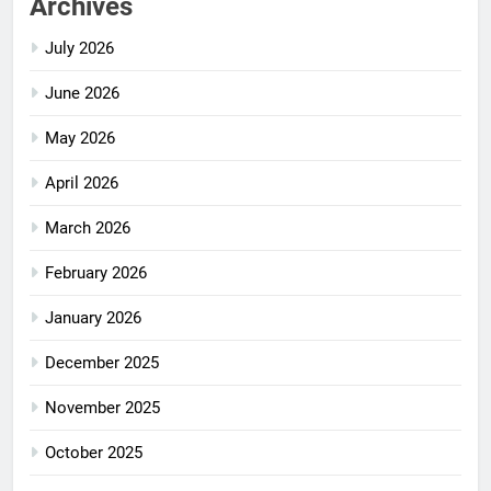
Archives
July 2026
June 2026
May 2026
April 2026
March 2026
February 2026
January 2026
December 2025
November 2025
October 2025