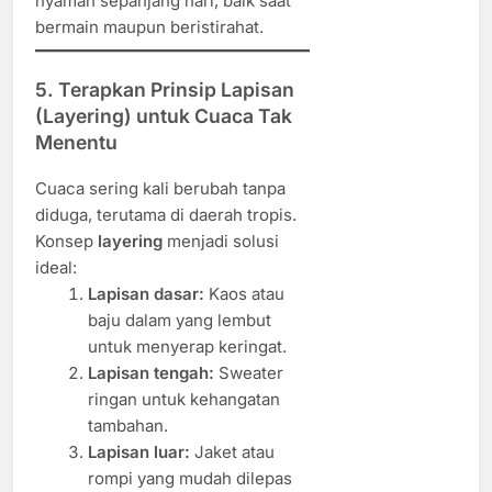
nyaman sepanjang hari, baik saat
bermain maupun beristirahat.
5. Terapkan Prinsip Lapisan
(Layering) untuk Cuaca Tak
Menentu
Cuaca sering kali berubah tanpa
diduga, terutama di daerah tropis.
Konsep
layering
menjadi solusi
ideal:
Lapisan dasar:
Kaos atau
baju dalam yang lembut
untuk menyerap keringat.
Lapisan tengah:
Sweater
ringan untuk kehangatan
tambahan.
Lapisan luar:
Jaket atau
rompi yang mudah dilepas