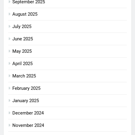
September 2025
August 2025
July 2025
June 2025
May 2025
April 2025
March 2025
February 2025
January 2025
December 2024
November 2024