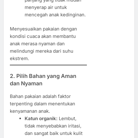
menyerap air untuk
mencegah anak kedinginan.
Menyesuaikan pakaian dengan
kondisi cuaca akan membantu
anak merasa nyaman dan
melindungi mereka dari suhu
ekstrem.
2. Pilih Bahan yang Aman
dan Nyaman
Bahan pakaian adalah faktor
terpenting dalam menentukan
kenyamanan anak.
Katun organik:
Lembut,
tidak menyebabkan iritasi,
dan sangat baik untuk kulit