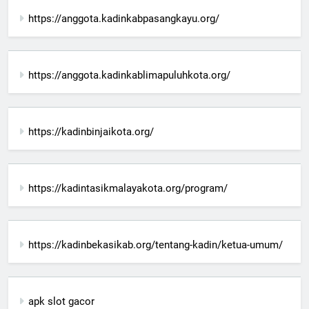
https://anggota.kadinkabpasangkayu.org/
https://anggota.kadinkablimapuluhkota.org/
https://kadinbinjaikota.org/
https://kadintasikmalayakota.org/program/
https://kadinbekasikab.org/tentang-kadin/ketua-umum/
apk slot gacor