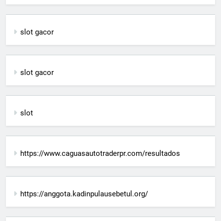
slot gacor
slot gacor
slot
https://www.caguasautotraderpr.com/resultados
https://anggota.kadinpulausebetul.org/