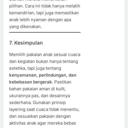
pilihan. Cara ini tidak hanya melatih
kemandirian, tapi juga memastikan
anak lebih nyaman dengan apa
yang dikenakan.
7. Kesimpulan
Memilih pakaian anak sesuai cuaca
dan kegiatan bukan hanya tentang
estetika, tapi juga tentang
kenyamanan, perlindungan, dan
kebebasan bergerak
. Pastikan
bahan pakaian aman di kulit,
ukurannya pas, dan desainnya
sederhana. Gunakan prinsip
layering saat cuaca tidak menentu,
dan sesuaikan pakaian dengan
aktivitas anak agar mereka bebas