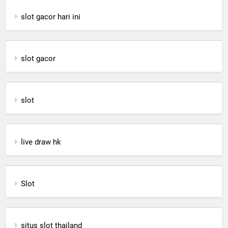
slot gacor hari ini
slot
gacor
slot
live draw hk
Slot
situs slot thailand