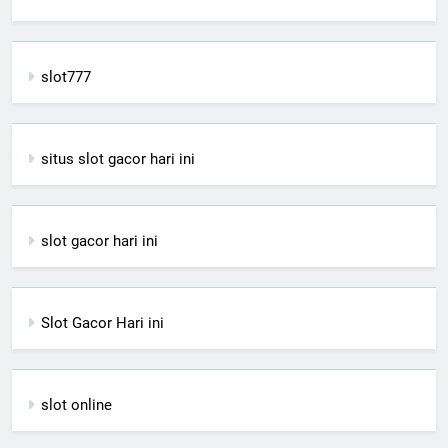
slot777
situs slot gacor hari ini
slot gacor hari ini
Slot Gacor Hari ini
slot online