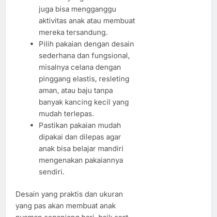
juga bisa mengganggu
aktivitas anak atau membuat
mereka tersandung.
Pilih pakaian dengan desain
sederhana dan fungsional,
misalnya celana dengan
pinggang elastis, resleting
aman, atau baju tanpa
banyak kancing kecil yang
mudah terlepas.
Pastikan pakaian mudah
dipakai dan dilepas agar
anak bisa belajar mandiri
mengenakan pakaiannya
sendiri.
Desain yang praktis dan ukuran
yang pas akan membuat anak