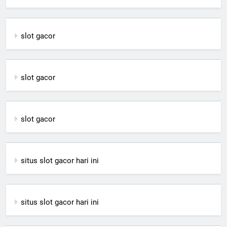
slot gacor
slot gacor
slot gacor
situs slot gacor hari ini
situs slot gacor hari ini