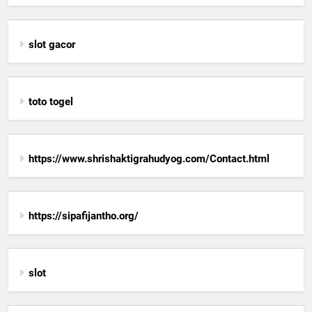
slot gacor
toto togel
https://www.shrishaktigrahudyog.com/Contact.html
https://sipafijantho.org/
slot