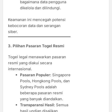
bagaimana data pengguna
dikelola dan dilindungi.
Keamanan ini mencegah potensi
kebocoran data dan serangan
siber.
3. Pilihan Pasaran Togel Resmi
Togel legal menawarkan pasaran
resmi yang diakui secara
internasional.
Pasaran Populer:
Singapore
Pools, Hongkong Pools, dan
Sydney Pools adalah
beberapa pasaran resmi
yang banyak diandalkan.
Transparansi Hasil:
Semua
hasil undian disajikan