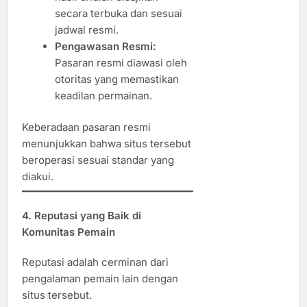
secara terbuka dan sesuai
jadwal resmi.
Pengawasan Resmi:
Pasaran resmi diawasi oleh
otoritas yang memastikan
keadilan permainan.
Keberadaan pasaran resmi
menunjukkan bahwa situs tersebut
beroperasi sesuai standar yang
diakui.
4. Reputasi yang Baik di
Komunitas Pemain
Reputasi adalah cerminan dari
pengalaman pemain lain dengan
situs tersebut.