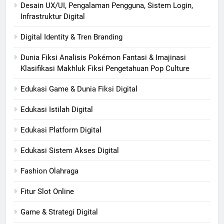
Desain UX/UI, Pengalaman Pengguna, Sistem Login,
Infrastruktur Digital
Digital Identity & Tren Branding
Dunia Fiksi Analisis Pokémon Fantasi & Imajinasi
Klasifikasi Makhluk Fiksi Pengetahuan Pop Culture
Edukasi Game & Dunia Fiksi Digital
Edukasi Istilah Digital
Edukasi Platform Digital
Edukasi Sistem Akses Digital
Fashion Olahraga
Fitur Slot Online
Game & Strategi Digital