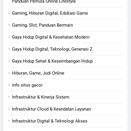
Panduan Pemula Online Lifestyle
Gaming, Hiburan Digital, Edukasi Game
Gaming, Slot, Panduan Bermain
Gaya Hidup Digital & Kesehatan Modern
Gaya Hidup Digital, Teknologi, Generasi Z
Gaya Hidup Sehat & Keseimbangan Hidup
Hiburan, Game, Judi Online
info situs gacor
Infrastruktur & Kinerja Sistem
Infrastruktur Cloud & Keandalan Layanan
Infrastruktur Digital & Teknologi Akses