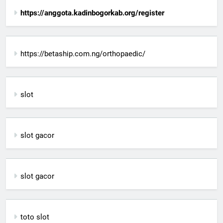
https://anggota.kadinbogorkab.org/register
https://betaship.com.ng/orthopaedic/
slot
slot gacor
slot gacor
toto slot