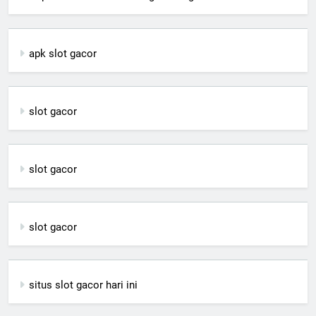
apk slot gacor
slot gacor
slot gacor
slot gacor
situs slot gacor hari ini