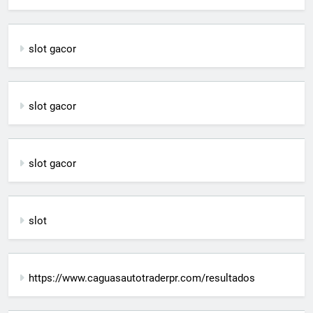
slot gacor
slot gacor
slot gacor
slot
https://www.caguasautotraderpr.com/resultados