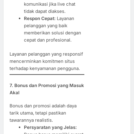
komunikasi jika live chat
tidak dapat diakses.
Respon Cepat:
Layanan
pelanggan yang baik
memberikan solusi dengan
cepat dan profesional.
Layanan pelanggan yang responsif
mencerminkan komitmen situs
terhadap kenyamanan pengguna.
7. Bonus dan Promosi yang Masuk
Akal
Bonus dan promosi adalah daya
tarik utama, tetapi pastikan
tawarannya realistis.
Persyaratan yang Jelas: