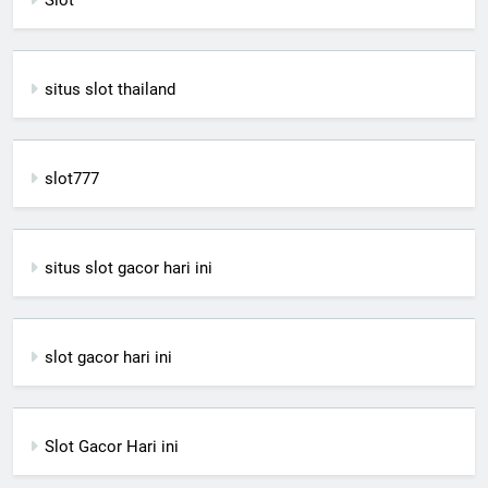
Slot
situs slot thailand
slot777
situs slot gacor hari ini
slot gacor hari ini
Slot Gacor Hari ini