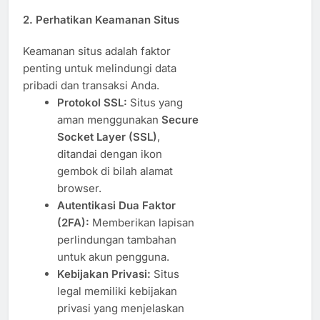
2. Perhatikan Keamanan Situs
Keamanan situs adalah faktor
penting untuk melindungi data
pribadi dan transaksi Anda.
Protokol SSL:
Situs yang
aman menggunakan
Secure
Socket Layer (SSL)
,
ditandai dengan ikon
gembok di bilah alamat
browser.
Autentikasi Dua Faktor
(2FA):
Memberikan lapisan
perlindungan tambahan
untuk akun pengguna.
Kebijakan Privasi:
Situs
legal memiliki kebijakan
privasi yang menjelaskan