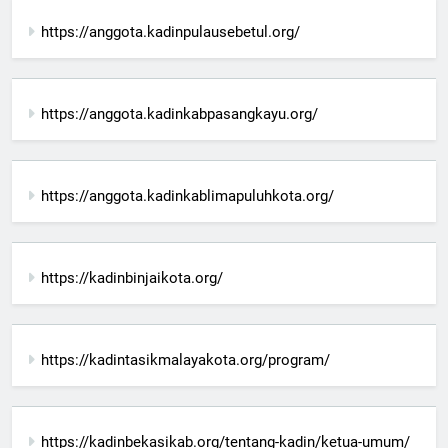
https://anggota.kadinpulausebetul.org/
https://anggota.kadinkabpasangkayu.org/
https://anggota.kadinkablimapuluhkota.org/
https://kadinbinjaikota.org/
https://kadintasikmalayakota.org/program/
https://kadinbekasikab.org/tentang-kadin/ketua-umum/