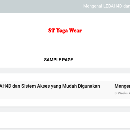
Mengenal LEBAH4D dan
Mengenal Struktur Layan
Mengenal Struktur La
Yoga Wear
Mengenal EDWINSLOT dan 
Pakaian Yoga Berkualitas Di ST Yoga Wear. Untuk Kenyamanan 
Mengenal LEBAH4D dan
SAMPLE PAGE
Mengenal Struktur Layan
Mengenal Struktur La
stem Akses yang Mudah Digunakan
Mengenal Struktu
3 Weeks Ago