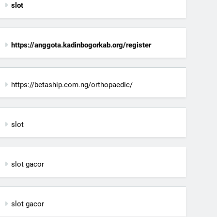
slot
https://anggota.kadinbogorkab.org/register
https://betaship.com.ng/orthopaedic/
slot
slot gacor
slot gacor