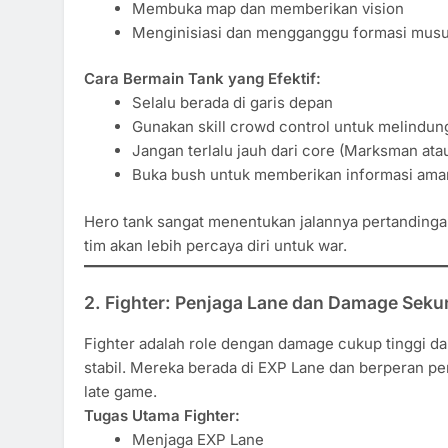
Membuka map dan memberikan vision
Menginisiasi dan mengganggu formasi mus
Cara Bermain Tank yang Efektif:
Selalu berada di garis depan
Gunakan skill crowd control untuk melindung
Jangan terlalu jauh dari core (Marksman at
Buka bush untuk memberikan informasi ama
Hero tank sangat menentukan jalannya pertandingan
tim akan lebih percaya diri untuk war.
2. Fighter: Penjaga Lane dan Damage Seku
Fighter adalah role dengan damage cukup tinggi da
stabil. Mereka berada di EXP Lane dan berperan pe
late game.
Tugas Utama Fighter:
Menjaga EXP Lane