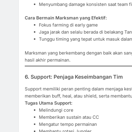
Menyumbang damage konsisten saat team fi
Cara Bermain Marksman yang Efektif:
Fokus farming di early game
Jaga jarak dan selalu berada di belakang Ta
Tunggu timing yang tepat untuk masuk dala
Marksman yang berkembang dengan baik akan san
hasil akhir permainan.
6. Support: Penjaga Keseimbangan Tim
Support memiliki peran penting dalam menjaga kest
memberikan buff, heal, atau shield, serta memban
Tugas Utama Support:
Melindungi core
Memberikan sustain atau CC
Mengatur tempo permainan
Membantu rotasi Jungler