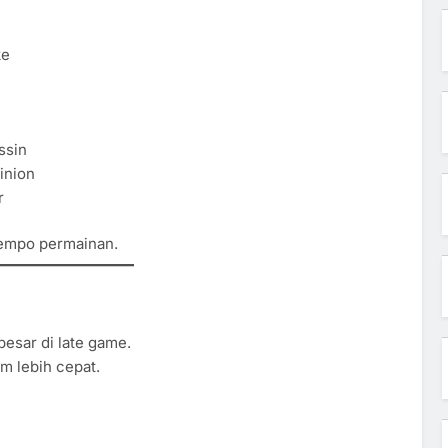
ke
ssin
inion
r
tempo permainan.
esar di late game.
m lebih cepat.