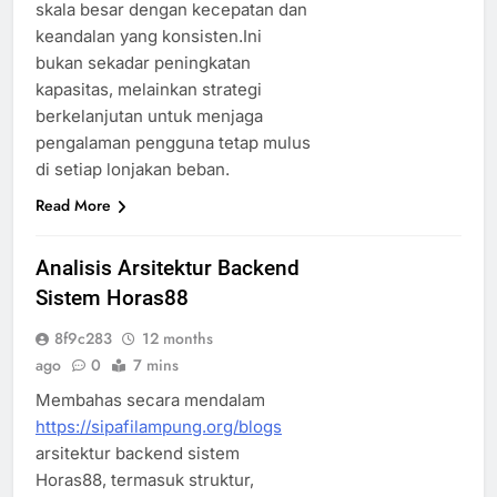
skala besar dengan kecepatan dan
keandalan yang konsisten.Ini
bukan sekadar peningkatan
kapasitas, melainkan strategi
berkelanjutan untuk menjaga
pengalaman pengguna tetap mulus
di setiap lonjakan beban.
Read More
Analisis Arsitektur Backend
Sistem Horas88
8f9c283
12 months
ago
0
7 mins
Membahas secara mendalam
https://sipafilampung.org/blogs
arsitektur backend sistem
Horas88, termasuk struktur,