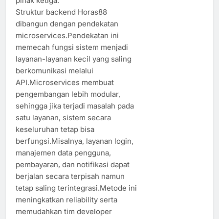
pihak ketiga.
Struktur backend Horas88
dibangun dengan pendekatan
microservices.Pendekatan ini
memecah fungsi sistem menjadi
layanan-layanan kecil yang saling
berkomunikasi melalui
API.Microservices membuat
pengembangan lebih modular,
sehingga jika terjadi masalah pada
satu layanan, sistem secara
keseluruhan tetap bisa
berfungsi.Misalnya, layanan login,
manajemen data pengguna,
pembayaran, dan notifikasi dapat
berjalan secara terpisah namun
tetap saling terintegrasi.Metode ini
meningkatkan reliability serta
memudahkan tim developer