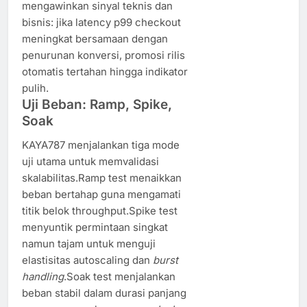
mengawinkan sinyal teknis dan
bisnis: jika latency p99 checkout
meningkat bersamaan dengan
penurunan konversi, promosi rilis
otomatis tertahan hingga indikator
pulih.
Uji Beban: Ramp, Spike,
Soak
KAYA787 menjalankan tiga mode
uji utama untuk memvalidasi
skalabilitas.Ramp test menaikkan
beban bertahap guna mengamati
titik belok throughput.Spike test
menyuntik permintaan singkat
namun tajam untuk menguji
elastisitas autoscaling dan
burst
handling
.Soak test menjalankan
beban stabil dalam durasi panjang