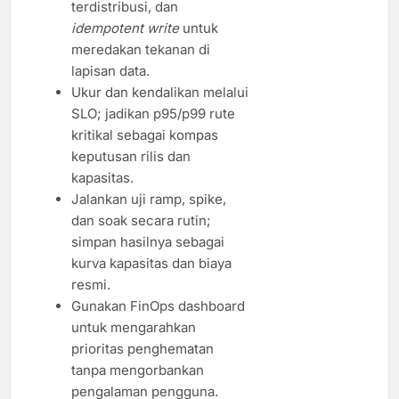
terdistribusi, dan
idempotent write
untuk
meredakan tekanan di
lapisan data.
Ukur dan kendalikan melalui
SLO; jadikan p95/p99 rute
kritikal sebagai kompas
keputusan rilis dan
kapasitas.
Jalankan uji ramp, spike,
dan soak secara rutin;
simpan hasilnya sebagai
kurva kapasitas dan biaya
resmi.
Gunakan FinOps dashboard
untuk mengarahkan
prioritas penghematan
tanpa mengorbankan
pengalaman pengguna.