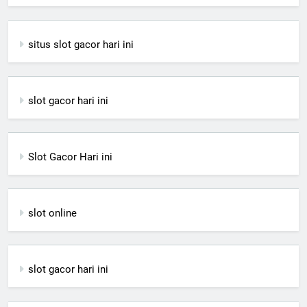
situs slot gacor hari ini
slot gacor hari ini
Slot Gacor Hari ini
slot online
slot gacor hari ini