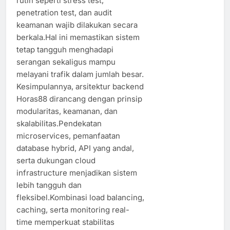
rutin seperti stress test,
penetration test, dan audit
keamanan wajib dilakukan secara
berkala.Hal ini memastikan sistem
tetap tangguh menghadapi
serangan sekaligus mampu
melayani trafik dalam jumlah besar.
Kesimpulannya, arsitektur backend
Horas88 dirancang dengan prinsip
modularitas, keamanan, dan
skalabilitas.Pendekatan
microservices, pemanfaatan
database hybrid, API yang andal,
serta dukungan cloud
infrastructure menjadikan sistem
lebih tangguh dan
fleksibel.Kombinasi load balancing,
caching, serta monitoring real-
time memperkuat stabilitas