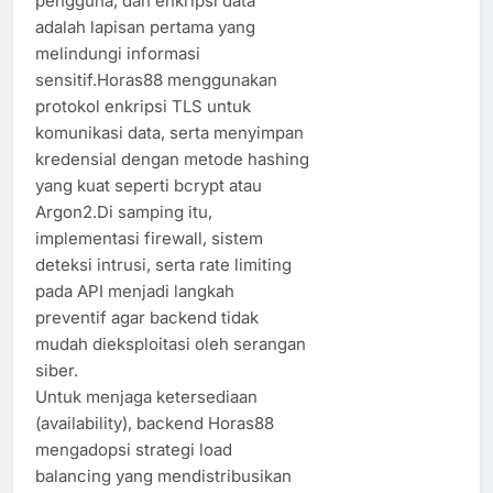
pengguna, dan enkripsi data
adalah lapisan pertama yang
melindungi informasi
sensitif.Horas88 menggunakan
protokol enkripsi TLS untuk
komunikasi data, serta menyimpan
kredensial dengan metode hashing
yang kuat seperti bcrypt atau
Argon2.Di samping itu,
implementasi firewall, sistem
deteksi intrusi, serta rate limiting
pada API menjadi langkah
preventif agar backend tidak
mudah dieksploitasi oleh serangan
siber.
Untuk menjaga ketersediaan
(availability), backend Horas88
mengadopsi strategi load
balancing yang mendistribusikan