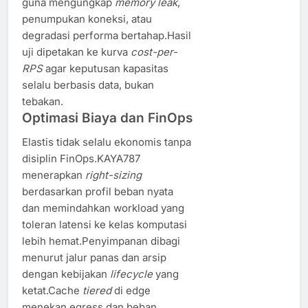
guna mengungkap
memory leak
,
penumpukan koneksi, atau
degradasi performa bertahap.Hasil
uji dipetakan ke kurva
cost-per-
RPS
agar keputusan kapasitas
selalu berbasis data, bukan
tebakan.
Optimasi Biaya dan FinOps
Elastis tidak selalu ekonomis tanpa
disiplin FinOps.KAYA787
menerapkan
right-sizing
berdasarkan profil beban nyata
dan memindahkan workload yang
toleran latensi ke kelas komputasi
lebih hemat.Penyimpanan dibagi
menurut jalur panas dan arsip
dengan kebijakan
lifecycle
yang
ketat.Cache
tiered
di edge
menekan egress dan beban