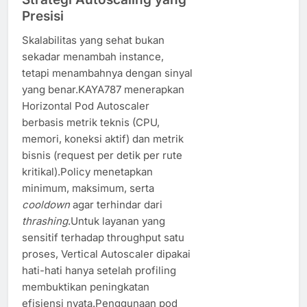
Presisi
Skalabilitas yang sehat bukan
sekadar menambah instance,
tetapi menambahnya dengan sinyal
yang benar.KAYA787 menerapkan
Horizontal Pod Autoscaler
berbasis metrik teknis (CPU,
memori, koneksi aktif) dan metrik
bisnis (request per detik per rute
kritikal).Policy menetapkan
minimum, maksimum, serta
cooldown
agar terhindar dari
thrashing
.Untuk layanan yang
sensitif terhadap throughput satu
proses, Vertical Autoscaler dipakai
hati-hati hanya setelah profiling
membuktikan peningkatan
efisiensi nyata.Penggunaan pod