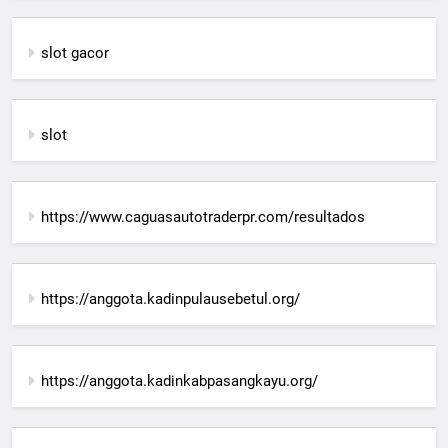
slot gacor
slot
https://www.caguasautotraderpr.com/resultados
https://anggota.kadinpulausebetul.org/
https://anggota.kadinkabpasangkayu.org/