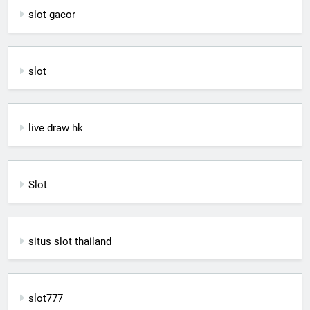
slot
gacor
slot
live draw hk
Slot
situs slot thailand
slot777