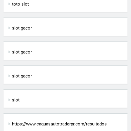
toto slot
slot gacor
slot gacor
slot gacor
slot
https://www.caguasautotraderpr.com/resultados