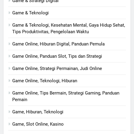
Game & Strategi Digital
Game & Teknologi
Game & Teknologi, Kesehatan Mental, Gaya Hidup Sehat,
Tips Produktivitas, Pengelolaan Waktu
Game Online, Hiburan Digital, Panduan Pemula
Game Online, Panduan Slot, Tips dan Strategi
Game Online, Strategi Permainan, Judi Online
Game Online, Teknologi, Hiburan
Game Online, Tips Bermain, Strategi Gaming, Panduan
Pemain
Game, Hiburan, Teknologi
Game, Slot Online, Kasino