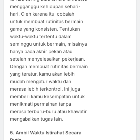
mengganggu kehidupan sehari-
hari. Oleh karena itu, cobalah
untuk membuat rutinitas bermain
game yang konsisten. Tentukan
waktu-waktu tertentu dalam
seminggu untuk bermain, misalnya
hanya pada akhir pekan atau
setelah menyelesaikan pekerjaan.
Dengan membuat rutinitas bermain
yang teratur, kamu akan lebih
mudah mengatur waktu dan
merasa lebih terkontrol. Ini juga
memberi kamu kesempatan untuk
menikmati permainan tanpa
merasa terburu-buru atau khawatir
mengabaikan tugas lain.
5. Ambil Waktu Istirahat Secara