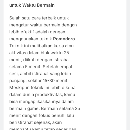
untuk Waktu Bermain
Salah satu cara terbaik untuk
mengatur waktu bermain dengan
lebih efektif adalah dengan
menggunakan teknik
Pomodoro
.
Teknik ini melibatkan kerja atau
aktivitas dalam blok waktu 25
menit, diikuti dengan istirahat
selama 5 menit. Setelah empat
sesi, ambil istirahat yang lebih
panjang, sekitar 15-30 menit.
Meskipun teknik ini lebih dikenal
dalam dunia produktivitas, kamu
bisa mengaplikasikannya dalam
bermain game. Bermain selama 25
menit dengan fokus penuh, lalu
beristirahat sejenak, akan
membantu kamu tetap segar dan