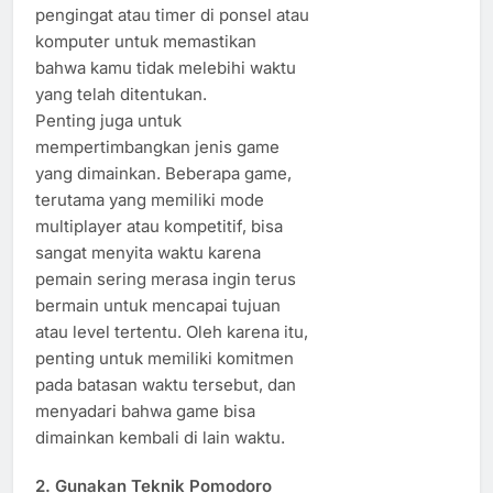
pengingat atau timer di ponsel atau
komputer untuk memastikan
bahwa kamu tidak melebihi waktu
yang telah ditentukan.
Penting juga untuk
mempertimbangkan jenis game
yang dimainkan. Beberapa game,
terutama yang memiliki mode
multiplayer atau kompetitif, bisa
sangat menyita waktu karena
pemain sering merasa ingin terus
bermain untuk mencapai tujuan
atau level tertentu. Oleh karena itu,
penting untuk memiliki komitmen
pada batasan waktu tersebut, dan
menyadari bahwa game bisa
dimainkan kembali di lain waktu.
2. Gunakan Teknik Pomodoro