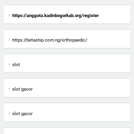
https://anggota.kadinbogorkab.org/register
https://betaship.com.ng/orthopaedic/
slot
slot gacor
slot gacor