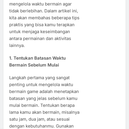
mengelola waktu bermain agar
tidak berlebihan. Dalam artikel ini,
kita akan membahas beberapa tips
praktis yang bisa kamu terapkan
untuk menjaga keseimbangan
antara permainan dan aktivitas
lainnya.
1. Tentukan Batasan Waktu
Bermain Sebelum Mulai
Langkah pertama yang sangat
penting untuk mengelola waktu
bermain game adalah menetapkan
batasan yang jelas sebelum kamu
mulai bermain. Tentukan berapa
lama kamu akan bermain, misalnya
satu jam, dua jam, atau sesuai
dengan kebutuhanmu. Gunakan