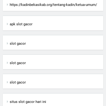
https://kadinbekasikab.org/tentang-kadin/ketua-umum/
apk slot gacor
slot gacor
slot gacor
slot gacor
situs slot gacor hari ini