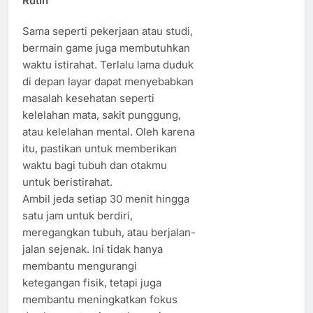
Rutin
Sama seperti pekerjaan atau studi,
bermain game juga membutuhkan
waktu istirahat. Terlalu lama duduk
di depan layar dapat menyebabkan
masalah kesehatan seperti
kelelahan mata, sakit punggung,
atau kelelahan mental. Oleh karena
itu, pastikan untuk memberikan
waktu bagi tubuh dan otakmu
untuk beristirahat.
Ambil jeda setiap 30 menit hingga
satu jam untuk berdiri,
meregangkan tubuh, atau berjalan-
jalan sejenak. Ini tidak hanya
membantu mengurangi
ketegangan fisik, tetapi juga
membantu meningkatkan fokus