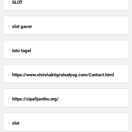
SLOT
slot gacor
toto togel
https://www.shrishaktigrahudyog.com/Contact.html
https://sipafijantho.org/
slot