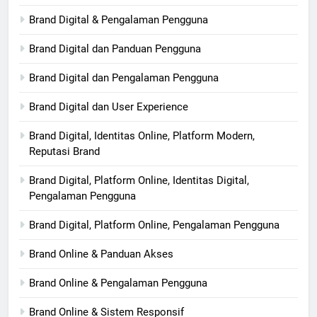
Brand Digital & Pengalaman Pengguna
Brand Digital dan Panduan Pengguna
Brand Digital dan Pengalaman Pengguna
Brand Digital dan User Experience
Brand Digital, Identitas Online, Platform Modern,
Reputasi Brand
Brand Digital, Platform Online, Identitas Digital,
Pengalaman Pengguna
Brand Digital, Platform Online, Pengalaman Pengguna
Brand Online & Panduan Akses
Brand Online & Pengalaman Pengguna
Brand Online & Sistem Responsif