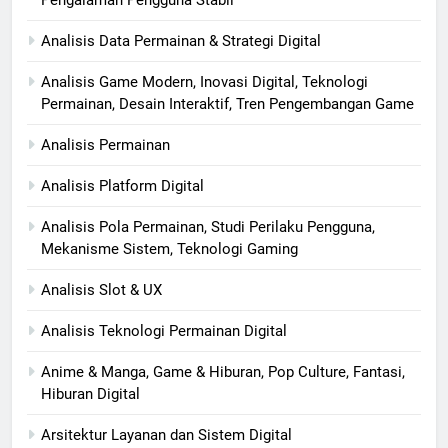
Pengalaman Pengguna Stabil
Analisis Data Permainan & Strategi Digital
Analisis Game Modern, Inovasi Digital, Teknologi
Permainan, Desain Interaktif, Tren Pengembangan Game
Analisis Permainan
Analisis Platform Digital
Analisis Pola Permainan, Studi Perilaku Pengguna,
Mekanisme Sistem, Teknologi Gaming
Analisis Slot & UX
Analisis Teknologi Permainan Digital
Anime & Manga, Game & Hiburan, Pop Culture, Fantasi,
Hiburan Digital
Arsitektur Layanan dan Sistem Digital