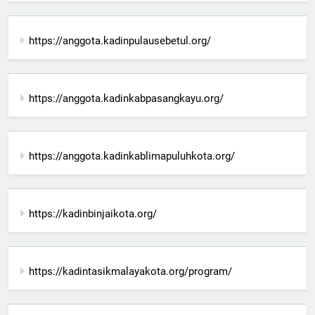
https://anggota.kadinpulausebetul.org/
https://anggota.kadinkabpasangkayu.org/
https://anggota.kadinkablimapuluhkota.org/
https://kadinbinjaikota.org/
https://kadintasikmalayakota.org/program/