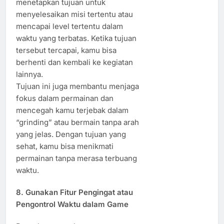
menetapkan tujuan untuk
menyelesaikan misi tertentu atau
mencapai level tertentu dalam
waktu yang terbatas. Ketika tujuan
tersebut tercapai, kamu bisa
berhenti dan kembali ke kegiatan
lainnya.
Tujuan ini juga membantu menjaga
fokus dalam permainan dan
mencegah kamu terjebak dalam
“grinding” atau bermain tanpa arah
yang jelas. Dengan tujuan yang
sehat, kamu bisa menikmati
permainan tanpa merasa terbuang
waktu.
8. Gunakan Fitur Pengingat atau
Pengontrol Waktu dalam Game