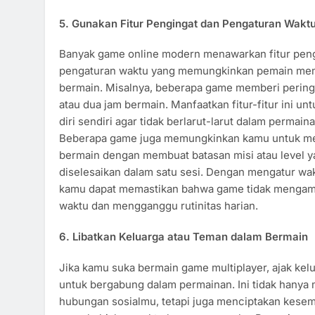
5. Gunakan Fitur Pengingat dan Pengaturan Wakt
Banyak game online modern menawarkan fitur peng
pengaturan waktu yang memungkinkan pemain mem
bermain. Misalnya, beberapa game memberi peringa
atau dua jam bermain. Manfaatkan fitur-fitur ini u
diri sendiri agar tidak berlarut-larut dalam permaina
Beberapa game juga memungkinkan kamu untuk m
bermain dengan membuat batasan misi atau level y
diselesaikan dalam satu sesi. Dengan mengatur wak
kamu dapat memastikan bahwa game tidak mengambi
waktu dan mengganggu rutinitas harian.
6. Libatkan Keluarga atau Teman dalam Bermain
Jika kamu suka bermain game multiplayer, ajak kel
untuk bergabung dalam permainan. Ini tidak hany
hubungan sosialmu, tetapi juga menciptakan kese