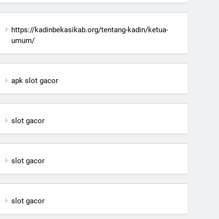
https://kadinbekasikab.org/tentang-kadin/ketua-
umum/
apk slot gacor
slot gacor
slot gacor
slot gacor