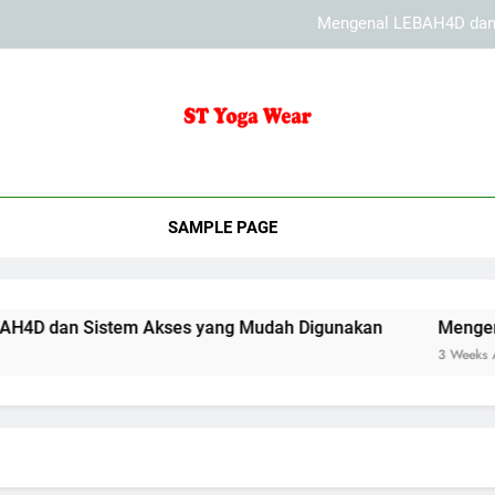
Mengenal LEBAH4D dan
Mengenal Struktur Layan
Mengenal Struktur La
Yoga Wear
Mengenal EDWINSLOT dan 
Pakaian Yoga Berkualitas Di ST Yoga Wear. Untuk Kenyamanan 
Mengenal LEBAH4D dan
SAMPLE PAGE
Mengenal Struktur Layan
Mengenal Struktur La
stem Akses yang Mudah Digunakan
Mengenal Struktu
3 Weeks Ago