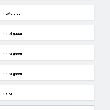
toto slot
slot gacor
slot gacor
slot gacor
slot