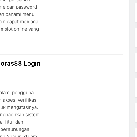
name dan password
dan pahami menu
ain dapat menjaga
 slot online yang
oras88 Login
ialami pengguna
akses, verifikasi
ntuk mengatasinya.
enghadirkan sistem
i fitur dan
a berhubungan
una.Namun, dalam