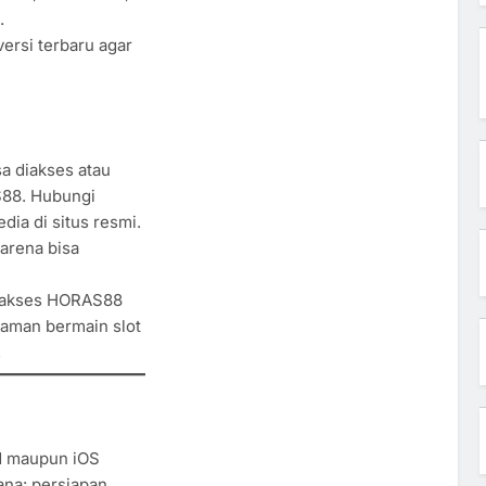
.
ersi terbaru agar
sa diakses atau
S88. Hubungi
dia di situs resmi.
karena bisa
ngakses HORAS88
laman bermain slot
.
d maupun iOS
na: persiapan