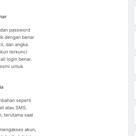
nar
 dan password
ik dengan benar
il, dan angka.
akun terkunci
il login benar.
resmi untuk
ia
mbahan seperti
il atau SMS.
, terutama saat
mengakses akun,