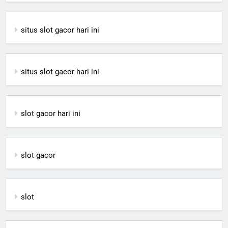
situs slot gacor hari ini
situs slot gacor hari ini
slot gacor hari ini
slot
gacor
slot