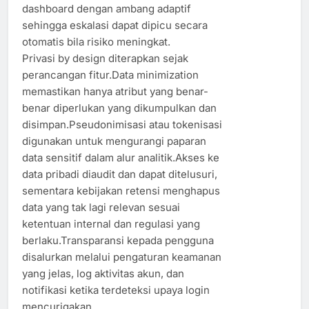
dashboard dengan ambang adaptif
sehingga eskalasi dapat dipicu secara
otomatis bila risiko meningkat.
Privasi by design diterapkan sejak
perancangan fitur.Data minimization
memastikan hanya atribut yang benar-
benar diperlukan yang dikumpulkan dan
disimpan.Pseudonimisasi atau tokenisasi
digunakan untuk mengurangi paparan
data sensitif dalam alur analitik.Akses ke
data pribadi diaudit dan dapat ditelusuri,
sementara kebijakan retensi menghapus
data yang tak lagi relevan sesuai
ketentuan internal dan regulasi yang
berlaku.Transparansi kepada pengguna
disalurkan melalui pengaturan keamanan
yang jelas, log aktivitas akun, dan
notifikasi ketika terdeteksi upaya login
mencurigakan.