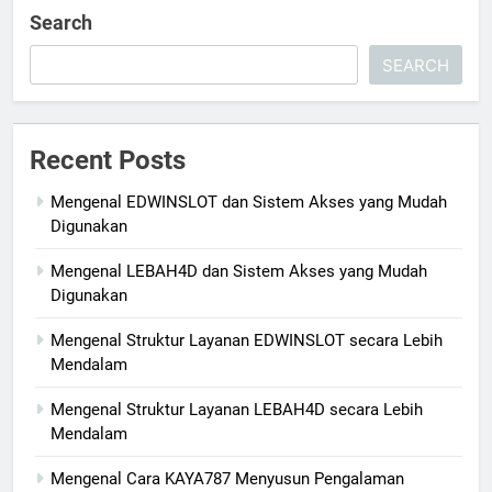
Search
SEARCH
Recent Posts
Mengenal EDWINSLOT dan Sistem Akses yang Mudah
Digunakan
Mengenal LEBAH4D dan Sistem Akses yang Mudah
Digunakan
Mengenal Struktur Layanan EDWINSLOT secara Lebih
Mendalam
Mengenal Struktur Layanan LEBAH4D secara Lebih
Mendalam
Mengenal Cara KAYA787 Menyusun Pengalaman