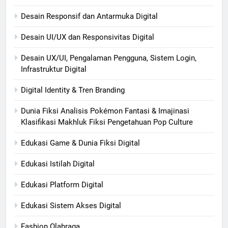
Desain Responsif dan Antarmuka Digital
Desain UI/UX dan Responsivitas Digital
Desain UX/UI, Pengalaman Pengguna, Sistem Login,
Infrastruktur Digital
Digital Identity & Tren Branding
Dunia Fiksi Analisis Pokémon Fantasi & Imajinasi
Klasifikasi Makhluk Fiksi Pengetahuan Pop Culture
Edukasi Game & Dunia Fiksi Digital
Edukasi Istilah Digital
Edukasi Platform Digital
Edukasi Sistem Akses Digital
Fashion Olahraga