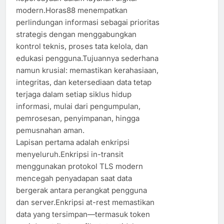
modern.Horas88 menempatkan
perlindungan informasi sebagai prioritas
strategis dengan menggabungkan
kontrol teknis, proses tata kelola, dan
edukasi pengguna.Tujuannya sederhana
namun krusial: memastikan kerahasiaan,
integritas, dan ketersediaan data tetap
terjaga dalam setiap siklus hidup
informasi, mulai dari pengumpulan,
pemrosesan, penyimpanan, hingga
pemusnahan aman.
Lapisan pertama adalah enkripsi
menyeluruh.Enkripsi in-transit
menggunakan protokol TLS modern
mencegah penyadapan saat data
bergerak antara perangkat pengguna
dan server.Enkripsi at-rest memastikan
data yang tersimpan—termasuk token