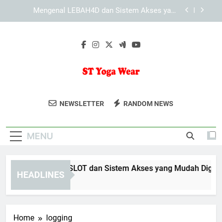
Skip
Mengenal Struktur Layanan EDWINSLOT secara
to
Lebih Mendalam
content
Mengenal Struktur Layanan LEBAH4D secara
Lebih Mendalam
Mengenal EDWINSLOT dan Sistem Akses yang
Mudah Digunakan
Mengenal LEBAH4D dan Sistem Akses yang
Mudah Digunakan
ST Yoga Wear
Dapatkan Pakaian Yoga Berkualitas Di
Mengenal Struktur Layanan EDWINSLOT secara
NEWSLETTER
RANDOM NEWS
Lebih Mendalam
ST Yoga Wear. Untuk Kenyamanan Dan
Mengenal Struktur Layanan LEBAH4D secara
Gaya Saat Berlatih.
Lebih Mendalam
MENU
engenal EDWINSLOT dan Sistem Akses yang Mudah Digunaka
HEADLINES
Week Ago
Home
logging