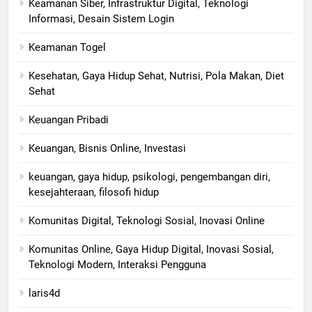
Keamanan Siber, Infrastruktur Digital, Teknologi
Informasi, Desain Sistem Login
Keamanan Togel
Kesehatan, Gaya Hidup Sehat, Nutrisi, Pola Makan, Diet
Sehat
Keuangan Pribadi
Keuangan, Bisnis Online, Investasi
keuangan, gaya hidup, psikologi, pengembangan diri,
kesejahteraan, filosofi hidup
Komunitas Digital, Teknologi Sosial, Inovasi Online
Komunitas Online, Gaya Hidup Digital, Inovasi Sosial,
Teknologi Modern, Interaksi Pengguna
laris4d