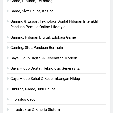
Game, Hiburan, Teknologi
Game, Slot Online, Kasino
Gaming & Esport Teknologi Digital Hiburan Interaktif
Panduan Pemula Online Lifestyle
Gaming, Hiburan Digital, Edukasi Game
Gaming, Slot, Panduan Bermain
Gaya Hidup Digital & Kesehatan Modern
Gaya Hidup Digital, Teknologi, Generasi Z
Gaya Hidup Sehat & Keseimbangan Hidup
Hiburan, Game, Judi Online
info situs gacor
Infrastruktur & Kinerja Sistem