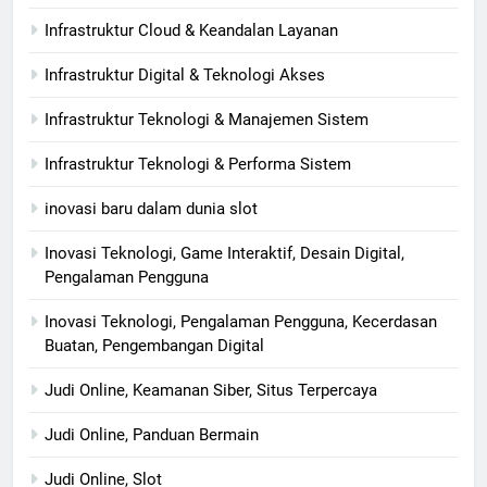
Infrastruktur Cloud & Keandalan Layanan
Infrastruktur Digital & Teknologi Akses
Infrastruktur Teknologi & Manajemen Sistem
Infrastruktur Teknologi & Performa Sistem
inovasi baru dalam dunia slot
Inovasi Teknologi, Game Interaktif, Desain Digital,
Pengalaman Pengguna
Inovasi Teknologi, Pengalaman Pengguna, Kecerdasan
Buatan, Pengembangan Digital
Judi Online, Keamanan Siber, Situs Terpercaya
Judi Online, Panduan Bermain
Judi Online, Slot