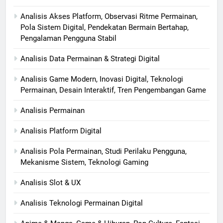
Analisis Akses Platform, Observasi Ritme Permainan,
Pola Sistem Digital, Pendekatan Bermain Bertahap,
Pengalaman Pengguna Stabil
Analisis Data Permainan & Strategi Digital
Analisis Game Modern, Inovasi Digital, Teknologi
Permainan, Desain Interaktif, Tren Pengembangan Game
Analisis Permainan
Analisis Platform Digital
Analisis Pola Permainan, Studi Perilaku Pengguna,
Mekanisme Sistem, Teknologi Gaming
Analisis Slot & UX
Analisis Teknologi Permainan Digital