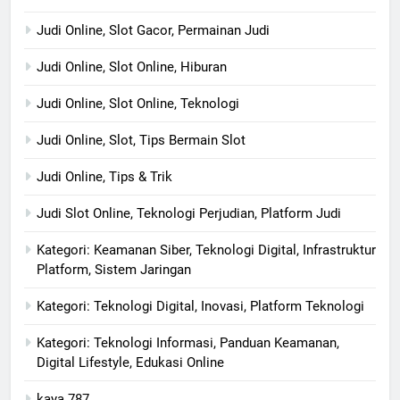
Judi Online, Slot Gacor, Permainan Judi
Judi Online, Slot Online, Hiburan
Judi Online, Slot Online, Teknologi
Judi Online, Slot, Tips Bermain Slot
Judi Online, Tips & Trik
Judi Slot Online, Teknologi Perjudian, Platform Judi
Kategori: Keamanan Siber, Teknologi Digital, Infrastruktur
Platform, Sistem Jaringan
Kategori: Teknologi Digital, Inovasi, Platform Teknologi
Kategori: Teknologi Informasi, Panduan Keamanan,
Digital Lifestyle, Edukasi Online
kaya 787