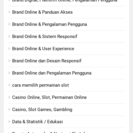
Brand Digital, Platform Online, Pengalaman Pengguna
Brand Online & Panduan Akses
Brand Online & Pengalaman Pengguna
Brand Online & Sistem Responsif
Brand Online & User Experience
Brand Online dan Desain Responsif
Brand Online dan Pengalaman Pengguna
cara memilih permainan slot
Casino Online, Slot, Permainan Online
Casino, Slot Games, Gambling
Data & Statistik / Edukasi