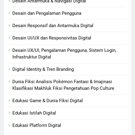
Desain Antarmuka & Navigasi Digital
Desain dan Pengalaman Pengguna
Desain Responsif dan Antarmuka Digital
Desain UI/UX dan Responsivitas Digital
Desain UX/UI, Pengalaman Pengguna, Sistem Login,
Infrastruktur Digital
Digital Identity & Tren Branding
Dunia Fiksi Analisis Pokémon Fantasi & Imajinasi
Klasifikasi Makhluk Fiksi Pengetahuan Pop Culture
Edukasi Game & Dunia Fiksi Digital
Edukasi Istilah Digital
Edukasi Platform Digital