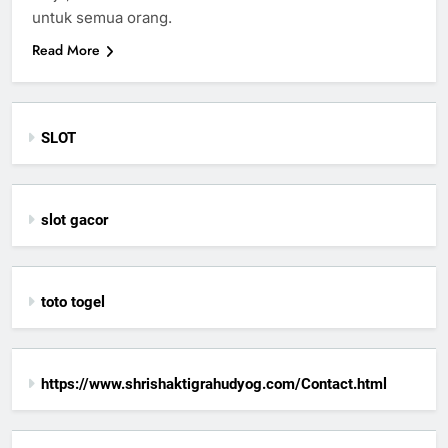
untuk semua orang.
Read More
SLOT
slot gacor
toto togel
https://www.shrishaktigrahudyog.com/Contact.html