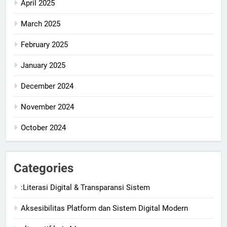
April 2025
March 2025
February 2025
January 2025
December 2024
November 2024
October 2024
Categories
:Literasi Digital & Transparansi Sistem
Aksesibilitas Platform dan Sistem Digital Modern