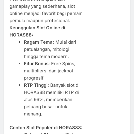
gameplay yang sederhana, slot
online menjadi favorit bagi pemain
pemula maupun profesional.
Keunggulan Slot Online di
HORAS88:
Ragam Tema:
Mulai dari
petualangan, mitologi,
hingga tema modern.
Fitur Bonus:
Free Spins,
multipliers, dan jackpot
progresif.
RTP Tinggi:
Banyak slot di
HORAS88 memiliki RTP di
atas 96%, memberikan
peluang besar untuk
menang.
Contoh Slot Populer di HORAS88: