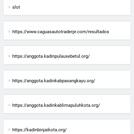
slot
https://www.caguasautotraderpr.com/resultados
https://anggota.kadinpulausebetul.org/
https://anggota.kadinkabpasangkayu.org/
https://anggota.kadinkablimapuluhkota.org/
https://kadinbinjaikota.org/