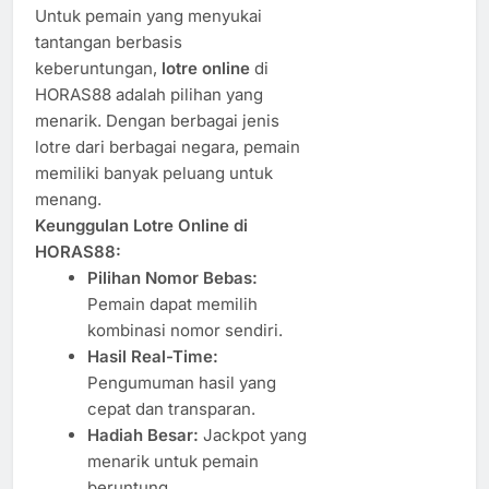
Untuk pemain yang menyukai
tantangan berbasis
keberuntungan,
lotre online
di
HORAS88 adalah pilihan yang
menarik. Dengan berbagai jenis
lotre dari berbagai negara, pemain
memiliki banyak peluang untuk
menang.
Keunggulan Lotre Online di
HORAS88:
Pilihan Nomor Bebas:
Pemain dapat memilih
kombinasi nomor sendiri.
Hasil Real-Time:
Pengumuman hasil yang
cepat dan transparan.
Hadiah Besar:
Jackpot yang
menarik untuk pemain
beruntung.