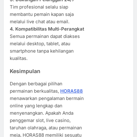
Tim profesional selalu siap
membantu pemain kapan saja
melalui live chat atau email.
4. Kompatibilitas Multi-Perangkat
Semua permainan dapat diakses
melalui desktop, tablet, atau
smartphone tanpa kehilangan
kualitas.
Kesimpulan
Dengan berbagai pilihan
permainan berkualitas,
HORAS88
menawarkan pengalaman bermain
online yang lengkap dan
menyenangkan. Apakah Anda
penggemar slot, live casino,
taruhan olahraga, atau permainan
meja, HORAS88 memiliki sesuatu