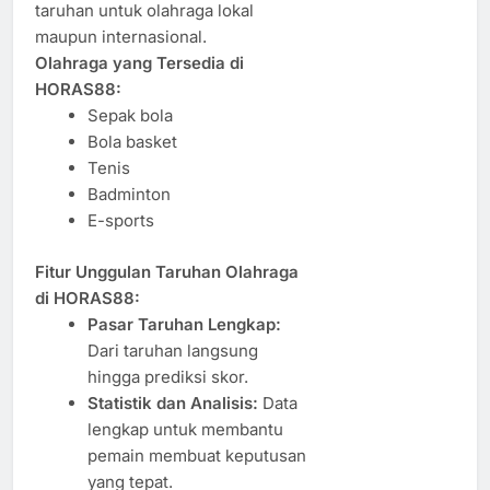
taruhan untuk olahraga lokal
maupun internasional.
Olahraga yang Tersedia di
HORAS88:
Sepak bola
Bola basket
Tenis
Badminton
E-sports
Fitur Unggulan Taruhan Olahraga
di HORAS88:
Pasar Taruhan Lengkap:
Dari taruhan langsung
hingga prediksi skor.
Statistik dan Analisis:
Data
lengkap untuk membantu
pemain membuat keputusan
yang tepat.