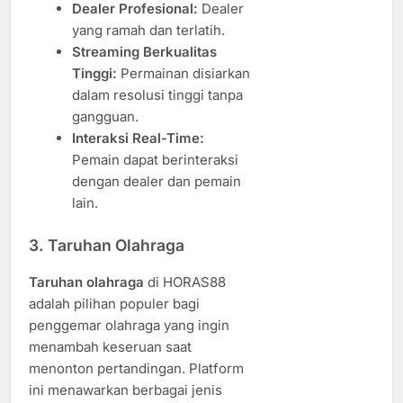
Dealer Profesional:
Dealer
yang ramah dan terlatih.
Streaming Berkualitas
Tinggi:
Permainan disiarkan
dalam resolusi tinggi tanpa
gangguan.
Interaksi Real-Time:
Pemain dapat berinteraksi
dengan dealer dan pemain
lain.
3. Taruhan Olahraga
Taruhan olahraga
di HORAS88
adalah pilihan populer bagi
penggemar olahraga yang ingin
menambah keseruan saat
menonton pertandingan. Platform
ini menawarkan berbagai jenis