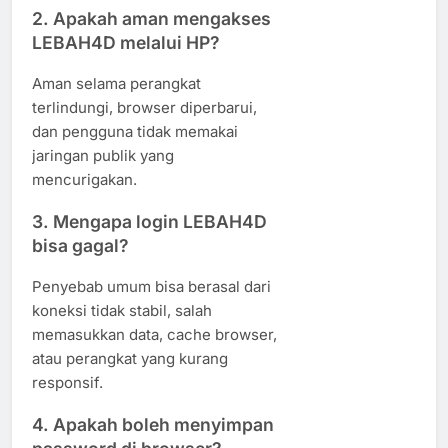
2. Apakah aman mengakses
LEBAH4D melalui HP?
Aman selama perangkat
terlindungi, browser diperbarui,
dan pengguna tidak memakai
jaringan publik yang
mencurigakan.
3. Mengapa login LEBAH4D
bisa gagal?
Penyebab umum bisa berasal dari
koneksi tidak stabil, salah
memasukkan data, cache browser,
atau perangkat yang kurang
responsif.
4. Apakah boleh menyimpan