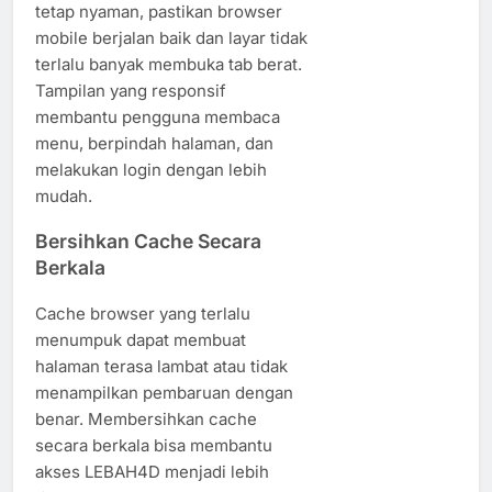
tetap nyaman, pastikan browser
mobile berjalan baik dan layar tidak
terlalu banyak membuka tab berat.
Tampilan yang responsif
membantu pengguna membaca
menu, berpindah halaman, dan
melakukan login dengan lebih
mudah.
Bersihkan Cache Secara
Berkala
Cache browser yang terlalu
menumpuk dapat membuat
halaman terasa lambat atau tidak
menampilkan pembaruan dengan
benar. Membersihkan cache
secara berkala bisa membantu
akses LEBAH4D menjadi lebih