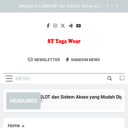
Skip
Mengenal Struktur Layanan EDWINSLOT secara
to
Lebih Mendalam
content
Mengenal Struktur Layanan LEBAH4D secara
Lebih Mendalam
Mengenal EDWINSLOT dan Sistem Akses yang
Mudah Digunakan
Mengenal LEBAH4D dan Sistem Akses yang
Mudah Digunakan
ST Yoga Wear
Dapatkan Pakaian Yoga Berkualitas Di
Mengenal Struktur Layanan EDWINSLOT secara
NEWSLETTER
RANDOM NEWS
Lebih Mendalam
ST Yoga Wear. Untuk Kenyamanan Dan
Mengenal Struktur Layanan LEBAH4D secara
Gaya Saat Berlatih.
Lebih Mendalam
MENU
engenal EDWINSLOT dan Sistem Akses yang Mudah Digunaka
HEADLINES
Weeks Ago
Home