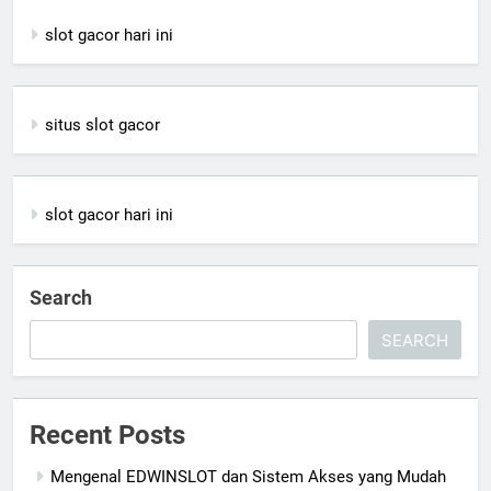
slot gacor hari ini
situs slot gacor
slot gacor hari ini
Search
SEARCH
Recent Posts
Mengenal EDWINSLOT dan Sistem Akses yang Mudah