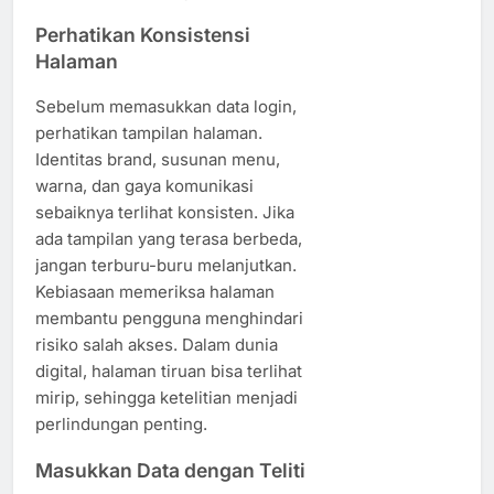
Perhatikan Konsistensi
Halaman
Sebelum memasukkan data login,
perhatikan tampilan halaman.
Identitas brand, susunan menu,
warna, dan gaya komunikasi
sebaiknya terlihat konsisten. Jika
ada tampilan yang terasa berbeda,
jangan terburu-buru melanjutkan.
Kebiasaan memeriksa halaman
membantu pengguna menghindari
risiko salah akses. Dalam dunia
digital, halaman tiruan bisa terlihat
mirip, sehingga ketelitian menjadi
perlindungan penting.
Masukkan Data dengan Teliti