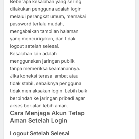
Beberapa kesalahan yang sering
dilakukan pengguna adalah login
melalui perangkat umum, memakai
password terlalu mudah,
mengabaikan tampilan halaman
yang mencurigakan, dan tidak
logout setelah selesai.
Kesalahan lain adalah
menggunakan jaringan publik
tanpa memeriksa keamanannya.
Jika koneksi terasa lambat atau
tidak stabil, sebaiknya pengguna
tidak memaksakan login. Lebih baik
berpindah ke jaringan pribadi agar
akses berjalan lebih aman.
Cara Menjaga Akun Tetap
Aman Setelah Login
Logout Setelah Selesai