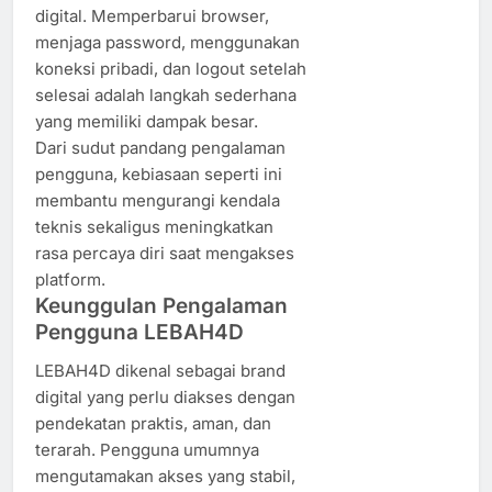
digital. Memperbarui browser,
menjaga password, menggunakan
koneksi pribadi, dan logout setelah
selesai adalah langkah sederhana
yang memiliki dampak besar.
Dari sudut pandang pengalaman
pengguna, kebiasaan seperti ini
membantu mengurangi kendala
teknis sekaligus meningkatkan
rasa percaya diri saat mengakses
platform.
Keunggulan Pengalaman
Pengguna LEBAH4D
LEBAH4D dikenal sebagai brand
digital yang perlu diakses dengan
pendekatan praktis, aman, dan
terarah. Pengguna umumnya
mengutamakan akses yang stabil,