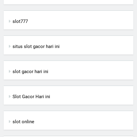
slot777
situs slot gacor hari ini
slot gacor hari ini
Slot Gacor Hari ini
slot online