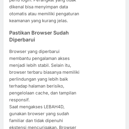
dikenal bisa menyimpan data
otomatis atau memiliki pengaturan
keamanan yang kurang jelas.
Pastikan Browser Sudah
Diperbarui
Browser yang diperbarui
membantu pengalaman akses
menjadi lebih stabil. Selain itu,
browser terbaru biasanya memiliki
perlindungan yang lebih baik
terhadap halaman berisiko,
pengelolaan cache, dan tampilan
responsif.
Saat mengakses LEBAH4D,
gunakan browser yang sudah
familiar dan tidak dipenuhi
ekstensi mencurigakan. Browser