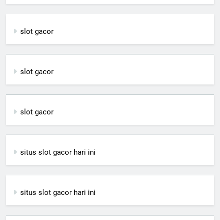
slot gacor
slot gacor
slot gacor
situs slot gacor hari ini
situs slot gacor hari ini