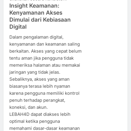
Insight Keamanan:
Kenyamanan Akses
Dimulai dari Kebiasaan
Digital
Dalam pengalaman digital,
kenyamanan dan keamanan saling
berkaitan. Akses yang cepat belum
tentu aman jika pengguna tidak
memeriksa halaman atau memakai
jaringan yang tidak jelas.
Sebaliknya, akses yang aman
biasanya terasa lebih nyaman
karena pengguna memiliki kontrol
penuh terhadap perangkat,
koneksi, dan akun.
LEBAH4D dapat diakses lebih
optimal ketika pengguna
memahami dasar-dasar keamanan