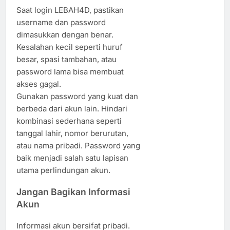
Saat login LEBAH4D, pastikan
username dan password
dimasukkan dengan benar.
Kesalahan kecil seperti huruf
besar, spasi tambahan, atau
password lama bisa membuat
akses gagal.
Gunakan password yang kuat dan
berbeda dari akun lain. Hindari
kombinasi sederhana seperti
tanggal lahir, nomor berurutan,
atau nama pribadi. Password yang
baik menjadi salah satu lapisan
utama perlindungan akun.
Jangan Bagikan Informasi
Akun
Informasi akun bersifat pribadi.