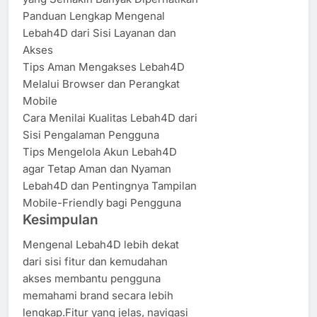
Panduan Lengkap Mengenal
Lebah4D dari Sisi Layanan dan
Akses
Tips Aman Mengakses Lebah4D
Melalui Browser dan Perangkat
Mobile
Cara Menilai Kualitas Lebah4D dari
Sisi Pengalaman Pengguna
Tips Mengelola Akun Lebah4D
agar Tetap Aman dan Nyaman
Lebah4D dan Pentingnya Tampilan
Mobile-Friendly bagi Pengguna
Kesimpulan
Mengenal Lebah4D lebih dekat
dari sisi fitur dan kemudahan
akses membantu pengguna
memahami brand secara lebih
lengkap.Fitur yang jelas, navigasi