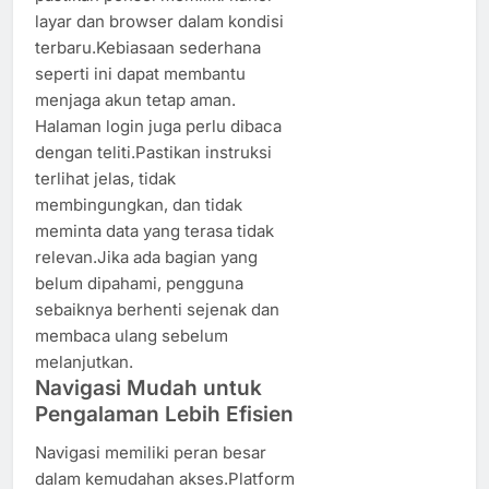
layar dan browser dalam kondisi
terbaru.Kebiasaan sederhana
seperti ini dapat membantu
menjaga akun tetap aman.
Halaman login juga perlu dibaca
dengan teliti.Pastikan instruksi
terlihat jelas, tidak
membingungkan, dan tidak
meminta data yang terasa tidak
relevan.Jika ada bagian yang
belum dipahami, pengguna
sebaiknya berhenti sejenak dan
membaca ulang sebelum
melanjutkan.
Navigasi Mudah untuk
Pengalaman Lebih Efisien
Navigasi memiliki peran besar
dalam kemudahan akses.Platform