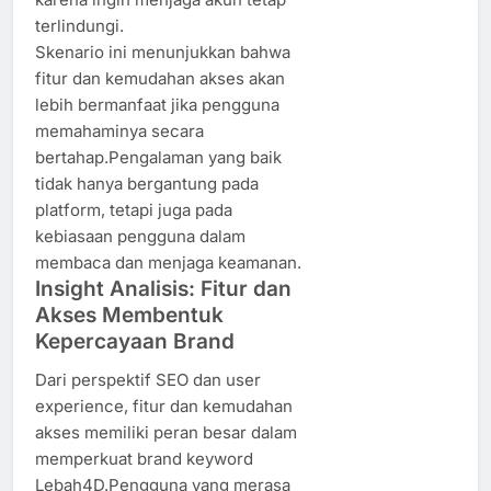
terlindungi.
Skenario ini menunjukkan bahwa
fitur dan kemudahan akses akan
lebih bermanfaat jika pengguna
memahaminya secara
bertahap.Pengalaman yang baik
tidak hanya bergantung pada
platform, tetapi juga pada
kebiasaan pengguna dalam
membaca dan menjaga keamanan.
Insight Analisis: Fitur dan
Akses Membentuk
Kepercayaan Brand
Dari perspektif SEO dan user
experience, fitur dan kemudahan
akses memiliki peran besar dalam
memperkuat brand keyword
Lebah4D.Pengguna yang merasa