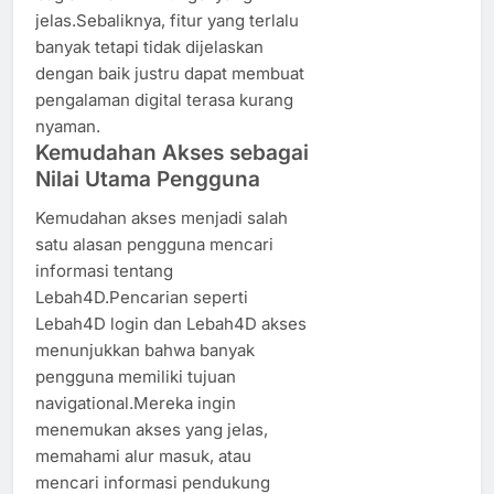
jelas.Sebaliknya, fitur yang terlalu
banyak tetapi tidak dijelaskan
dengan baik justru dapat membuat
pengalaman digital terasa kurang
nyaman.
Kemudahan Akses sebagai
Nilai Utama Pengguna
Kemudahan akses menjadi salah
satu alasan pengguna mencari
informasi tentang
Lebah4D.Pencarian seperti
Lebah4D login dan Lebah4D akses
menunjukkan bahwa banyak
pengguna memiliki tujuan
navigational.Mereka ingin
menemukan akses yang jelas,
memahami alur masuk, atau
mencari informasi pendukung