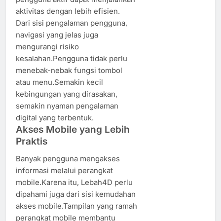
aktivitas dengan lebih efisien.
Dari sisi pengalaman pengguna,
navigasi yang jelas juga
mengurangi risiko
kesalahan.Pengguna tidak perlu
menebak-nebak fungsi tombol
atau menu.Semakin kecil
kebingungan yang dirasakan,
semakin nyaman pengalaman
digital yang terbentuk.
Akses Mobile yang Lebih
Praktis
Banyak pengguna mengakses
informasi melalui perangkat
mobile.Karena itu, Lebah4D perlu
dipahami juga dari sisi kemudahan
akses mobile.Tampilan yang ramah
perangkat mobile membantu