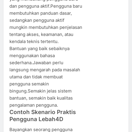
dan pengguna aktif.Pengguna baru
membutuhkan panduan dasar,
sedangkan pengguna aktif
mungkin membutuhkan penjelasan
tentang akses, keamanan, atau
kendala teknis tertentu.
Bantuan yang baik sebaiknya
menggunakan bahasa
sederhana.Jawaban perlu
langsung mengarah pada masalah
utama dan tidak membuat
pengguna semakin
bingung.Semakin jelas sistem
bantuan, semakin baik kualitas
pengalaman pengguna.
Contoh Skenario Praktis
Pengguna Lebah4D
Bayangkan seorang pengguna