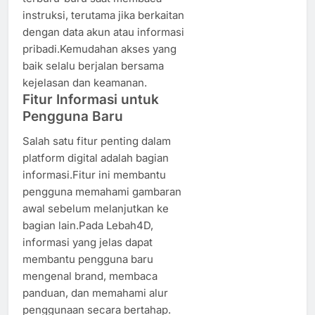
instruksi, terutama jika berkaitan
dengan data akun atau informasi
pribadi.Kemudahan akses yang
baik selalu berjalan bersama
kejelasan dan keamanan.
Fitur Informasi untuk
Pengguna Baru
Salah satu fitur penting dalam
platform digital adalah bagian
informasi.Fitur ini membantu
pengguna memahami gambaran
awal sebelum melanjutkan ke
bagian lain.Pada Lebah4D,
informasi yang jelas dapat
membantu pengguna baru
mengenal brand, membaca
panduan, dan memahami alur
penggunaan secara bertahap.