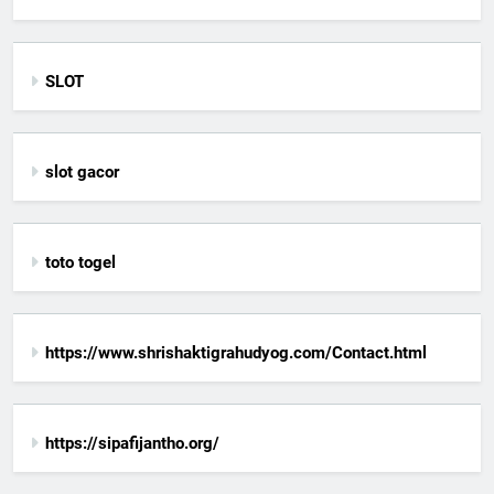
SLOT
slot gacor
toto togel
https://www.shrishaktigrahudyog.com/Contact.html
https://sipafijantho.org/