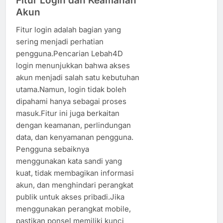
Fitur Login dan Keamanan
Akun
Fitur login adalah bagian yang
sering menjadi perhatian
pengguna.Pencarian Lebah4D
login menunjukkan bahwa akses
akun menjadi salah satu kebutuhan
utama.Namun, login tidak boleh
dipahami hanya sebagai proses
masuk.Fitur ini juga berkaitan
dengan keamanan, perlindungan
data, dan kenyamanan pengguna.
Pengguna sebaiknya
menggunakan kata sandi yang
kuat, tidak membagikan informasi
akun, dan menghindari perangkat
publik untuk akses pribadi.Jika
menggunakan perangkat mobile,
pastikan ponsel memiliki kunci