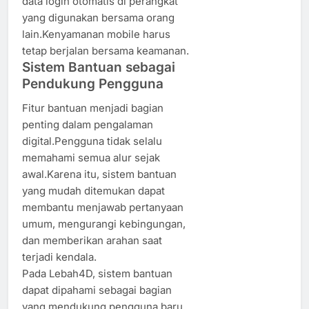
data login otomatis di perangkat
yang digunakan bersama orang
lain.Kenyamanan mobile harus
tetap berjalan bersama keamanan.
Sistem Bantuan sebagai
Pendukung Pengguna
Fitur bantuan menjadi bagian
penting dalam pengalaman
digital.Pengguna tidak selalu
memahami semua alur sejak
awal.Karena itu, sistem bantuan
yang mudah ditemukan dapat
membantu menjawab pertanyaan
umum, mengurangi kebingungan,
dan memberikan arahan saat
terjadi kendala.
Pada Lebah4D, sistem bantuan
dapat dipahami sebagai bagian
yang mendukung pengguna baru