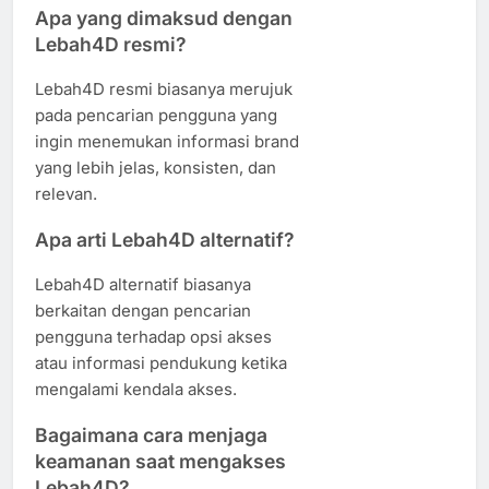
Apa yang dimaksud dengan
Lebah4D resmi?
Lebah4D resmi biasanya merujuk
pada pencarian pengguna yang
ingin menemukan informasi brand
yang lebih jelas, konsisten, dan
relevan.
Apa arti Lebah4D alternatif?
Lebah4D alternatif biasanya
berkaitan dengan pencarian
pengguna terhadap opsi akses
atau informasi pendukung ketika
mengalami kendala akses.
Bagaimana cara menjaga
keamanan saat mengakses
Lebah4D?