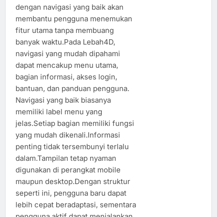
dengan navigasi yang baik akan
membantu pengguna menemukan
fitur utama tanpa membuang
banyak waktu.Pada Lebah4D,
navigasi yang mudah dipahami
dapat mencakup menu utama,
bagian informasi, akses login,
bantuan, dan panduan pengguna.
Navigasi yang baik biasanya
memiliki label menu yang
jelas.Setiap bagian memiliki fungsi
yang mudah dikenali.Informasi
penting tidak tersembunyi terlalu
dalam.Tampilan tetap nyaman
digunakan di perangkat mobile
maupun desktop.Dengan struktur
seperti ini, pengguna baru dapat
lebih cepat beradaptasi, sementara
pengguna aktif dapat menjalankan