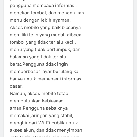
pengguna membaca informasi,
menekan tombol, dan menemukan
menu dengan lebih nyaman.
Akses mobile yang baik biasanya
memiliki teks yang mudah dibaca,
tombol yang tidak terlalu kecil,
menu yang tidak bertumpuk, dan
halaman yang tidak terlalu
berat.Pengguna tidak ingin
memperbesar layar berulang kali
hanya untuk memahami informasi
dasar.
Namun, akses mobile tetap
membutuhkan kebiasaan
aman.Pengguna sebaiknya
memakai jaringan yang stabil,
menghindari Wi-Fi publik untuk
akses akun, dan tidak menyimpan