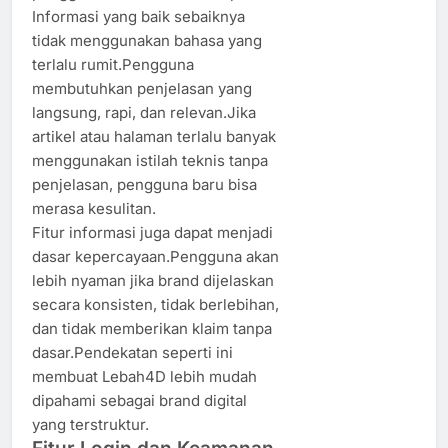
Informasi yang baik sebaiknya
tidak menggunakan bahasa yang
terlalu rumit.Pengguna
membutuhkan penjelasan yang
langsung, rapi, dan relevan.Jika
artikel atau halaman terlalu banyak
menggunakan istilah teknis tanpa
penjelasan, pengguna baru bisa
merasa kesulitan.
Fitur informasi juga dapat menjadi
dasar kepercayaan.Pengguna akan
lebih nyaman jika brand dijelaskan
secara konsisten, tidak berlebihan,
dan tidak memberikan klaim tanpa
dasar.Pendekatan seperti ini
membuat Lebah4D lebih mudah
dipahami sebagai brand digital
yang terstruktur.