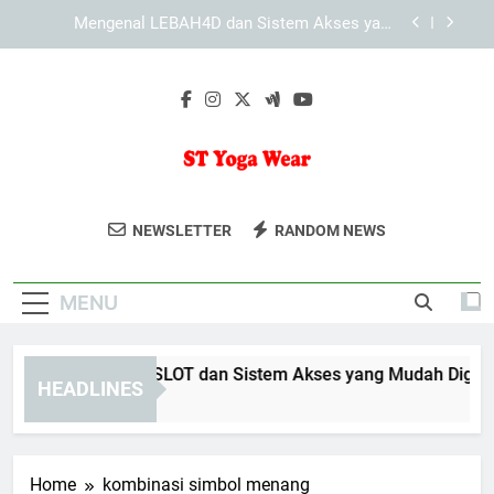
Skip
Mengenal Struktur Layanan EDWINSLOT secara
to
Lebih Mendalam
content
Mengenal Struktur Layanan LEBAH4D secara
Lebih Mendalam
Mengenal EDWINSLOT dan Sistem Akses yang
Mudah Digunakan
Mengenal LEBAH4D dan Sistem Akses yang
Mudah Digunakan
ST Yoga Wear
Dapatkan Pakaian Yoga Berkualitas Di
Mengenal Struktur Layanan EDWINSLOT secara
NEWSLETTER
RANDOM NEWS
Lebih Mendalam
ST Yoga Wear. Untuk Kenyamanan Dan
Mengenal Struktur Layanan LEBAH4D secara
Gaya Saat Berlatih.
Lebih Mendalam
MENU
ngenal EDWINSLOT dan Sistem Akses yang Mudah Digunaka
HEADLINES
Weeks Ago
Home
kombinasi simbol menang