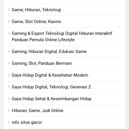
Game, Hiburan, Teknologi
Game, Slot Online, Kasino
Gaming & Esport Teknologi Digital Hiburan Interaktif
Panduan Pemula Online Lifestyle
Gaming, Hiburan Digital, Edukasi Game
Gaming, Slot, Panduan Bermain
Gaya Hidup Digital & Kesehatan Modern
Gaya Hidup Digital, Teknologi, Generasi Z
Gaya Hidup Sehat & Keseimbangan Hidup
Hiburan, Game, Judi Online
info situs gacor