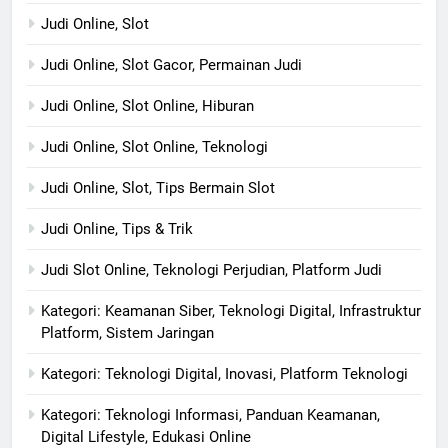
Judi Online, Slot
Judi Online, Slot Gacor, Permainan Judi
Judi Online, Slot Online, Hiburan
Judi Online, Slot Online, Teknologi
Judi Online, Slot, Tips Bermain Slot
Judi Online, Tips & Trik
Judi Slot Online, Teknologi Perjudian, Platform Judi
Kategori: Keamanan Siber, Teknologi Digital, Infrastruktur
Platform, Sistem Jaringan
Kategori: Teknologi Digital, Inovasi, Platform Teknologi
Kategori: Teknologi Informasi, Panduan Keamanan,
Digital Lifestyle, Edukasi Online