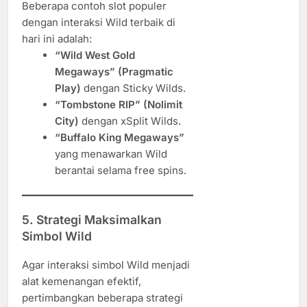
Beberapa contoh slot populer
dengan interaksi Wild terbaik di
hari ini adalah:
“Wild West Gold
Megaways” (Pragmatic
Play)
dengan Sticky Wilds.
“Tombstone RIP” (Nolimit
City)
dengan xSplit Wilds.
“Buffalo King Megaways”
yang menawarkan Wild
berantai selama free spins.
5. Strategi Maksimalkan
Simbol Wild
Agar interaksi simbol Wild menjadi
alat kemenangan efektif,
pertimbangkan beberapa strategi