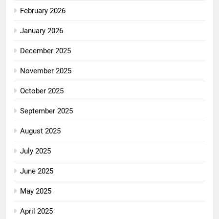
February 2026
January 2026
December 2025
November 2025
October 2025
September 2025
August 2025
July 2025
June 2025
May 2025
April 2025