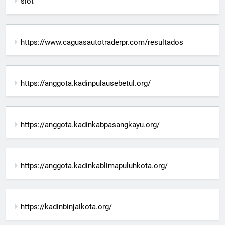
slot
https://www.caguasautotraderpr.com/resultados
https://anggota.kadinpulausebetul.org/
https://anggota.kadinkabpasangkayu.org/
https://anggota.kadinkablimapuluhkota.org/
https://kadinbinjaikota.org/