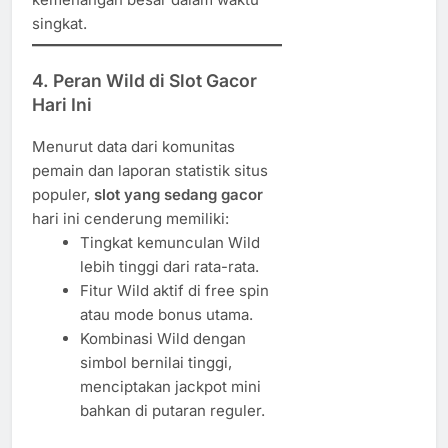
singkat.
4. Peran Wild di Slot Gacor
Hari Ini
Menurut data dari komunitas
pemain dan laporan statistik situs
populer,
slot yang sedang gacor
hari ini cenderung memiliki:
Tingkat kemunculan Wild
lebih tinggi dari rata-rata.
Fitur Wild aktif di free spin
atau mode bonus utama.
Kombinasi Wild dengan
simbol bernilai tinggi,
menciptakan jackpot mini
bahkan di putaran reguler.