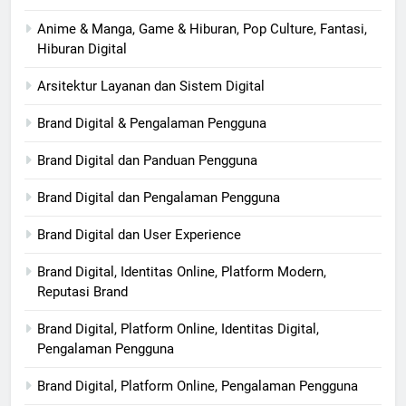
Anime & Manga, Game & Hiburan, Pop Culture, Fantasi,
Hiburan Digital
Arsitektur Layanan dan Sistem Digital
Brand Digital & Pengalaman Pengguna
Brand Digital dan Panduan Pengguna
Brand Digital dan Pengalaman Pengguna
Brand Digital dan User Experience
Brand Digital, Identitas Online, Platform Modern,
Reputasi Brand
Brand Digital, Platform Online, Identitas Digital,
Pengalaman Pengguna
Brand Digital, Platform Online, Pengalaman Pengguna