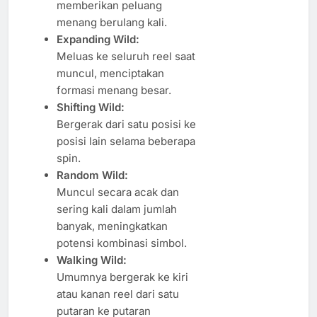
memberikan peluang
menang berulang kali.
Expanding Wild:
Meluas ke seluruh reel saat
muncul, menciptakan
formasi menang besar.
Shifting Wild:
Bergerak dari satu posisi ke
posisi lain selama beberapa
spin.
Random Wild:
Muncul secara acak dan
sering kali dalam jumlah
banyak, meningkatkan
potensi kombinasi simbol.
Walking Wild:
Umumnya bergerak ke kiri
atau kanan reel dari satu
putaran ke putaran