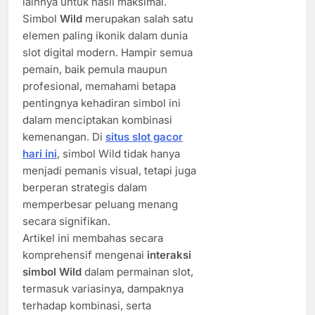
lainnya untuk hasil maksimal.
Simbol
Wild
merupakan salah satu
elemen paling ikonik dalam dunia
slot digital modern. Hampir semua
pemain, baik pemula maupun
profesional, memahami betapa
pentingnya kehadiran simbol ini
dalam menciptakan kombinasi
kemenangan. Di
situs slot gacor
hari ini
, simbol Wild tidak hanya
menjadi pemanis visual, tetapi juga
berperan strategis dalam
memperbesar peluang menang
secara signifikan.
Artikel ini membahas secara
komprehensif mengenai
interaksi
simbol Wild
dalam permainan slot,
termasuk variasinya, dampaknya
terhadap kombinasi, serta