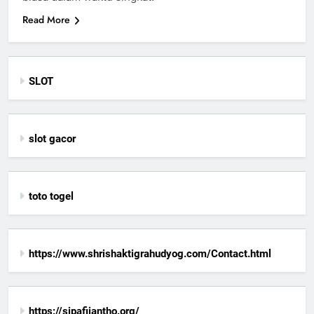
Read More
SLOT
slot gacor
toto togel
https://www.shrishaktigrahudyog.com/Contact.html
https://sipafijantho.org/