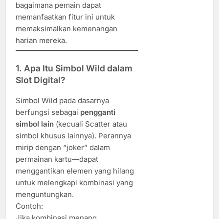
bagaimana pemain dapat
memanfaatkan fitur ini untuk
memaksimalkan kemenangan
harian mereka.
1. Apa Itu Simbol Wild dalam
Slot Digital?
Simbol Wild pada dasarnya
berfungsi sebagai
pengganti
simbol lain
(kecuali Scatter atau
simbol khusus lainnya). Perannya
mirip dengan “joker” dalam
permainan kartu—dapat
menggantikan elemen yang hilang
untuk melengkapi kombinasi yang
menguntungkan.
Contoh:
Jika kombinasi menang