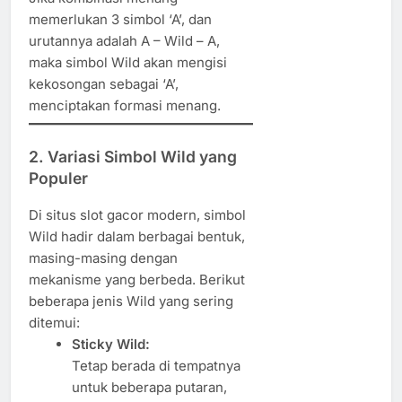
memerlukan 3 simbol ‘A’, dan
urutannya adalah A – Wild – A,
maka simbol Wild akan mengisi
kekosongan sebagai ‘A’,
menciptakan formasi menang.
2. Variasi Simbol Wild yang
Populer
Di situs slot gacor modern, simbol
Wild hadir dalam berbagai bentuk,
masing-masing dengan
mekanisme yang berbeda. Berikut
beberapa jenis Wild yang sering
ditemui:
Sticky Wild:
Tetap berada di tempatnya
untuk beberapa putaran,