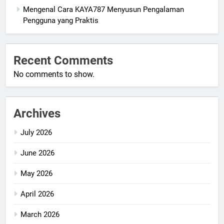
Mengenal Cara KAYA787 Menyusun Pengalaman
Pengguna yang Praktis
Recent Comments
No comments to show.
Archives
July 2026
June 2026
May 2026
April 2026
March 2026