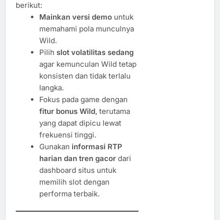
berikut:
Mainkan versi demo
untuk
memahami pola munculnya
Wild.
Pilih
slot volatilitas sedang
agar kemunculan Wild tetap
konsisten dan tidak terlalu
langka.
Fokus pada game dengan
fitur bonus Wild
, terutama
yang dapat dipicu lewat
frekuensi tinggi.
Gunakan
informasi RTP
harian dan tren gacor
dari
dashboard situs untuk
memilih slot dengan
performa terbaik.